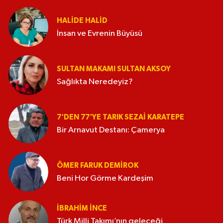
HALIDE HALID
İnsan ve Evrenin Büyüsü
SULTAN MAKAMI SULTAN AKSOY
Sağlıkta Neredeyiz?
7'DEN 77'YE TARIK SEZAI KARATEPE
Bir Arnavut Destanı: Çamerya
ÖMER FARUK DEMIROK
Beni Hor Görme Kardeşim
İBRAHIM İNCE
Türk Milli Takımı’nın geleceği