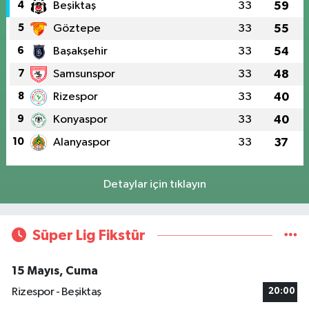
4
Beşiktaş
33
59
5
Göztepe
33
55
6
Başakşehir
33
54
7
Samsunspor
33
48
8
Rizespor
33
40
9
Konyaspor
33
40
10
Alanyaspor
33
37
Detaylar için tıklayın
Süper Lig Fikstür
15 Mayıs, Cuma
Rizespor - Beşiktaş
20:00