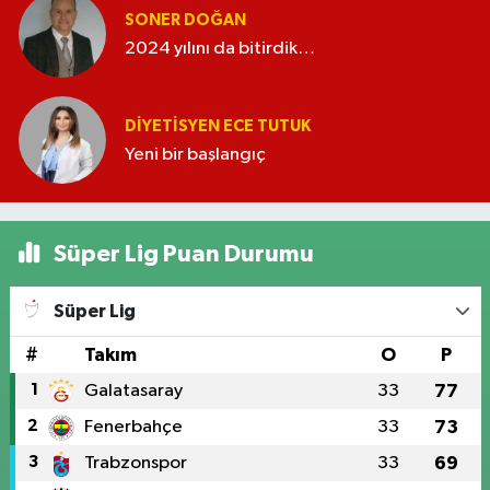
SONER DOĞAN
2024 yılını da bitirdik…
DIYETISYEN ECE TUTUK
Yeni bir başlangıç
Süper Lig Puan Durumu
Süper Lig
#
Takım
O
P
1
Galatasaray
33
77
2
Fenerbahçe
33
73
3
Trabzonspor
33
69