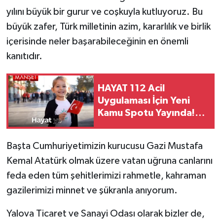
yılını büyük bir gurur ve coşkuyla kutluyoruz. Bu
büyük zafer, Türk milletinin azim, kararlılık ve birlik
içerisinde neler başarabileceğinin en önemli
kanıtıdır.
HAYAT 112 Acil
Uygulaması İçin Yeni
Kamu Spotu Yayında!
800 Bin İndirmeyi Aştı
Başta Cumhuriyetimizin kurucusu Gazi Mustafa
Kemal Atatürk olmak üzere vatan uğruna canlarını
feda eden tüm şehitlerimizi rahmetle, kahraman
gazilerimizi minnet ve şükranla anıyorum.
Yalova Ticaret ve Sanayi Odası olarak bizler de,