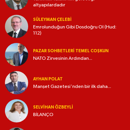
altyapılardadır
SÜLEYMAN ÇELEBI
Emrolunduğun Gibi Dosdoğru Ol (Hud:
112)
PAZAR SOHBETLERI TEMEL COŞKUN
NATO Zirvesinin Ardından...
AYHAN POLAT
Manşet Gazetesi'nden bir ilk daha...
SELVIHAN ÖZBEYLI
BİLANÇO