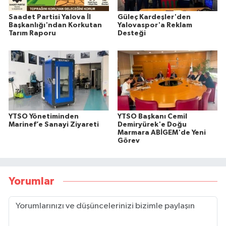
Saadet Partisi Yalova İl
Güleç Kardeşler'den
Başkanlığı'ndan Korkutan
Yalovaspor'a Reklam
Tarım Raporu
Desteği
YTSO Yönetiminden
YTSO Başkanı Cemil
Marinef’e Sanayi Ziyareti
Demiryürek'e Doğu
Marmara ABİGEM'de Yeni
Görev
Yorumlar