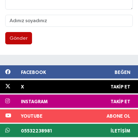
Gönder
FACEBOOK
BEĞEN
X
TAKIP ET
INSTAGRAM
TAKIP ET
YOUTUBE
ABONE OL
05532238981
İLETIŞIM