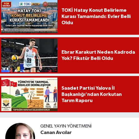
TOKİ Hatay Konut Belirleme
Kurası Tamamlandı: Evler Belli
Oldu
Ebrar Karakurt Neden Kadroda
Yok? Fikstür Belli Oldu
Saadet Partisi Yalova İl
Başkanlığı'ndan Korkutan
Tarım Raporu
GENEL YAYIN YÖNETMENI
Canan Avcılar