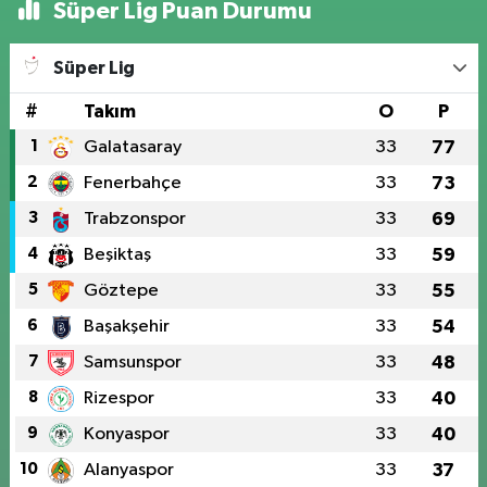
Süper Lig Puan Durumu
Süper Lig
#
Takım
O
P
1
Galatasaray
33
77
2
Fenerbahçe
33
73
3
Trabzonspor
33
69
4
Beşiktaş
33
59
5
Göztepe
33
55
6
Başakşehir
33
54
7
Samsunspor
33
48
8
Rizespor
33
40
9
Konyaspor
33
40
10
Alanyaspor
33
37