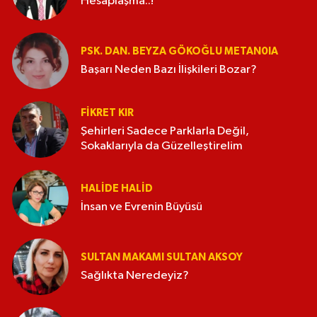
Hesaplaşma..!
PSK. DAN. BEYZA GÖKOĞLU METAN0IA
Başarı Neden Bazı İlişkileri Bozar?
FIKRET KIR
Şehirleri Sadece Parklarla Değil,
Sokaklarıyla da Güzelleştirelim
HALIDE HALID
İnsan ve Evrenin Büyüsü
SULTAN MAKAMI SULTAN AKSOY
Sağlıkta Neredeyiz?