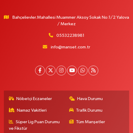
Bahçelievler.Mahallesi Muammer Aksoy Sokak No:1/2 Yalova
/ Merkez
05532238981
info@manset.com.tr
Nöbetçi Eczaneler
Hava Durumu
Namaz Vakitleri
Trafik Durumu
Süper Lig Puan Durumu
Tüm Manşetler
ve Fikstür