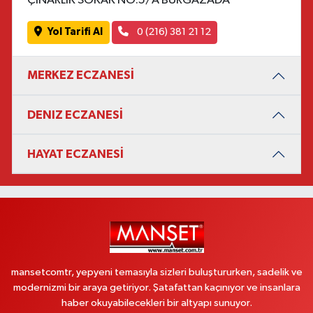
ÇINARLIK SOKAK NO:5/A BURGAZADA
Yol Tarifi Al
0 (216) 381 21 12
MERKEZ ECZANESİ
DENIZ ECZANESİ
HAYAT ECZANESİ
mansetcomtr, yepyeni temasıyla sizleri buluştururken, sadelik ve
modernizmi bir araya getiriyor. Şatafattan kaçınıyor ve insanlara
haber okuyabilecekleri bir altyapı sunuyor.