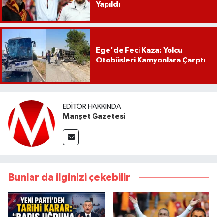
Yapıldı
Ege'de Feci Kaza: Yolcu
Otobüsleri Kamyonlara Çarptı
EDITÖR HAKKINDA
Manşet Gazetesi
Bunlar da ilginizi çekebilir