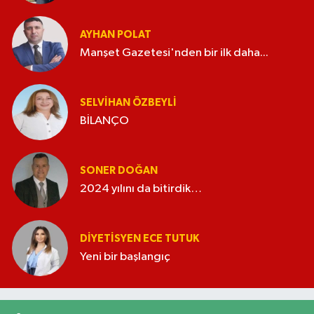
AYHAN POLAT
Manşet Gazetesi'nden bir ilk daha...
SELVIHAN ÖZBEYLI
BİLANÇO
SONER DOĞAN
2024 yılını da bitirdik…
DIYETISYEN ECE TUTUK
Yeni bir başlangıç