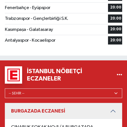
Fenerbahçe - Eyüpspor
20:00
Trabzonspor - Gençlerbirliği S.K.
20:00
Kasımpaşa - Galatasaray
20:00
Antalyaspor - Kocaelispor
20:00
İSTANBUL NÖBETÇI
ECZANELER
BURGAZADA ECZANESİ