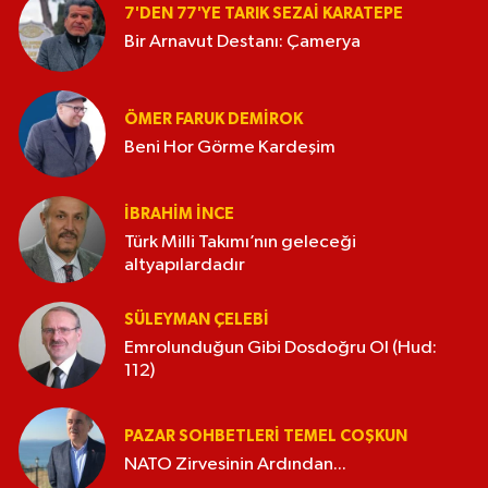
7'DEN 77'YE TARIK SEZAI KARATEPE
Bir Arnavut Destanı: Çamerya
ÖMER FARUK DEMIROK
Beni Hor Görme Kardeşim
İBRAHIM İNCE
Türk Milli Takımı’nın geleceği
altyapılardadır
SÜLEYMAN ÇELEBI
Emrolunduğun Gibi Dosdoğru Ol (Hud:
112)
PAZAR SOHBETLERI TEMEL COŞKUN
NATO Zirvesinin Ardından...