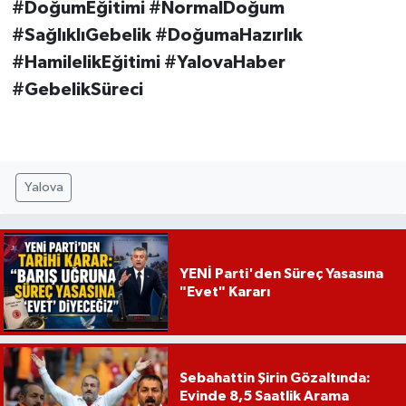
#DoğumEğitimi #NormalDoğum
#SağlıklıGebelik #DoğumaHazırlık
#HamilelikEğitimi #YalovaHaber
#GebelikSüreci
Yalova
YENİ Parti'den Süreç Yasasına
"Evet" Kararı
Sebahattin Şirin Gözaltında:
Evinde 8,5 Saatlik Arama