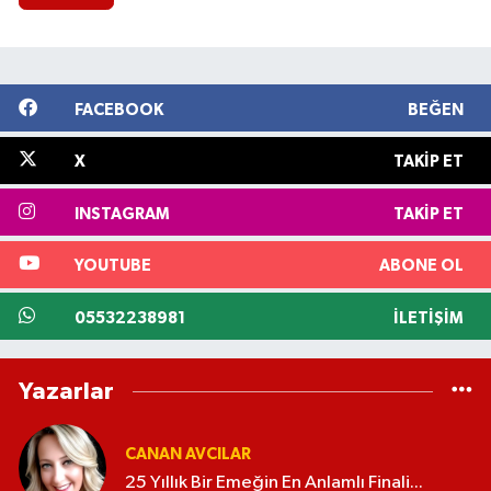
FACEBOOK
BEĞEN
X
TAKIP ET
INSTAGRAM
TAKIP ET
YOUTUBE
ABONE OL
05532238981
İLETIŞIM
Yazarlar
CANAN AVCILAR
25 Yıllık Bir Emeğin En Anlamlı Finali...