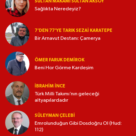
SULTAN MAKAMI SULTAN AKSOY
Sağlıkta Neredeyiz?
7'DEN 77'YE TARIK SEZAI KARATEPE
Bir Arnavut Destanı: Çamerya
ÖMER FARUK DEMIROK
Beni Hor Görme Kardeşim
İBRAHIM İNCE
Türk Milli Takımı’nın geleceği
altyapılardadır
SÜLEYMAN ÇELEBI
Emrolunduğun Gibi Dosdoğru Ol (Hud:
112)