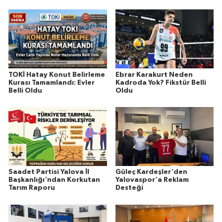
TOKİ Hatay Konut Belirleme
Ebrar Karakurt Neden
Kurası Tamamlandı: Evler
Kadroda Yok? Fikstür Belli
Belli Oldu
Oldu
Saadet Partisi Yalova İl
Güleç Kardeşler'den
Başkanlığı'ndan Korkutan
Yalovaspor'a Reklam
Tarım Raporu
Desteği