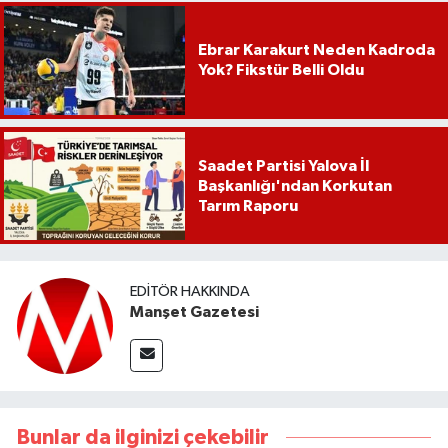
Ebrar Karakurt Neden Kadroda
Yok? Fikstür Belli Oldu
Saadet Partisi Yalova İl
Başkanlığı'ndan Korkutan
Tarım Raporu
EDITÖR HAKKINDA
Manşet Gazetesi
Bunlar da ilginizi çekebilir