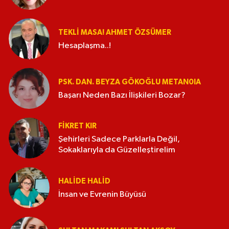
TEKLI MASA! AHMET ÖZSÜMER
Hesaplaşma..!
PSK. DAN. BEYZA GÖKOĞLU METAN0IA
Başarı Neden Bazı İlişkileri Bozar?
FIKRET KIR
Şehirleri Sadece Parklarla Değil,
Sokaklarıyla da Güzelleştirelim
HALIDE HALID
İnsan ve Evrenin Büyüsü