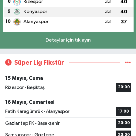
8
Rizespor
33
40
9
Konyaspor
33
40
10
Alanyaspor
33
37
Detaylar için tıklayın
Süper Lig Fikstür
15 Mayıs, Cuma
Rizespor - Beşiktaş
20:00
16 Mayıs, Cumartesi
Fatih Karagümrük - Alanyaspor
17:00
Gaziantep FK - Başakşehir
20:00
Samsunspor - Göztepe
20:00