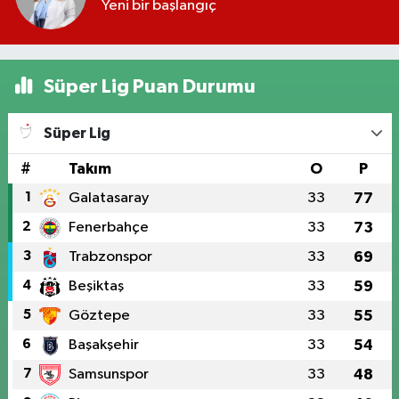
Yeni bir başlangıç
Süper Lig Puan Durumu
Süper Lig
#
Takım
O
P
1
Galatasaray
33
77
2
Fenerbahçe
33
73
3
Trabzonspor
33
69
4
Beşiktaş
33
59
5
Göztepe
33
55
6
Başakşehir
33
54
7
Samsunspor
33
48