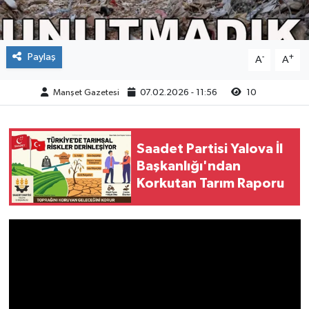
Paylaş
-
+
A
A
Manşet Gazetesi
07.02.2026 - 11:56
10
Saadet Partisi Yalova İl
Başkanlığı'ndan
Korkutan Tarım Raporu