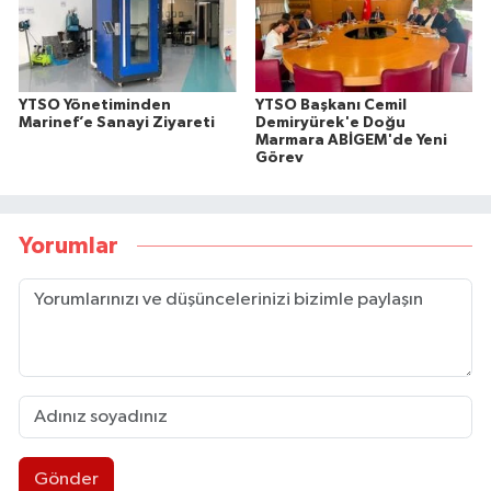
YTSO Yönetiminden
YTSO Başkanı Cemil
Marinef’e Sanayi Ziyareti
Demiryürek'e Doğu
Marmara ABİGEM'de Yeni
Görev
Yorumlar
Gönder