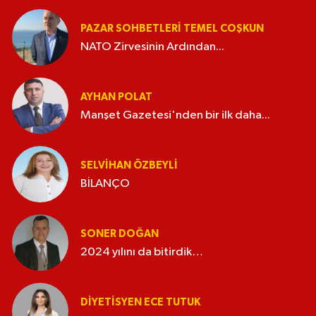
PAZAR SOHBETLERI TEMEL COŞKUN
NATO Zirvesinin Ardından...
AYHAN POLAT
Manşet Gazetesi'nden bir ilk daha...
SELVIHAN ÖZBEYLI
BİLANÇO
SONER DOĞAN
2024 yılını da bitirdik…
DIYETISYEN ECE TUTUK