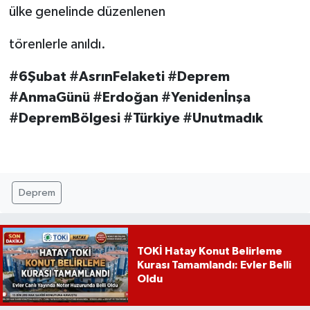
ülke genelinde düzenlenen
törenlerle anıldı.
#6Şubat #AsrınFelaketi #Deprem
#AnmaGünü #Erdoğan #Yenidenİnşa
#DepremBölgesi #Türkiye #Unutmadık
Deprem
TOKİ Hatay Konut Belirleme
Kurası Tamamlandı: Evler Belli
Oldu