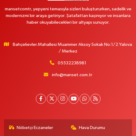
mansetcomtr, yepyeni temasıyla sizleri buluştururken, sadelik ve
modernizmi bir araya getiriyor. Şatafattan kaçınıyor ve insanlara
haber okuyabilecekleri bir altyapı sunuyor.
Bahçelievler.Mahallesi Muammer Aksoy Sokak No:1/2 Yalova
/ Merkez
05532238981
info@manset.com.tr
Nöbetçi Eczaneler
Hava Durumu