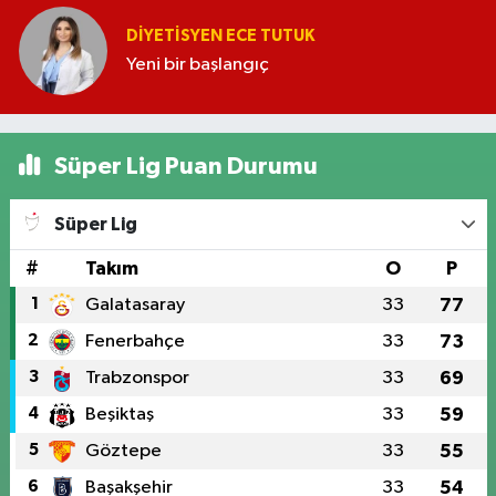
DIYETISYEN ECE TUTUK
Yeni bir başlangıç
Süper Lig Puan Durumu
Süper Lig
#
Takım
O
P
1
Galatasaray
33
77
2
Fenerbahçe
33
73
3
Trabzonspor
33
69
4
Beşiktaş
33
59
5
Göztepe
33
55
6
Başakşehir
33
54