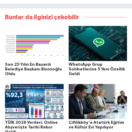
Bunlar da ilginizi çekebilir
Son 25 Yılın En Başarılı
WhatsApp Grup
Belediye Başkanı Binicioğlu
Sohbetlerine 5 Yeni Özellik
Oldu
Geldi
TÜİK 2026 Verileri: Online
Çiftlikköy'e Atatürk Eğitim
Alışverişte Tarihi Rekor
ve Kültür Evi Yapılıyor
Geldi