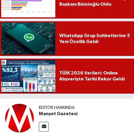
Başkanı Binicioğlu Oldu
WhatsApp Grup Sohbetlerine 5
Yeni Özellik Geldi
TÜİK 2026 Verileri: Online
Alışverişte Tarihi Rekor Geldi
EDITÖR HAKKINDA
Manşet Gazetesi