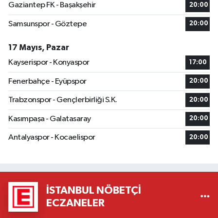
Gaziantep FK - Başakşehir
20:00
Samsunspor - Göztepe
20:00
17 Mayıs, Pazar
Kayserispor - Konyaspor
17:00
Fenerbahçe - Eyüpspor
20:00
Trabzonspor - Gençlerbirliği S.K.
20:00
Kasımpaşa - Galatasaray
20:00
Antalyaspor - Kocaelispor
20:00
İSTANBUL NÖBETÇI
ECZANELER