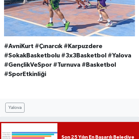
#AvniKurt #Çınarcık #Karpuzdere
#SokakBasketbolu #3x3Basketbol #Yalova
#GençlikVeSpor #Turnuva #Basketbol
#SporEtkinliği
Yalova
Son 25 Yılın En Başarılı Belediye