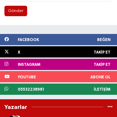
Gönder
FACEBOOK
BEĞEN
X
TAKIP ET
INSTAGRAM
TAKIP ET
YOUTUBE
ABONE OL
05532238981
İLETIŞIM
Yazarlar