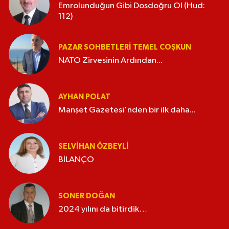
Emrolunduğun Gibi Dosdoğru Ol (Hud:
112)
PAZAR SOHBETLERI TEMEL COŞKUN
NATO Zirvesinin Ardından...
AYHAN POLAT
Manşet Gazetesi'nden bir ilk daha...
SELVIHAN ÖZBEYLI
BİLANÇO
SONER DOĞAN
2024 yılını da bitirdik…