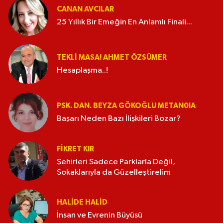
CANAN AVCILAR
25 Yıllık Bir Emeğin En Anlamlı Finali...
TEKLI MASA! AHMET ÖZSÜMER
Hesaplaşma..!
PSK. DAN. BEYZA GÖKOĞLU METAN0IA
Başarı Neden Bazı İlişkileri Bozar?
FIKRET KIR
Şehirleri Sadece Parklarla Değil,
Sokaklarıyla da Güzelleştirelim
HALIDE HALID
İnsan ve Evrenin Büyüsü