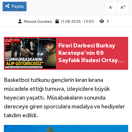
Paylaş
-
+
A
A
Manşet Gazetesi
11.08.2025 - 13:03
3
Firari Darbeci Burkay
Karatepe'nin 69
Sayfalık İfadesi Ortaya
Çıktı
Basketbol tutkunu gençlerin kıran kırana
mücadele ettiği turnuva, izleyicilere büyük
heyecan yaşattı. Müsabakaların sonunda
dereceye giren sporculara madalya ve hediyeler
takdim edildi.