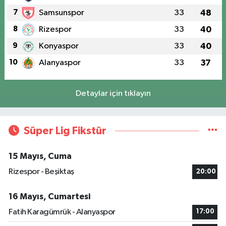
7
Samsunspor
33
48
8
Rizespor
33
40
9
Konyaspor
33
40
10
Alanyaspor
33
37
Detaylar için tıklayın
Süper Lig Fikstür
15 Mayıs, Cuma
Rizespor - Beşiktaş
20:00
16 Mayıs, Cumartesi
Fatih Karagümrük - Alanyaspor
17:00