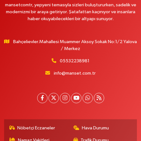
mansetcomtr, yepyeni temasıyla sizleri buluştururken, sadelik ve
modernizmi bir araya getiriyor. Şatafattan kaçınıyor ve insanlara
haber okuyabilecekleri bir altyapı sunuyor.
Bahçelievler.Mahallesi Muammer Aksoy Sokak No:1/2 Yalova
/ Merkez
05532238981
info@manset.com.tr
Nöbetçi Eczaneler
Hava Durumu
Namaz Vakitleri
Trafik Durumu