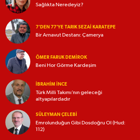
Sağlıkta Neredeyiz?
7'DEN 77'YE TARIK SEZAI KARATEPE
Bir Arnavut Destanı: Çamerya
ÖMER FARUK DEMIROK
Beni Hor Görme Kardeşim
İBRAHIM İNCE
Türk Milli Takımı’nın geleceği
altyapılardadır
SÜLEYMAN ÇELEBI
Emrolunduğun Gibi Dosdoğru Ol (Hud:
112)