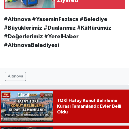
Ziyareti
#Altınova #YaseminFazlaca #Belediye
#Büyüklerimiz #Dualarımız #Kültürümüz
#Değerlerimiz #YerelHaber
#AltınovaBelediyesi
Altınova
TOKİ Hatay Konut Belirleme
Kurası Tamamlandı: Evler Belli
Oldu