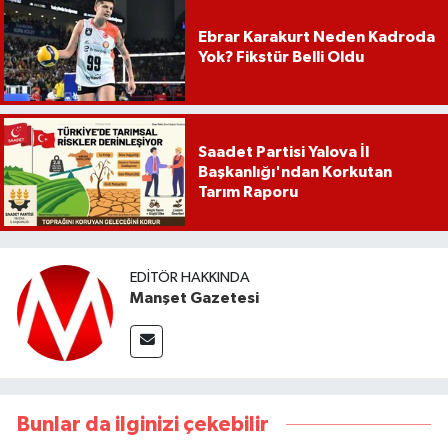
Ebrar Karakurt Neden Kadroda
Yok? Fikstür Belli Oldu
Saadet Partisi Yalova İl
Başkanlığı'ndan Korkutan
Tarım Raporu
EDITÖR HAKKINDA
Manşet Gazetesi
Bunlar da ilginizi çekebilir