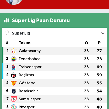
Süper Lig Puan Durumu
Süper Lig
#
Takım
O
P
1
Galatasaray
33
77
2
Fenerbahçe
33
73
3
Trabzonspor
33
69
4
Beşiktaş
33
59
5
Göztepe
33
55
6
Başakşehir
33
54
7
Samsunspor
33
48
8
Rizespor
33
40