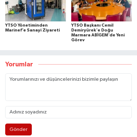
YTSO Yönetiminden
YTSO Başkanı Cemil
Marinef’e Sanayi Ziyareti
Demiryürek'e Doğu
Marmara ABİGEM'de Yeni
Görev
Yorumlar
Gönder