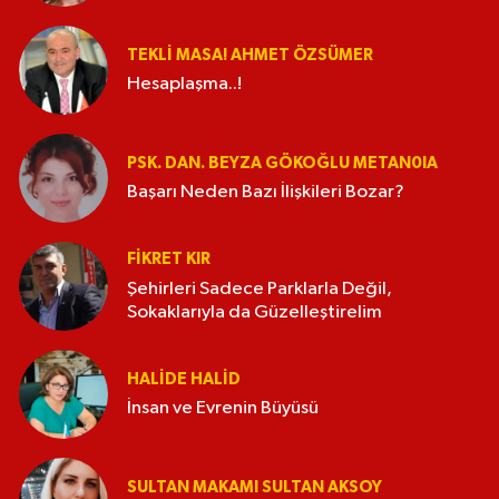
TEKLI MASA! AHMET ÖZSÜMER
Hesaplaşma..!
PSK. DAN. BEYZA GÖKOĞLU METAN0IA
Başarı Neden Bazı İlişkileri Bozar?
FIKRET KIR
Şehirleri Sadece Parklarla Değil,
Sokaklarıyla da Güzelleştirelim
HALIDE HALID
İnsan ve Evrenin Büyüsü
SULTAN MAKAMI SULTAN AKSOY