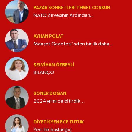
PAZAR SOHBETLERI TEMEL COŞKUN
NATO Zirvesinin Ardından...
AYHAN POLAT
Manşet Gazetesi'nden bir ilk daha...
SELVIHAN ÖZBEYLI
BİLANÇO
SONER DOĞAN
2024 yılını da bitirdik…
DIYETISYEN ECE TUTUK
Yeni bir başlangıç