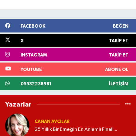
FACEBOOK
BEĞEN
X
TAKIP ET
INSTAGRAM
TAKIP ET
YOUTUBE
ABONE OL
05532238981
İLETIŞIM
Yazarlar
CANAN AVCILAR
25 Yıllık Bir Emeğin En Anlamlı Finali...