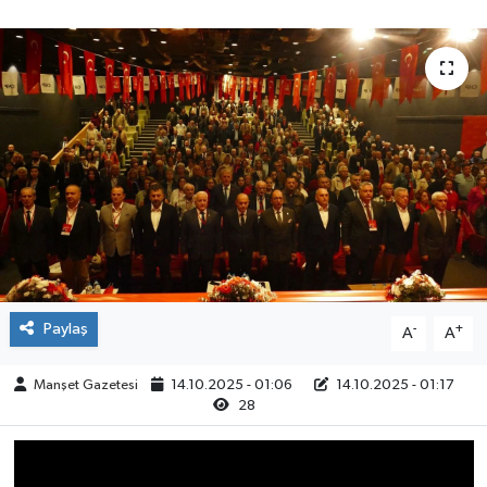
Yaşam
Paylaş
-
+
A
A
Manşet Gazetesi
14.10.2025 - 01:06
14.10.2025 - 01:17
28