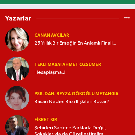
Yazarlar
CANAN AVCILAR
25 Yıllık Bir Emeğin En Anlamlı Finali...
TEKLI MASA! AHMET ÖZSÜMER
Hesaplaşma..!
PSK. DAN. BEYZA GÖKOĞLU METAN0IA
Başarı Neden Bazı İlişkileri Bozar?
FIKRET KIR
Şehirleri Sadece Parklarla Değil,
Sokaklarıyla da Güzelleştirelim