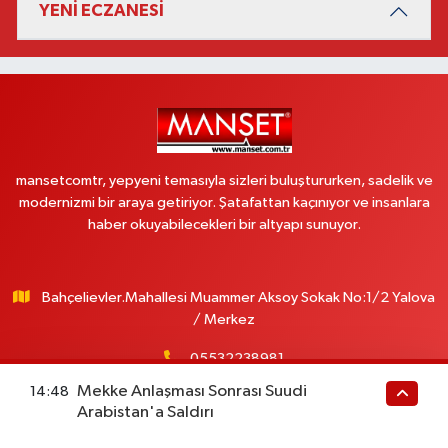
YENİ ECZANESİ
mansetcomtr, yepyeni temasıyla sizleri buluştururken, sadelik ve
modernizmi bir araya getiriyor. Şatafattan kaçınıyor ve insanlara
haber okuyabilecekleri bir altyapı sunuyor.
Bahçelievler.Mahallesi Muammer Aksoy Sokak No:1/2 Yalova
/ Merkez
05532238981
Mekke Anlaşması Sonrası Suudi
14:48
info@manset.com.tr
Arabistan'a Saldırı