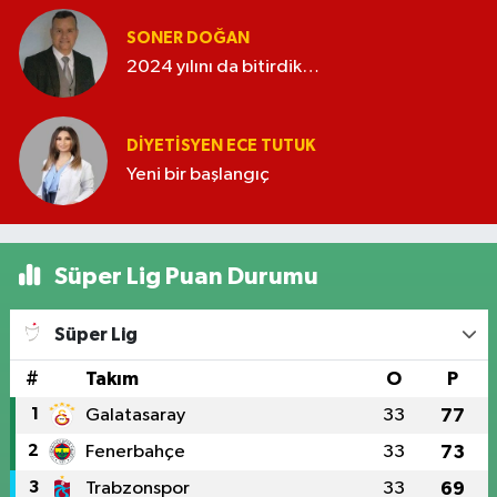
SONER DOĞAN
2024 yılını da bitirdik…
DIYETISYEN ECE TUTUK
Yeni bir başlangıç
Süper Lig Puan Durumu
Süper Lig
#
Takım
O
P
1
Galatasaray
33
77
2
Fenerbahçe
33
73
3
Trabzonspor
33
69