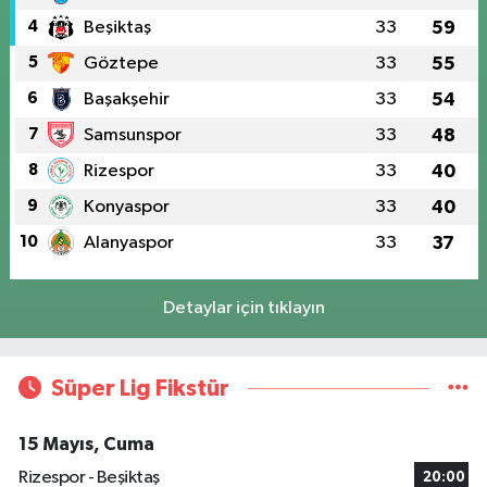
4
Beşiktaş
33
59
5
Göztepe
33
55
6
Başakşehir
33
54
7
Samsunspor
33
48
8
Rizespor
33
40
9
Konyaspor
33
40
10
Alanyaspor
33
37
Detaylar için tıklayın
Süper Lig Fikstür
15 Mayıs, Cuma
Rizespor - Beşiktaş
20:00