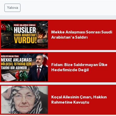
Yalova
Mekke Anlaşması Sonrası Suudi
Arabistan'a Saldırı
Fidan: Bize Saldırmayan Ülke
Hedefimizde Değil
Koçal Ailesinin Çınarı, Hakkın
Rahmetine Kavuştu