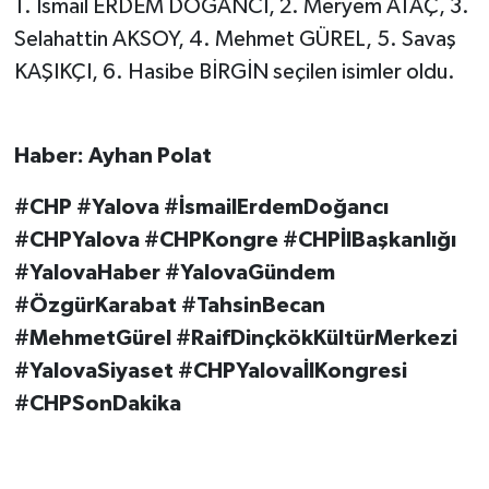
1. İsmail ERDEM DOĞANCI, 2. Meryem ATAÇ, 3.
Selahattin AKSOY, 4. Mehmet GÜREL, 5. Savaş
KAŞIKÇI, 6. Hasibe BİRGİN seçilen isimler oldu.
Haber: Ayhan Polat
#CHP #Yalova #İsmailErdemDoğancı
#CHPYalova #CHPKongre #CHPİlBaşkanlığı
#YalovaHaber #YalovaGündem
#ÖzgürKarabat #TahsinBecan
#MehmetGürel #RaifDinçkökKültürMerkezi
#YalovaSiyaset #CHPYalovaİlKongresi
#CHPSonDakika​​​​​​​