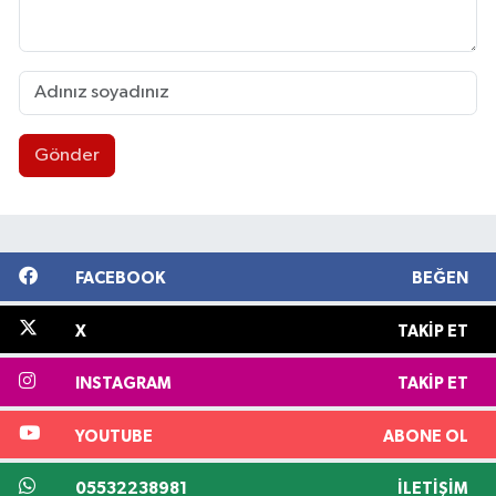
Gönder
FACEBOOK
BEĞEN
X
TAKIP ET
INSTAGRAM
TAKIP ET
YOUTUBE
ABONE OL
05532238981
İLETIŞIM