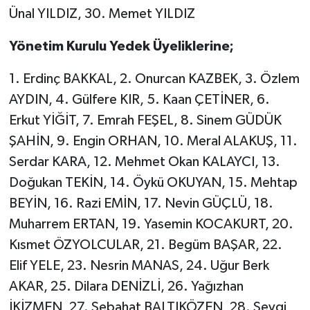
Ünal YILDIZ, 30. Memet YILDIZ
Yönetim Kurulu Yedek Üyeliklerine;
1. Erdinç BAKKAL, 2. Onurcan KAZBEK, 3. Özlem
AYDIN, 4. Gülfere KIR, 5. Kaan ÇETİNER, 6.
Erkut YİĞİT, 7. Emrah FEŞEL, 8. Sinem GÜDÜK
ŞAHİN, 9. Engin ORHAN, 10. Meral ALAKUŞ, 11.
Serdar KARA, 12. Mehmet Okan KALAYCI, 13.
Doğukan TEKİN, 14. Öykü OKUYAN, 15. Mehtap
BEYİN, 16. Razi EMİN, 17. Nevin GÜÇLÜ, 18.
Muharrem ERTAN, 19. Yasemin KOCAKURT, 20.
Kısmet ÖZYOLCULAR, 21. Begüm BAŞAR, 22.
Elif YELE, 23. Nesrin MANAS, 24. Uğur Berk
AKAR, 25. Dilara DENİZLİ, 26. Yağızhan
İKİZMEN, 27. Sebahat BALTIKÖZEN, 28. Sevgi