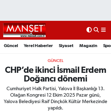
Ekonomi
Güncel
Nöbetçi Eczaneler
Kültür Sanat
Yerel Haberler
Hava Durumu
Magazin
Siyaset
Namaz Vakitleri
Güncel
Yerel Haberler
Siyaset
Magazin
Spo
Sağlık
Magazin
Trafik Durumu
GÜNCEL
CHP’de ikinci İsmail Erdem
Spor
Spor
Süper Lig Puan Durumu ve Fikstür
Doğancı dönemi
İletişim
Sağlık
Tüm Manşetler
Cumhuriyet Halk Partisi, Yalova İl Başkanlığı 13.
Künye
Eğitim
Son Dakika Haberleri
Olağan Kongresi 12 Ekim 2025 Pazar günü,
Yalova Belediyesi Raif Dinçkök Kültür Merkezinde
www.manset.com.tr
Teknoloji
Haber Arşivi
yapıldı.