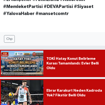
#MemleketPartisi #DEVAPartisi #Siyaset
#YalovaHaber #mansetcomtr
Chp
TOKİ Hatay Konut Belirleme
Kurası Tamamlandı: Evler Belli
Oldu
Ebrar Karakurt Neden Kadroda
Yok? Fikstür Belli Oldu