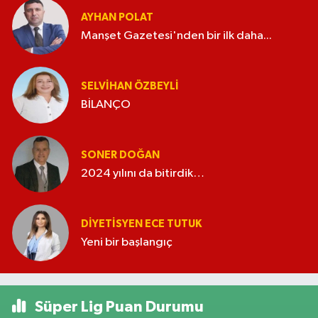
AYHAN POLAT
Manşet Gazetesi'nden bir ilk daha...
SELVIHAN ÖZBEYLI
BİLANÇO
SONER DOĞAN
2024 yılını da bitirdik…
DIYETISYEN ECE TUTUK
Yeni bir başlangıç
Süper Lig Puan Durumu