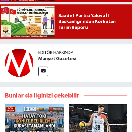
Saadet Partisi Yalova İl
Başkanlığı'ndan Korkutan
Tarım Raporu
EDITÖR HAKKINDA
Manşet Gazetesi
Bunlar da ilginizi çekebilir