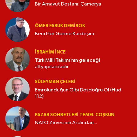
Bir Arnavut Destanı: Çamerya
ÖMER FARUK DEMIROK
Beni Hor Görme Kardeşim
İBRAHIM İNCE
Türk Milli Takımı’nın geleceği
altyapılardadır
SÜLEYMAN ÇELEBI
Emrolunduğun Gibi Dosdoğru Ol (Hud:
112)
PAZAR SOHBETLERI TEMEL COŞKUN
NATO Zirvesinin Ardından...