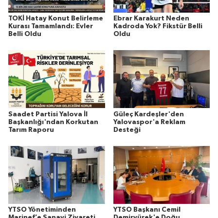
TOKİ Hatay Konut Belirleme
Ebrar Karakurt Neden
Kurası Tamamlandı: Evler
Kadroda Yok? Fikstür Belli
Belli Oldu
Oldu
Saadet Partisi Yalova İl
Güleç Kardeşler'den
Başkanlığı'ndan Korkutan
Yalovaspor'a Reklam
Tarım Raporu
Desteği
YTSO Yönetiminden
YTSO Başkanı Cemil
Marinef’e Sanayi Ziyareti
Demiryürek'e Doğu