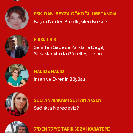
PSK. DAN. BEYZA GÖKOĞLU METAN0IA
Başarı Neden Bazı İlişkileri Bozar?
FIKRET KIR
Şehirleri Sadece Parklarla Değil,
Sokaklarıyla da Güzelleştirelim
HALIDE HALID
İnsan ve Evrenin Büyüsü
SULTAN MAKAMI SULTAN AKSOY
Sağlıkta Neredeyiz?
7'DEN 77'YE TARIK SEZAI KARATEPE