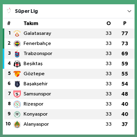
Süper Lig
#
Takım
O
P
1
Galatasaray
33
77
2
Fenerbahçe
33
73
3
Trabzonspor
33
69
4
Beşiktaş
33
59
5
Göztepe
33
55
6
Başakşehir
33
54
7
Samsunspor
33
48
8
Rizespor
33
40
9
Konyaspor
33
40
10
Alanyaspor
33
37