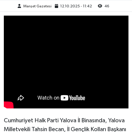
Manşet Gazetesi
12.10.2025 - 11:42
46
Cumhuriyet Halk Parti Yalova İl Binasında, Yalova
Milletvekili Tahsin Becan, İl Gençlik Kolları Başkanı