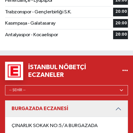
Fenerbahçe - Eyüpspor
20:00
Trabzonspor - Gençlerbirliği S.K.
20:00
Kasımpaşa - Galatasaray
20:00
Antalyaspor - Kocaelispor
20:00
İSTANBUL NÖBETÇI
ECZANELER
BURGAZADA ECZANESİ
ÇINARLIK SOKAK NO:5/A BURGAZADA