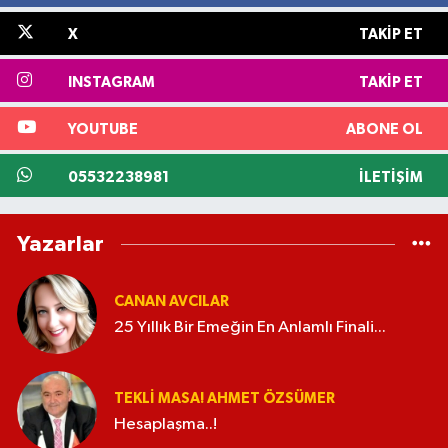
X
TAKIP ET
INSTAGRAM
TAKIP ET
YOUTUBE
ABONE OL
05532238981
İLETIŞIM
Yazarlar
CANAN AVCILAR
25 Yıllık Bir Emeğin En Anlamlı Finali...
TEKLI MASA! AHMET ÖZSÜMER
Hesaplaşma..!