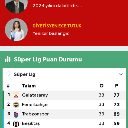
2024 yılını da bitirdik…
DIYETISYEN ECE TUTUK
Yeni bir başlangıç
Süper Lig Puan Durumu
Süper Lig
#
Takım
O
P
1
Galatasaray
33
77
2
Fenerbahçe
33
73
3
Trabzonspor
33
69
4
Beşiktaş
33
59