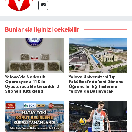
Bunlar da ilginizi çekebilir
Yalova’da Narkotik
Yalova Üniversitesi Tıp
Operasyonu: 11 Kilo
Fakültesi’nde Yeni Dönem:
Uyuşturucu Ele Geçirildi, 2
Öğrenciler Eğitimlerine
Şüpheli Tutuklandı
Yalova’da Başlayacak