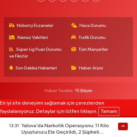
Nöbetçi Eczaneler
Hava Durumu
Namaz Vakitleri
Trafik Durumu
Süper Lig Puan Durumu
Tüm Manşetler
ve Fikstür
Son Dakika Haberleri
Haber Arşivi
Haber Yazılımı:
TE Bilişim
En iyi site deneyimi sağlamak için çerezlerden
faydalanıyoruz. Detaylar için lütfen tıklayın.
Tamam
Yalova’da Narkotik Operasyonu: 11 Kilo
13:31
Uyuşturucu Ele Geçirildi, 2 Şüpheli