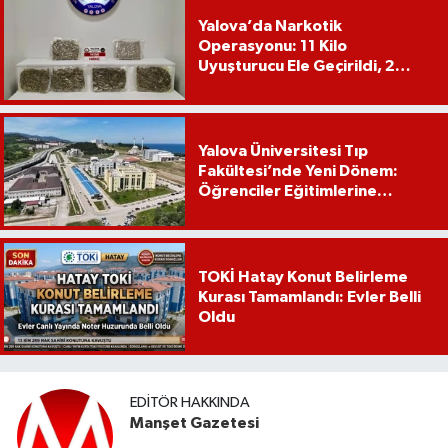
Yalova’da Narkotik
Operasyonu: 11 Kilo
Uyuşturucu Ele Geçirildi, 2
Şüpheli Tutuklandı
Yalova Üniversitesi Tıp
Fakültesi’nde Yeni Dönem:
Öğrenciler Eğitimlerine
Yalova’da Başlayacak
TOKİ Hatay Konut Belirleme
Kurası Tamamlandı: Evler Belli
Oldu
EDITÖR HAKKINDA
Manşet Gazetesi