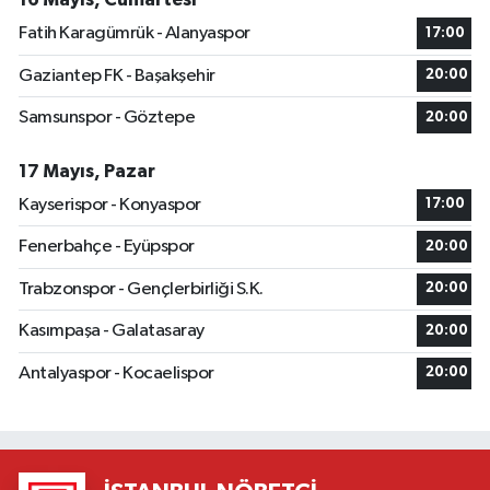
Fatih Karagümrük - Alanyaspor
17:00
Gaziantep FK - Başakşehir
20:00
Samsunspor - Göztepe
20:00
17 Mayıs, Pazar
Kayserispor - Konyaspor
17:00
Fenerbahçe - Eyüpspor
20:00
Trabzonspor - Gençlerbirliği S.K.
20:00
Kasımpaşa - Galatasaray
20:00
Antalyaspor - Kocaelispor
20:00