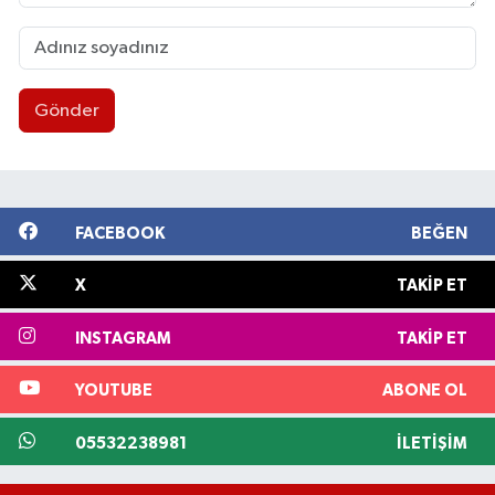
Gönder
FACEBOOK
BEĞEN
X
TAKIP ET
INSTAGRAM
TAKIP ET
YOUTUBE
ABONE OL
05532238981
İLETIŞIM