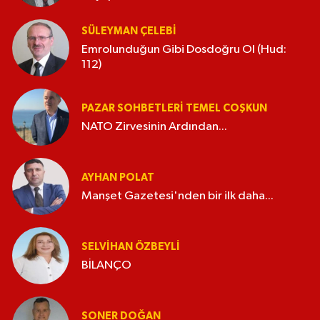
SÜLEYMAN ÇELEBI
Emrolunduğun Gibi Dosdoğru Ol (Hud:
112)
PAZAR SOHBETLERI TEMEL COŞKUN
NATO Zirvesinin Ardından...
AYHAN POLAT
Manşet Gazetesi'nden bir ilk daha...
SELVIHAN ÖZBEYLI
BİLANÇO
SONER DOĞAN