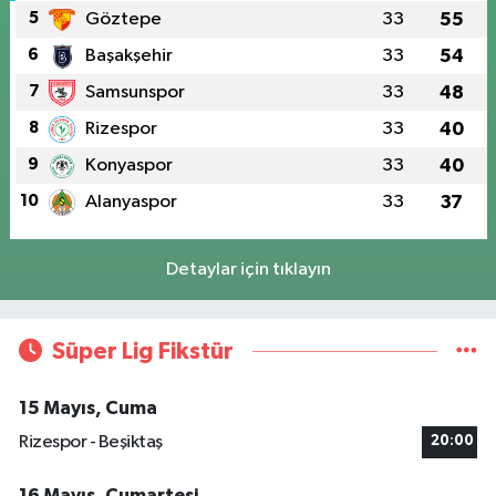
5
Göztepe
33
55
6
Başakşehir
33
54
7
Samsunspor
33
48
8
Rizespor
33
40
9
Konyaspor
33
40
10
Alanyaspor
33
37
Detaylar için tıklayın
Süper Lig Fikstür
15 Mayıs, Cuma
Rizespor - Beşiktaş
20:00
16 Mayıs, Cumartesi