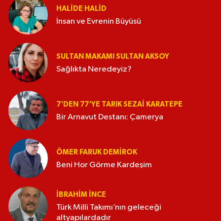
HALIDE HALID
İnsan ve Evrenin Büyüsü
SULTAN MAKAMI SULTAN AKSOY
Sağlıkta Neredeyiz?
7'DEN 77'YE TARIK SEZAI KARATEPE
Bir Arnavut Destanı: Çamerya
ÖMER FARUK DEMIROK
Beni Hor Görme Kardeşim
İBRAHIM İNCE
Türk Milli Takımı’nın geleceği
altyapılardadır