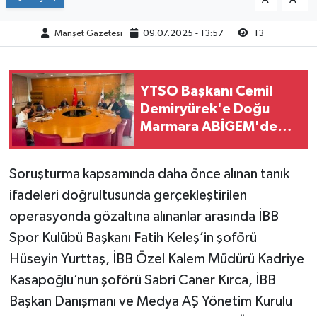
Manşet Gazetesi
09.07.2025 - 13:57
13
YTSO Başkanı Cemil
Demiryürek'e Doğu
Marmara ABİGEM'de
Yeni Görev
Soruşturma kapsamında daha önce alınan tanık
ifadeleri doğrultusunda gerçekleştirilen
operasyonda gözaltına alınanlar arasında İBB
Spor Kulübü Başkanı Fatih Keleş’in şoförü
Hüseyin Yurttaş, İBB Özel Kalem Müdürü Kadriye
Kasapoğlu’nun şoförü Sabri Caner Kırca, İBB
Başkan Danışmanı ve Medya AŞ Yönetim Kurulu