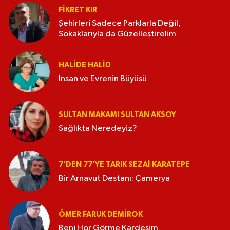
FIKRET KIR
Şehirleri Sadece Parklarla Değil,
Sokaklarıyla da Güzelleştirelim
HALIDE HALID
İnsan ve Evrenin Büyüsü
SULTAN MAKAMI SULTAN AKSOY
Sağlıkta Neredeyiz?
7'DEN 77'YE TARIK SEZAI KARATEPE
Bir Arnavut Destanı: Çamerya
ÖMER FARUK DEMIROK
Beni Hor Görme Kardeşim