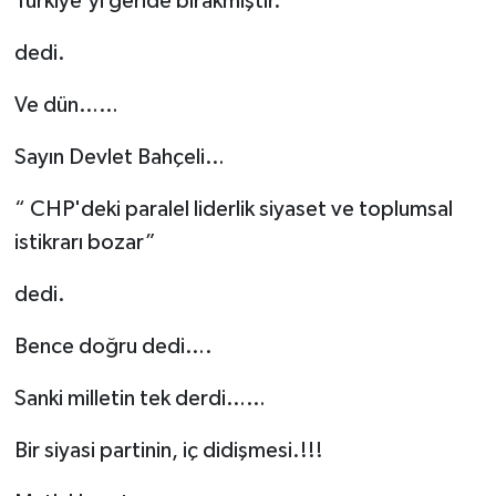
Türkiye'yi geride bırakmıştır."
dedi.
Ve dün……
Sayın Devlet Bahçeli…
“ CHP'deki paralel liderlik siyaset ve toplumsal
istikrarı bozar”
dedi.
Bence doğru dedi….
Sanki milletin tek derdi……
Bir siyasi partinin, iç didişmesi.!!!