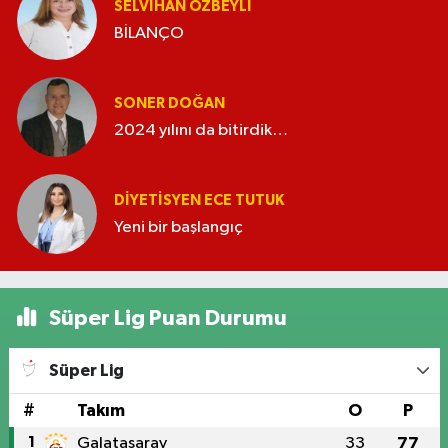
SELVIHAN ÖZBEYLI
BİLANÇO
SONER DOĞAN
2024 yılını da bitirdik…
DIYETISYEN ECE TUTUK
Yeni bir başlangıç
Süper Lig Puan Durumu
Süper Lig
#
Takım
O
P
1
Galatasaray
33
77