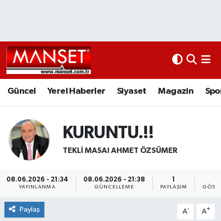
Ekonomi
Güncel
Nöbetçi Eczaneler
Kültür Sanat
Yerel Haberler
Hava Durumu
Magazin
Siyaset
Namaz Vakitleri
Güncel
Yerel Haberler
Siyaset
Magazin
Spo
Sağlık
Magazin
Trafik Durumu
KURUNTU.!!
Spor
Spor
Süper Lig Puan Durumu ve Fikstür
TEKLI MASA! AHMET ÖZSÜMER
İletişim
Sağlık
Tüm Manşetler
08.06.2026 - 21:34
08.06.2026 - 21:38
1
12
Künye
Eğitim
Son Dakika Haberleri
YAYINLANMA
GÜNCELLEME
PAYLAŞIM
GÖST
Paylaş
-
+
A
A
www.manset.com.tr
Teknoloji
Haber Arşivi