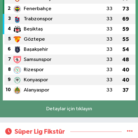
2
Fenerbahçe
33
73
3
Trabzonspor
33
69
4
Beşiktaş
33
59
5
Göztepe
33
55
6
Başakşehir
33
54
7
Samsunspor
33
48
8
Rizespor
33
40
9
Konyaspor
33
40
10
Alanyaspor
33
37
Detaylar için tıklayın
Süper Lig Fikstür