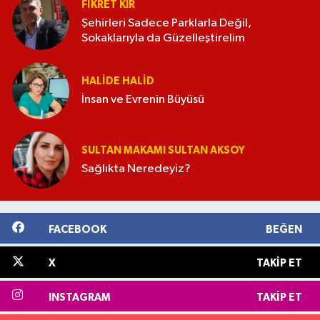
FIKRET KIR
Şehirleri Sadece Parklarla Değil,
Sokaklarıyla da Güzelleştirelim
HALIDE HALID
İnsan ve Evrenin Büyüsü
SULTAN MAKAMI SULTAN AKSOY
Sağlıkta Neredeyiz?
FACEBOOK
BEĞEN
X
TAKIP ET
INSTAGRAM
TAKIP ET