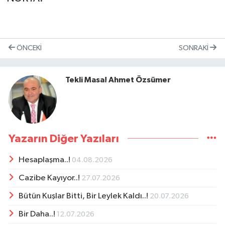
ÖNCEKI
SONRAKI
Tekli Masa! Ahmet Özsümer
Yazarın Diğer Yazıları
Hesaplaşma..!
04.08.2026
Cazibe Kayıyor..!
27.07.2026
Bütün Kuşlar Bitti, Bir Leylek Kaldı..!
20.07.2026
Bir Daha..!
12.07.2026