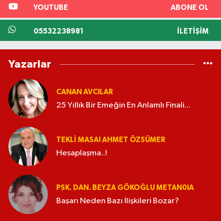
YOUTUBE
ABONE OL
05532238981
İLETIŞIM
Yazarlar
CANAN AVCILAR
25 Yıllık Bir Emeğin En Anlamlı Finali...
TEKLI MASA! AHMET ÖZSÜMER
Hesaplaşma..!
PSK. DAN. BEYZA GÖKOĞLU METAN0IA
Başarı Neden Bazı İlişkileri Bozar?