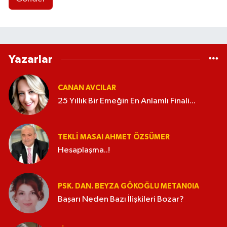
Yazarlar
CANAN AVCILAR
25 Yıllık Bir Emeğin En Anlamlı Finali...
TEKLI MASA! AHMET ÖZSÜMER
Hesaplaşma..!
PSK. DAN. BEYZA GÖKOĞLU METAN0IA
Başarı Neden Bazı İlişkileri Bozar?