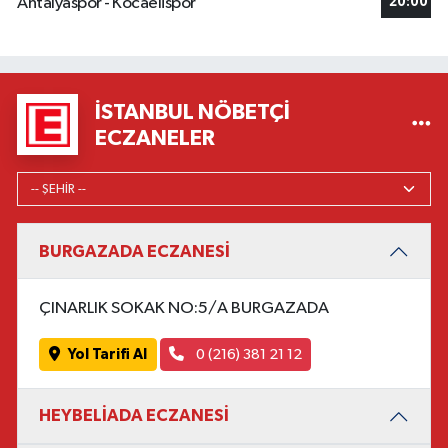
Antalyaspor - Kocaelispor
20:00
İSTANBUL NÖBETÇI
ECZANELER
BURGAZADA ECZANESİ
ÇINARLIK SOKAK NO:5/A BURGAZADA
Yol Tarifi Al
0 (216) 381 21 12
HEYBELİADA ECZANESİ