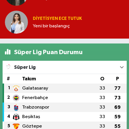
DIYETISYEN ECE TUTUK
Yeni bir başlangıç
Süper Lig Puan Durumu
Süper Lig
#
Takım
O
P
1
Galatasaray
33
77
2
Fenerbahçe
33
73
3
Trabzonspor
33
69
4
Beşiktaş
33
59
5
Göztepe
33
55