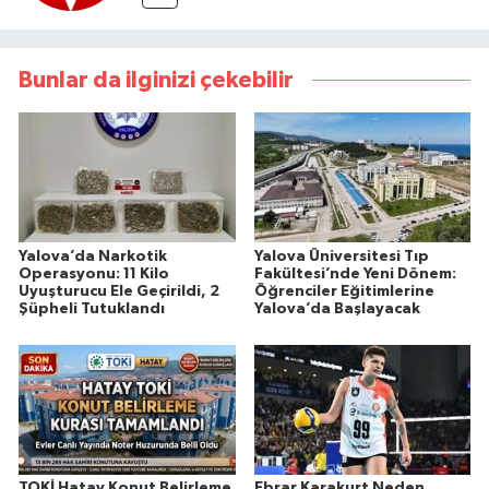
Bunlar da ilginizi çekebilir
Yalova’da Narkotik
Yalova Üniversitesi Tıp
Operasyonu: 11 Kilo
Fakültesi’nde Yeni Dönem:
Uyuşturucu Ele Geçirildi, 2
Öğrenciler Eğitimlerine
Şüpheli Tutuklandı
Yalova’da Başlayacak
TOKİ Hatay Konut Belirleme
Ebrar Karakurt Neden