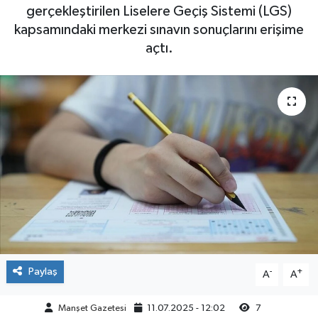
gerçekleştirilen Liselere Geçiş Sistemi (LGS)
Yaşam
kapsamındaki merkezi sınavın sonuçlarını erişime
açtı.
Paylaş
-
+
A
A
Manşet Gazetesi
11.07.2025 - 12:02
7