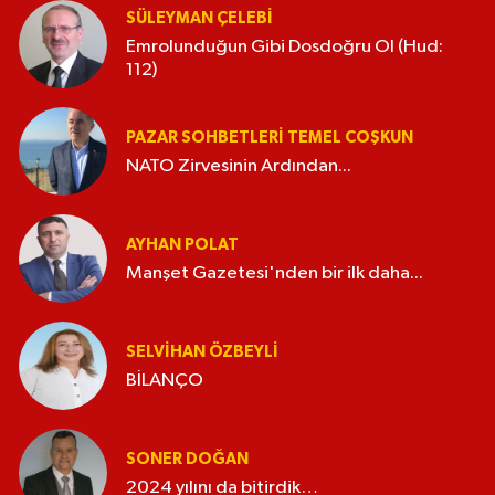
SÜLEYMAN ÇELEBI
Emrolunduğun Gibi Dosdoğru Ol (Hud:
112)
PAZAR SOHBETLERI TEMEL COŞKUN
NATO Zirvesinin Ardından...
AYHAN POLAT
Manşet Gazetesi'nden bir ilk daha...
SELVIHAN ÖZBEYLI
BİLANÇO
SONER DOĞAN
2024 yılını da bitirdik…