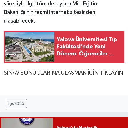
süreciyle ilgili tüm detaylara Milli Eğitim
Bakanlığı’nın resmi internet sitesinden
ulaşabilecek.
Yalova Üniversitesi Tıp
Fakültesi’nde Yeni
Dönem: Öğrenciler
Eğitimlerine Yalova’da
Başlayacak
SINAV SONUÇLARINA ULAŞMAK İÇİN TIKLAYIN
Lgs2025
Yalova’da Narkotik