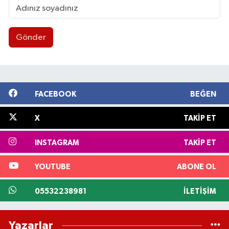
Gönder
FACEBOOK
BEĞEN
X
TAKIP ET
INSTAGRAM
TAKIP ET
YOUTUBE
ABONE OL
05532238981
İLETIŞIM
Yazarlar