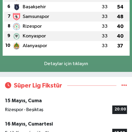
6
Başakşehir
33
54
7
Samsunspor
33
48
8
Rizespor
33
40
9
Konyaspor
33
40
10
Alanyaspor
33
37
Detaylar için tıklayın
Süper Lig Fikstür
15 Mayıs, Cuma
Rizespor - Beşiktaş
20:00
16 Mayıs, Cumartesi