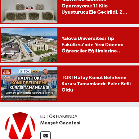
Operasyonu: 11 Kilo
Uyuşturucu Ele Geçirildi, 2
Şüpheli Tutuklandı
Yalova Üniversitesi Tıp
Fakültesi’nde Yeni Dönem:
Öğrenciler Eğitimlerine
Yalova’da Başlayacak
TOKİ Hatay Konut Belirleme
Kurası Tamamlandı: Evler Belli
Oldu
EDITÖR HAKKINDA
Manşet Gazetesi