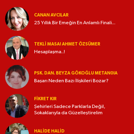
CANAN AVCILAR
25 Yıllık Bir Emeğin En Anlamlı Finali...
TEKLI MASA! AHMET ÖZSÜMER
Hesaplaşma..!
PSK. DAN. BEYZA GÖKOĞLU METAN0IA
Başarı Neden Bazı İlişkileri Bozar?
FIKRET KIR
Şehirleri Sadece Parklarla Değil,
Sokaklarıyla da Güzelleştirelim
HALIDE HALID