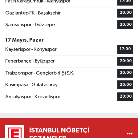
Fatih Karagümrük - Alanyaspor
17:00
Gaziantep FK - Başakşehir
20:00
Samsunspor - Göztepe
20:00
17 Mayıs, Pazar
Kayserispor - Konyaspor
17:00
Fenerbahçe - Eyüpspor
20:00
Trabzonspor - Gençlerbirliği S.K.
20:00
Kasımpaşa - Galatasaray
20:00
Antalyaspor - Kocaelispor
20:00
İSTANBUL NÖBETÇI