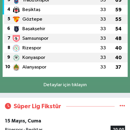
Trabzonspor
33
69
4
Beşiktaş
33
59
5
Göztepe
33
55
6
Başakşehir
33
54
7
Samsunspor
33
48
8
Rizespor
33
40
9
Konyaspor
33
40
10
Alanyaspor
33
37
Detaylar için tıklayın
Süper Lig Fikstür
15 Mayıs, Cuma
Rizespor - Beşiktaş
20:00