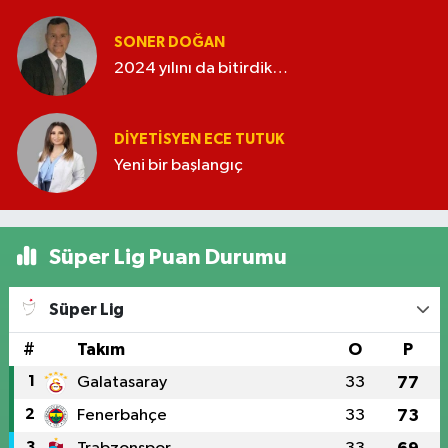
SONER DOĞAN
2024 yılını da bitirdik…
DIYETISYEN ECE TUTUK
Yeni bir başlangıç
Süper Lig Puan Durumu
Süper Lig
#
Takım
O
P
1
Galatasaray
33
77
2
Fenerbahçe
33
73
3