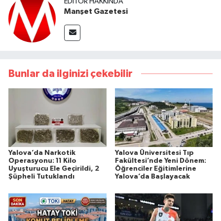
EDITÖR HAKKINDA
Manşet Gazetesi
Bunlar da ilginizi çekebilir
Yalova’da Narkotik
Yalova Üniversitesi Tıp
Operasyonu: 11 Kilo
Fakültesi’nde Yeni Dönem:
Uyuşturucu Ele Geçirildi, 2
Öğrenciler Eğitimlerine
Şüpheli Tutuklandı
Yalova’da Başlayacak