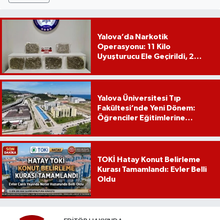
Yalova’da Narkotik
Operasyonu: 11 Kilo
Uyuşturucu Ele Geçirildi, 2
Şüpheli Tutuklandı
Yalova Üniversitesi Tıp
Fakültesi’nde Yeni Dönem:
Öğrenciler Eğitimlerine
Yalova’da Başlayacak
TOKİ Hatay Konut Belirleme
Kurası Tamamlandı: Evler Belli
Oldu