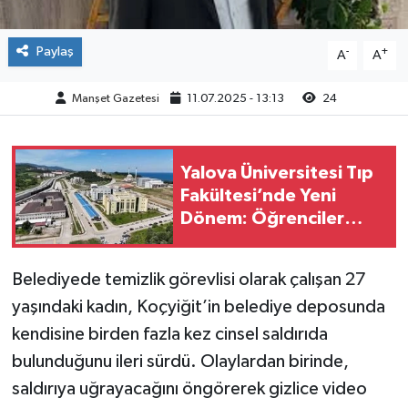
Paylaş
-
+
A
A
Manşet Gazetesi
11.07.2025 - 13:13
24
Yalova Üniversitesi Tıp
Fakültesi’nde Yeni
Dönem: Öğrenciler
Eğitimlerine Yalova’da
Başlayacak
Belediyede temizlik görevlisi olarak çalışan 27
yaşındaki kadın, Koçyiğit’in belediye deposunda
kendisine birden fazla kez cinsel saldırıda
bulunduğunu ileri sürdü. Olaylardan birinde,
saldırıya uğrayacağını öngörerek gizlice video