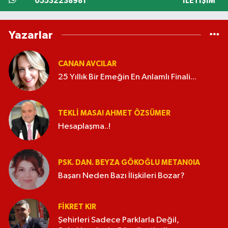
05532238981
İLETIŞIM
Yazarlar
CANAN AVCILAR
25 Yıllık Bir Emeğin En Anlamlı Finali...
TEKLI MASA! AHMET ÖZSÜMER
Hesaplaşma..!
PSK. DAN. BEYZA GÖKOĞLU METAN0IA
Başarı Neden Bazı İlişkileri Bozar?
FIKRET KIR
Şehirleri Sadece Parklarla Değil,