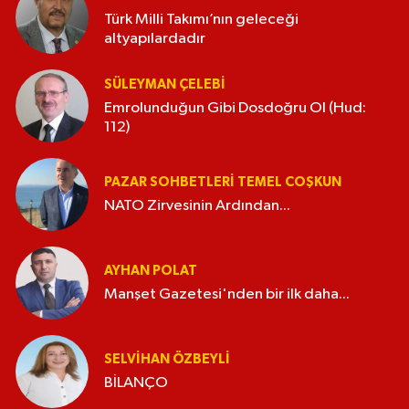
Türk Milli Takımı’nın geleceği
altyapılardadır
SÜLEYMAN ÇELEBI
Emrolunduğun Gibi Dosdoğru Ol (Hud:
112)
PAZAR SOHBETLERI TEMEL COŞKUN
NATO Zirvesinin Ardından...
AYHAN POLAT
Manşet Gazetesi'nden bir ilk daha...
SELVIHAN ÖZBEYLI
BİLANÇO