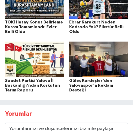
TOKİ Hatay Konut Belirleme
Ebrar Karakurt Neden
Kurası Tamamlandı: Evler
Kadroda Yok? Fikstür Belli
Belli Oldu
Oldu
Saadet Partisi Yalova İl
Güleç Kardeşler'den
Başkanlığı'ndan Korkutan
Yalovaspor'a Reklam
Tarım Raporu
Desteği
Yorumlar