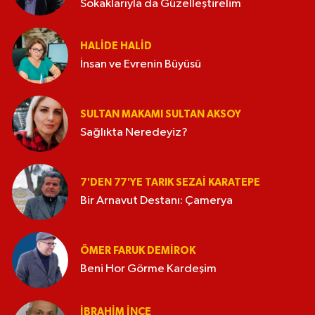
Sokaklarıyla da Güzelleştirelim
HALIDE HALID
İnsan ve Evrenin Büyüsü
SULTAN MAKAMI SULTAN AKSOY
Sağlıkta Neredeyiz?
7'DEN 77'YE TARIK SEZAI KARATEPE
Bir Arnavut Destanı: Çamerya
ÖMER FARUK DEMIROK
Beni Hor Görme Kardeşim
İBRAHIM İNCE