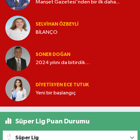
Manşet Gazetesi'nden bir ilk daha...
SELVIHAN ÖZBEYLI
BİLANÇO
SONER DOĞAN
2024 yılını da bitirdik…
DIYETISYEN ECE TUTUK
Yeni bir başlangıç
Süper Lig Puan Durumu
Süper Lig