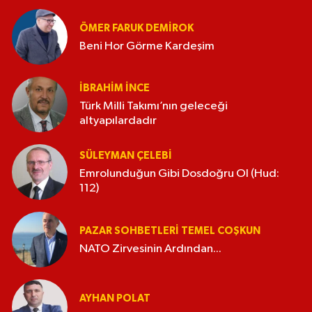
ÖMER FARUK DEMIROK
Beni Hor Görme Kardeşim
İBRAHIM İNCE
Türk Milli Takımı’nın geleceği
altyapılardadır
SÜLEYMAN ÇELEBI
Emrolunduğun Gibi Dosdoğru Ol (Hud:
112)
PAZAR SOHBETLERI TEMEL COŞKUN
NATO Zirvesinin Ardından...
AYHAN POLAT