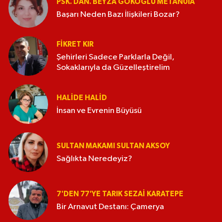
PSK. DAN. BEYZA GÖKOĞLU METAN0IA
Başarı Neden Bazı İlişkileri Bozar?
FIKRET KIR
Şehirleri Sadece Parklarla Değil,
Sokaklarıyla da Güzelleştirelim
HALIDE HALID
İnsan ve Evrenin Büyüsü
SULTAN MAKAMI SULTAN AKSOY
Sağlıkta Neredeyiz?
7'DEN 77'YE TARIK SEZAI KARATEPE
Bir Arnavut Destanı: Çamerya