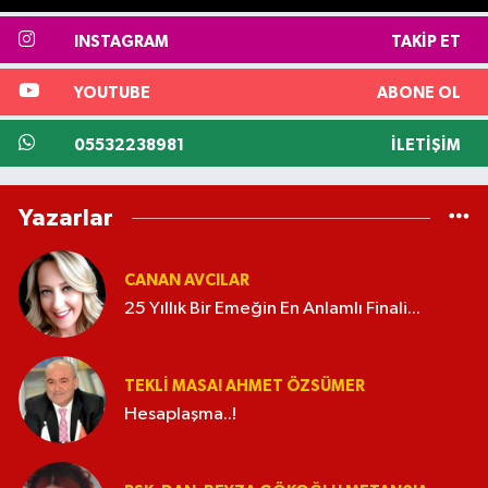
INSTAGRAM
TAKIP ET
YOUTUBE
ABONE OL
05532238981
İLETIŞIM
Yazarlar
CANAN AVCILAR
25 Yıllık Bir Emeğin En Anlamlı Finali...
TEKLI MASA! AHMET ÖZSÜMER
Hesaplaşma..!