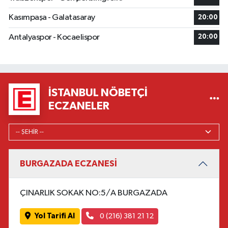
Kasımpaşa - Galatasaray
20:00
Antalyaspor - Kocaelispor
20:00
İSTANBUL NÖBETÇI
ECZANELER
BURGAZADA ECZANESİ
ÇINARLIK SOKAK NO:5/A BURGAZADA
Yol Tarifi Al
0 (216) 381 21 12