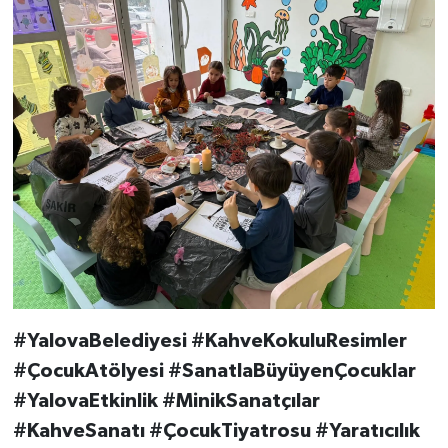
#YalovaBelediyesi #KahveKokuluResimler
#ÇocukAtölyesi #SanatlaBüyüyenÇocuklar
#YalovaEtkinlik #MinikSanatçılar
#KahveSanatı #ÇocukTiyatrosu #Yaratıcılık