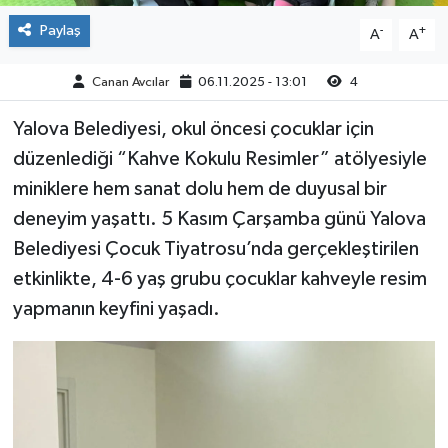
Paylaş
-
+
A
A
Canan Avcılar
06.11.2025 - 13:01
4
Yalova Belediyesi, okul öncesi çocuklar için
düzenlediği “Kahve Kokulu Resimler” atölyesiyle
miniklere hem sanat dolu hem de duyusal bir
deneyim yaşattı. 5 Kasım Çarşamba günü Yalova
Belediyesi Çocuk Tiyatrosu’nda gerçekleştirilen
etkinlikte, 4-6 yaş grubu çocuklar kahveyle resim
yapmanın keyfini yaşadı.