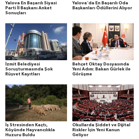
Yalova En Başarılı Siyasi
Yalova'da En Başarılı Oda
Parti İl Başkanı Anket
Başkanları Ödüllerini Alıyor
Sonuçları
İzmit Belediyesi
Behçet Oktay Dosyasında
Soruşturmasında Şok
Yeni Adım: Bakan Gürlek ile
Rüşvet Kayıtları
Görüşme
İş Stresinden Kaçtı,
Okullarda Şiddet ve Dijital
Köyünde Hayvancılıkla
Riskler İçin Yeni Kanun
Huzuru Buldu
Geliyor