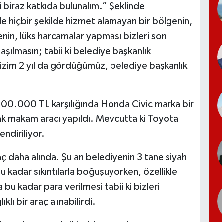
i biraz katkıda bulunalım.” Şeklinde
kle hiçbir şekilde hizmet alamayan bir bölgenin,
enin, lüks harcamalar yapması bizleri son
şılmasın; tabii ki belediye başkanlık
zim 2 yıl da gördüğümüz, belediye başkanlık
 500.000 TL karşılığında Honda Civic marka bir
rak makam aracı yapıldı. Mevcutta ki Toyota
ndiriliyor.
raç daha alında. Şu an belediyenin 3 tane siyah
u kadar sıkıntılarla boğuşuyorken, özellikle
u kadar para verilmesi tabii ki bizleri
lı bir araç alınabilirdi.