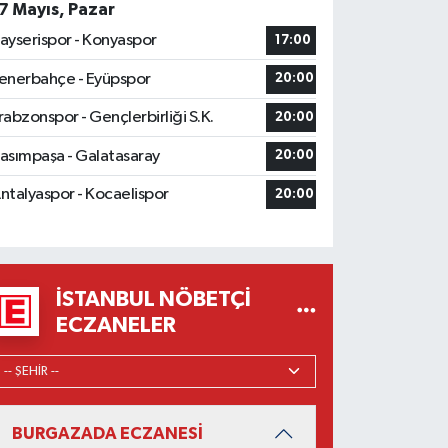
7 Mayıs, Pazar
ayserispor - Konyaspor
17:00
enerbahçe - Eyüpspor
20:00
rabzonspor - Gençlerbirliği S.K.
20:00
asımpaşa - Galatasaray
20:00
ntalyaspor - Kocaelispor
20:00
İSTANBUL NÖBETÇI
ECZANELER
BURGAZADA ECZANESİ