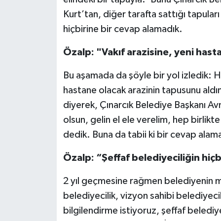
Kurt’tan, diğer tarafta sattığı tapula
hiçbirine bir cevap alamadık.
Özalp: "Vakıf arazisine, yeni has
Bu aşamada da şöyle bir yol izledik: H
hastane olacak arazinin tapusunu aldı
diyerek, Çınarcık Belediye Başkanı Avni
olsun, gelin el ele verelim, hep birlik
dedik. Buna da tabii ki bir cevap alam
Özalp: “Şeffaf belediyeciliğin hiçb
2 yıl geçmesine rağmen belediyenin m
belediyecilik, vizyon sahibi belediyecil
bilgilendirme istiyoruz, şeffaf belediy