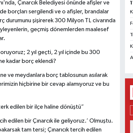
'nda, Çınarcık Belediyesi önünde afişler ve
1
e borçları sergilendi ve o afişler, brandalar
K
rç durumunu şişirerek 300 Milyon TL civarında
F
 söyleyenlerin, geçmiş dönemlerden maalesef
T
ar.
K
uyoruz; 2 yıl geçti, 2 yıl içinde bu 300
A
ne kadar borç eklendi?
nüne ve meydanlara borç tablosunun asılarak
rimizin hiçbirine bir cevap alamıyoruz ve bu
terk edilen bir ilçe haline dönüştü”
cih edilen bir Çınarcık ile geliyoruz.’ Olmuştu.
karsak tam tersi; Çınarıcık tercih edilen