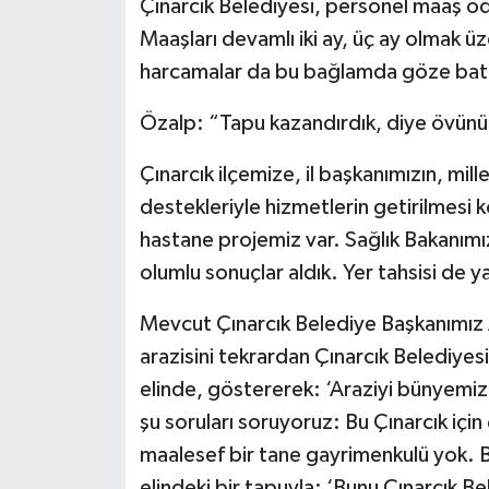
Çınarcık Belediyesi, personel maaş öd
Maaşları devamlı iki ay, üç ay olmak ü
harcamalar da bu bağlamda göze batı
Özalp: “Tapu kazandırdık, diye övünürk
Çınarcık ilçemize, il başkanımızın, mill
destekleriyle hizmetlerin getirilmesi k
hastane projemiz var. Sağlık Bakanım
olumlu sonuçlar aldık. Yer tahsisi de ya
Mevcut Çınarcık Belediye Başkanımız Av
arazisini tekrardan Çınarcık Belediye
elinde, göstererek: ‘Araziyi bünyemiz
şu soruları soruyoruz: Bu Çınarcık için
maalesef bir tane gayrimenkulü yok. B
elindeki bir tapuyla: ‘Bunu Çınarcık B