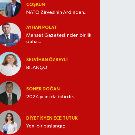
COŞKUN
NATO Zirvesinin Ardından...
AYHAN POLAT
Manşet Gazetesi'nden bir ilk
daha...
SELVIHAN ÖZBEYLI
BİLANÇO
SONER DOĞAN
2024 yılını da bitirdik…
DIYETISYEN ECE TUTUK
Yeni bir başlangıç