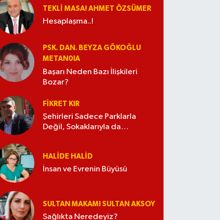
TEKLI MASA! AHMET ÖZSÜMER
Hesaplaşma..!
PSK. DAN. BEYZA GÖKOĞLU
METAN0IA
Başarı Neden Bazı İlişkileri
Bozar?
FIKRET KIR
Şehirleri Sadece Parklarla
Değil, Sokaklarıyla da
Güzelleştirelim
HALIDE HALID
İnsan ve Evrenin Büyüsü
SULTAN MAKAMI SULTAN AKSOY
Sağlıkta Neredeyiz?