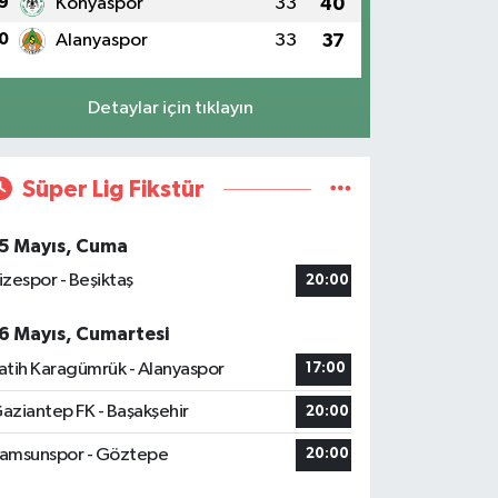
9
Konyaspor
33
40
0
Alanyaspor
33
37
Detaylar için tıklayın
Süper Lig Fikstür
5 Mayıs, Cuma
izespor - Beşiktaş
20:00
6 Mayıs, Cumartesi
atih Karagümrük - Alanyaspor
17:00
aziantep FK - Başakşehir
20:00
amsunspor - Göztepe
20:00