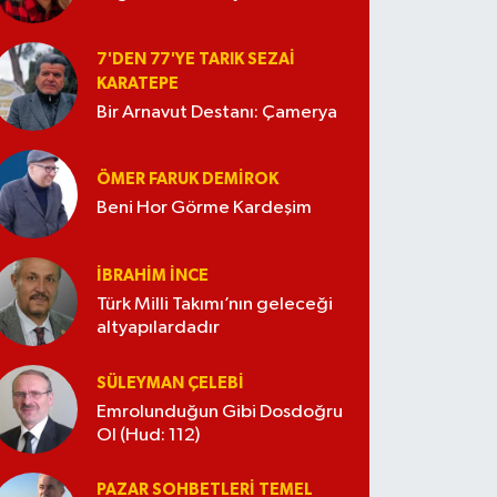
7'DEN 77'YE TARIK SEZAI
KARATEPE
Bir Arnavut Destanı: Çamerya
ÖMER FARUK DEMIROK
Beni Hor Görme Kardeşim
İBRAHIM İNCE
Türk Milli Takımı’nın geleceği
altyapılardadır
SÜLEYMAN ÇELEBI
Emrolunduğun Gibi Dosdoğru
Ol (Hud: 112)
PAZAR SOHBETLERI TEMEL