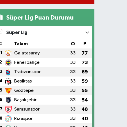
Süper Lig Puan Durumu
Süper Lig
#
Takım
O
P
1
Galatasaray
33
77
2
Fenerbahçe
33
73
3
Trabzonspor
33
69
4
Beşiktaş
33
59
5
Göztepe
33
55
6
Başakşehir
33
54
7
Samsunspor
33
48
8
Rizespor
33
40