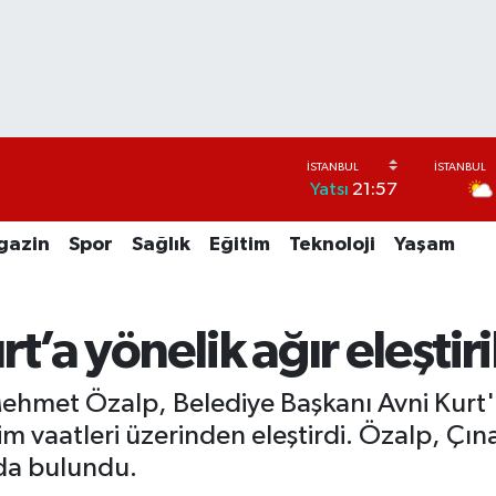
Yatsı
21:57
gazin
Spor
Sağlık
Eğitim
Teknoloji
Yaşam
t’a yönelik ağır eleşti
 Mehmet Özalp, Belediye Başkanı Avni Kurt
im vaatleri üzerinden eleştirdi. Özalp, Çın
rda bulundu.