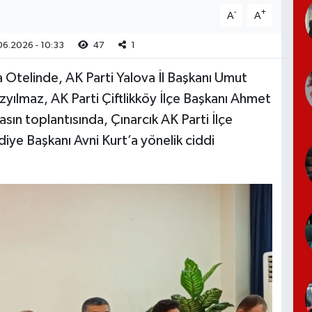
-
+
A
A
6.2026 - 10:33
47
1
Otelinde, AK Parti Yalova İl Başkanı Umut
yılmaz, AK Parti Çiftlikköy İlçe Başkanı Ahmet
sın toplantısında, Çınarcık AK Parti İlçe
ye Başkanı Avni Kurt’a yönelik ciddi