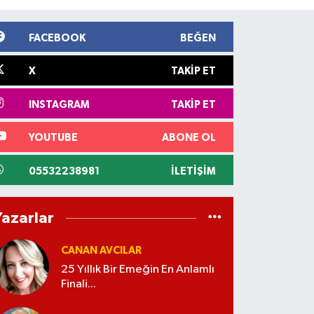
FACEBOOK
BEĞEN
X
TAKIP ET
INSTAGRAM
TAKIP ET
YOUTUBE
ABONE OL
05532238981
İLETIŞIM
Yazarlar
CANAN AVCILAR
25 Yıllık Bir Emeğin En Anlamlı
Finali...