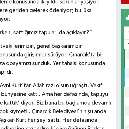
eme konusunda iki yıldır sorunlar yaşıyor.
zere geriden gelerek ödeniyor; bu lüks
yor.
en, sattığımız tapuları da açıklayın?”
etvekillerimizin, genel başkanımızın
onusunda girişimler sürüyor. Çınarcık'ta bir
ıza dosyamızı sunduk. Yer tahsisi konusunda
pıldı.
ni Kurt’tan Allah razı olsun uğraştı. Vakıf
si bünyesine kattı. Ama her defasında, tapuyu
e kattık’ diyor. Biz buna bu bağlamda devamlı
 çok kıymetli. Çınarcık Belediyesi'nin şu anda
aşkan Kurt her şeyi sattı. Her defasında
elediyesine kazandırdık’ diye övünen Başkan