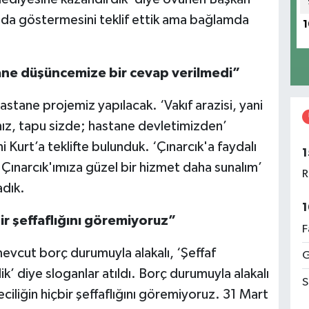
rı da göstermesini teklif ettik ama bağlamda
1
tane düşüncemize bir cevap verilmedi”
astane projemiz yapılacak. ‘Vakıf arazisi, yani
nız, tapu sizde; hastane devletimizden’
 Kurt’a teklifte bulunduk. ‘Çınarcık'a faydalı
1
te Çınarcık'ımıza güzel bir hizmet daha sunalım’
R
adık.
1
ir şeffaflığını göremiyoruz”
F
evcut borç durumuyla alakalı, ‘Şeffaf
G
ik’ diye sloganlar atıldı. Borç durumuyla alakalı
S
eciliğin hiçbir şeffaflığını göremiyoruz. 31 Mart