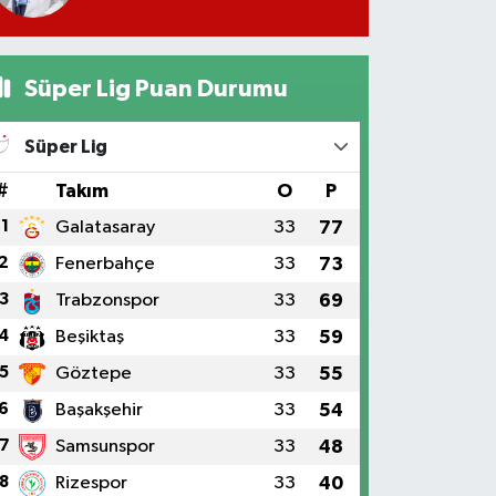
Süper Lig Puan Durumu
Süper Lig
#
Takım
O
P
1
Galatasaray
33
77
2
Fenerbahçe
33
73
3
Trabzonspor
33
69
4
Beşiktaş
33
59
5
Göztepe
33
55
6
Başakşehir
33
54
7
Samsunspor
33
48
8
Rizespor
33
40