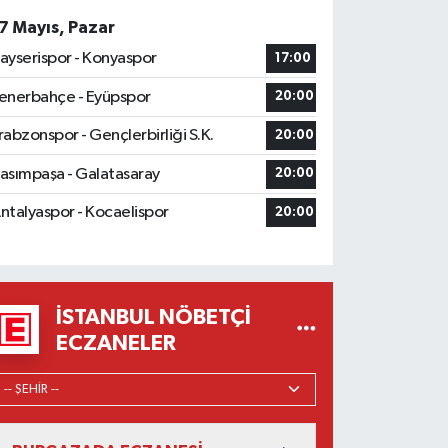
7 Mayıs, Pazar
ayserispor - Konyaspor
17:00
enerbahçe - Eyüpspor
20:00
rabzonspor - Gençlerbirliği S.K.
20:00
asımpaşa - Galatasaray
20:00
ntalyaspor - Kocaelispor
20:00
İSTANBUL NÖBETÇI
ECZANELER