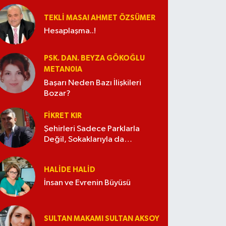
TEKLI MASA! AHMET ÖZSÜMER
Hesaplaşma..!
PSK. DAN. BEYZA GÖKOĞLU
METAN0IA
Başarı Neden Bazı İlişkileri
Bozar?
FIKRET KIR
Şehirleri Sadece Parklarla
Değil, Sokaklarıyla da
Güzelleştirelim
HALIDE HALID
İnsan ve Evrenin Büyüsü
SULTAN MAKAMI SULTAN AKSOY