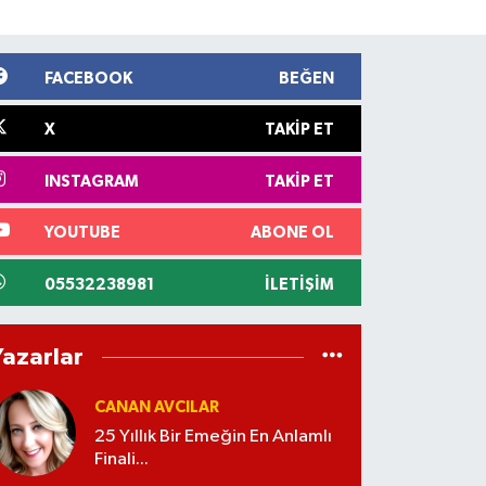
FACEBOOK
BEĞEN
X
TAKIP ET
INSTAGRAM
TAKIP ET
YOUTUBE
ABONE OL
05532238981
İLETIŞIM
Yazarlar
CANAN AVCILAR
25 Yıllık Bir Emeğin En Anlamlı
Finali...