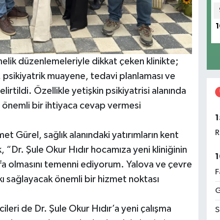
1
lik düzenlemeleriyle dikkat çeken klinikte;
, psikiyatrik muayene, tedavi planlaması ve
irtildi. Özellikle yetişkin psikiyatrisi alanında
 önemli bir ihtiyaca cevap vermesi
1
R
t Gürel, sağlık alanındaki yatırımların kent
, “Dr. Şule Okur Hıdır hocamıza yeni kliniğinin
1
şifa olmasını temenni ediyorum. Yalova ve çevre
F
atkı sağlayacak önemli bir hizmet noktası
G
ileri de Dr. Şule Okur Hıdır’a yeni çalışma
S