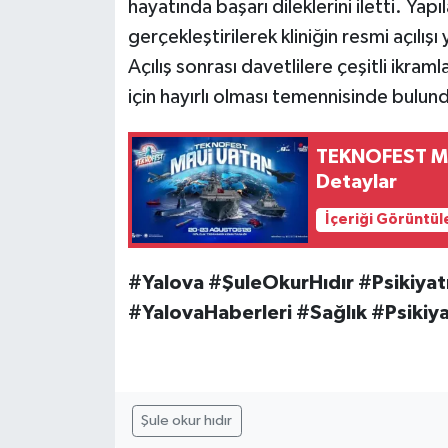
hayatında başarı dileklerini iletti. Ya
gerçekleştirilerek kliniğin resmi açılışı 
Açılış sonrası davetlilere çeşitli ikram
için hayırlı olması temennisinde bulun
TEKNOFEST Mav
Detaylar
İçeriği Görüntül
#Yalova #ŞuleOkurHıdır #Psikiya
#YalovaHaberleri #Sağlık #Psikiyat
Şule okur hıdır