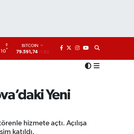
DOLAR
°
10
45,43620
0.02
EURO
53,38690
0.19
STERLİN
61,60380
0.18
G.ALTIN
6862,09000
0.19
ova’daki Yeni
BİST100
14.598,00
0
BITCOIN
79.591,74
-1.82
törenle hizmete açtı. Açılışa
im katıldı.