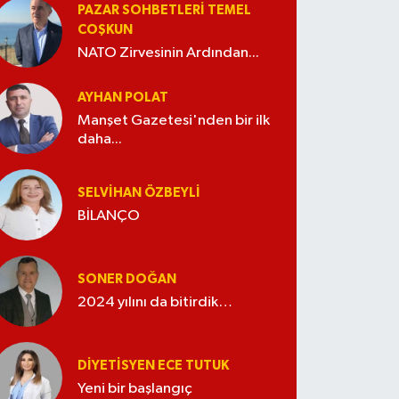
PAZAR SOHBETLERI TEMEL
COŞKUN
NATO Zirvesinin Ardından...
AYHAN POLAT
Manşet Gazetesi'nden bir ilk
daha...
SELVIHAN ÖZBEYLI
BİLANÇO
SONER DOĞAN
2024 yılını da bitirdik…
DIYETISYEN ECE TUTUK
Yeni bir başlangıç