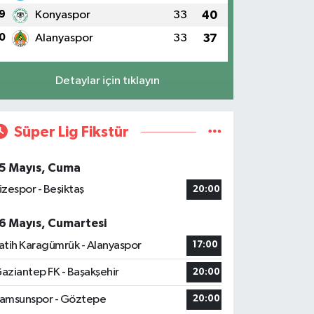
9
Konyaspor
33
40
0
Alanyaspor
33
37
Detaylar için tıklayın
Süper Lig Fikstür
5 Mayıs, Cuma
izespor - Beşiktaş
20:00
6 Mayıs, Cumartesi
atih Karagümrük - Alanyaspor
17:00
aziantep FK - Başakşehir
20:00
amsunspor - Göztepe
20:00