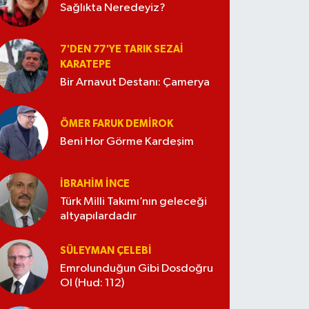
Sağlıkta Neredeyiz?
7'DEN 77'YE TARIK SEZAI
KARATEPE
Bir Arnavut Destanı: Çamerya
ÖMER FARUK DEMIROK
Beni Hor Görme Kardeşim
İBRAHIM İNCE
Türk Milli Takımı’nın geleceği
altyapılardadır
SÜLEYMAN ÇELEBI
Emrolunduğun Gibi Dosdoğru
Ol (Hud: 112)