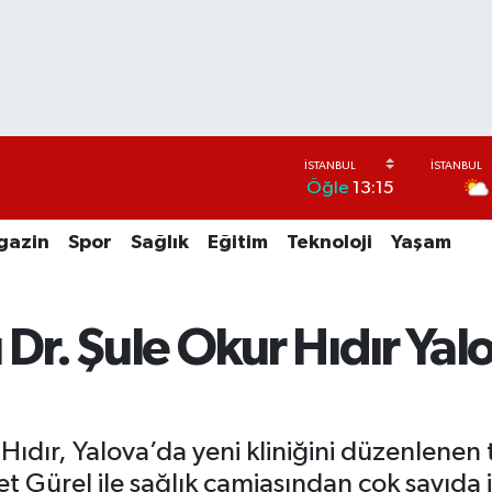
Öğle
13:15
gazin
Spor
Sağlık
Eğitim
Teknoloji
Yaşam
 Dr. Şule Okur Hıdır Yal
Hıdır, Yalova’da yeni kliniğini düzenlenen 
Gürel ile sağlık camiasından çok sayıda is