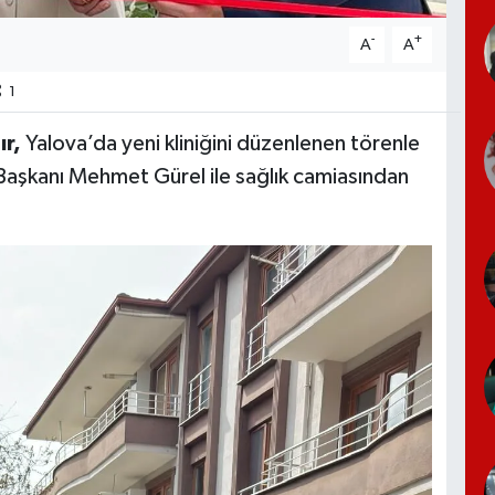
-
+
A
A
1
ır,
Yalova’da yeni kliniğini düzenlenen törenle
 Başkanı Mehmet Gürel ile sağlık camiasından