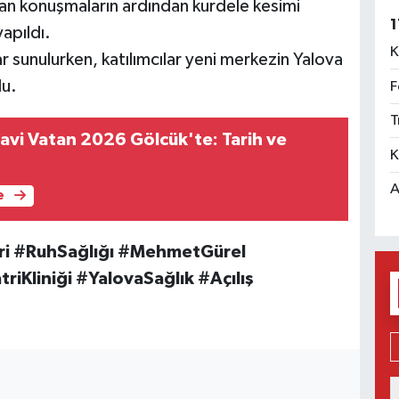
pılan konuşmaların ardından kurdele kesimi
1
yapıldı.
K
lar sunulurken, katılımcılar yeni merkezin Yalova
du.
F
T
i Vatan 2026 Gölcük'te: Tarih ve
K
A
e
tri #RuhSağlığı #MehmetGürel
riKliniği #YalovaSağlık #Açılış