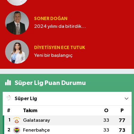
SONER DOĞAN
2024 yılını da bitirdik…
DIYETISYEN ECE TUTUK
Yeni bir başlangıç
Süper Lig Puan Durumu
Süper Lig
#
Takım
O
P
1
Galatasaray
33
77
2
Fenerbahçe
33
73