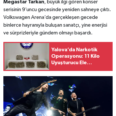
Megastar Tarkan
, büyük ilgi gören konser
serisinin 9’uncu gecesinde yeniden sahneye çıktı.
Volkswagen Arena’da gerçekleşen gecede
binlerce hayranıyla buluşan sanatçı, yine enerjisi
ve sürprizleriyle gündem olmayı başardı.
Yalova’da Narkotik
Operasyonu: 11 Kilo
Uyuşturucu Ele
Geçirildi, 2 Şüpheli
Tutuklandı