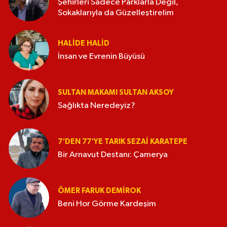
Şehirleri Sadece Parklarla Değil,
Sokaklarıyla da Güzelleştirelim
HALIDE HALID
İnsan ve Evrenin Büyüsü
SULTAN MAKAMI SULTAN AKSOY
Sağlıkta Neredeyiz?
7'DEN 77'YE TARIK SEZAI KARATEPE
Bir Arnavut Destanı: Çamerya
ÖMER FARUK DEMIROK
Beni Hor Görme Kardeşim