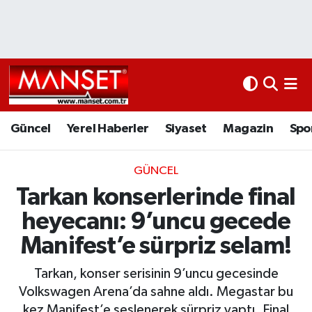
Ekonomi
Güncel
Nöbetçi Eczaneler
Kültür Sanat
Yerel Haberler
Hava Durumu
Magazin
Siyaset
Namaz Vakitleri
Güncel
Yerel Haberler
Siyaset
Magazin
Spo
Sağlık
Magazin
Trafik Durumu
GÜNCEL
Tarkan konserlerinde final
Spor
Spor
Süper Lig Puan Durumu ve Fikstür
heyecanı: 9’uncu gecede
İletişim
Sağlık
Tüm Manşetler
Manifest’e sürpriz selam!
Künye
Eğitim
Son Dakika Haberleri
Tarkan, konser serisinin 9’uncu gecesinde
Volkswagen Arena’da sahne aldı. Megastar bu
www.manset.com.tr
Teknoloji
Haber Arşivi
kez Manifest’e seslenerek sürpriz yaptı. Final