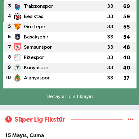
3
Trabzonspor
33
69
4
Beşiktaş
33
59
5
Göztepe
33
55
6
Başakşehir
33
54
7
Samsunspor
33
48
8
Rizespor
33
40
9
Konyaspor
33
40
10
Alanyaspor
33
37
Detaylar için tıklayın
Süper Lig Fikstür
15 Mayıs, Cuma