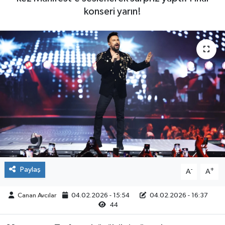
konseri yarın!
Yaşam
Paylaş
-
+
A
A
Canan Avcılar
04.02.2026 - 15:54
04.02.2026 - 16:37
44