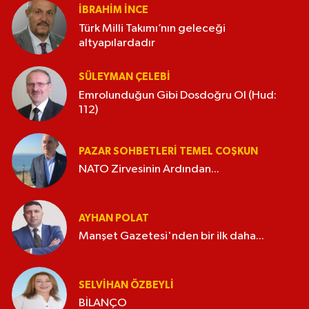
İBRAHIM İNCE
Türk Milli Takımı’nın geleceği
altyapılardadır
SÜLEYMAN ÇELEBI
Emrolunduğun Gibi Dosdoğru Ol (Hud:
112)
PAZAR SOHBETLERI TEMEL COŞKUN
NATO Zirvesinin Ardından...
AYHAN POLAT
Manşet Gazetesi'nden bir ilk daha...
SELVIHAN ÖZBEYLI
BİLANÇO