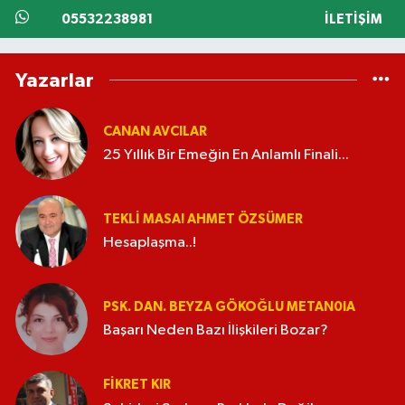
05532238981
İLETIŞIM
Yazarlar
CANAN AVCILAR
25 Yıllık Bir Emeğin En Anlamlı Finali...
TEKLI MASA! AHMET ÖZSÜMER
Hesaplaşma..!
PSK. DAN. BEYZA GÖKOĞLU METAN0IA
Başarı Neden Bazı İlişkileri Bozar?
FIKRET KIR