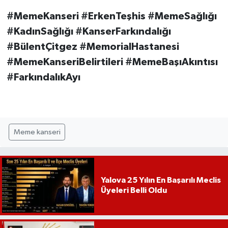
#MemeKanseri #ErkenTeşhis #MemeSağlığı
#KadınSağlığı #KanserFarkındalığı
#BülentÇitgez #MemorialHastanesi
#MemeKanseriBelirtileri #MemeBaşıAkıntısı
#FarkındalıkAyı
Meme kanseri
Yalova 25 Yılın En Başarılı Meclis
Üyeleri Belli Oldu