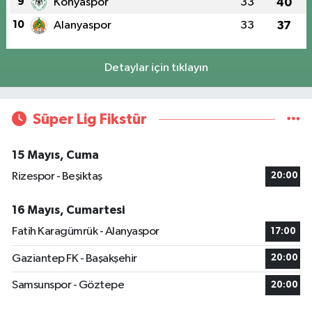
9
Konyaspor
33
40
10
Alanyaspor
33
37
Detaylar için tıklayın
Süper Lig Fikstür
15 Mayıs, Cuma
Rizespor - Beşiktaş
20:00
16 Mayıs, Cumartesi
Fatih Karagümrük - Alanyaspor
17:00
Gaziantep FK - Başakşehir
20:00
Samsunspor - Göztepe
20:00