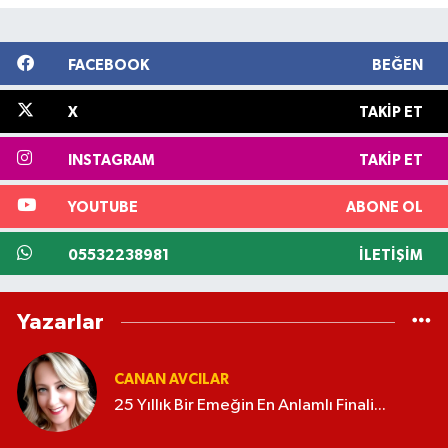
FACEBOOK
BEĞEN
X
TAKIP ET
INSTAGRAM
TAKIP ET
YOUTUBE
ABONE OL
05532238981
İLETIŞIM
Yazarlar
CANAN AVCILAR
25 Yıllık Bir Emeğin En Anlamlı Finali...