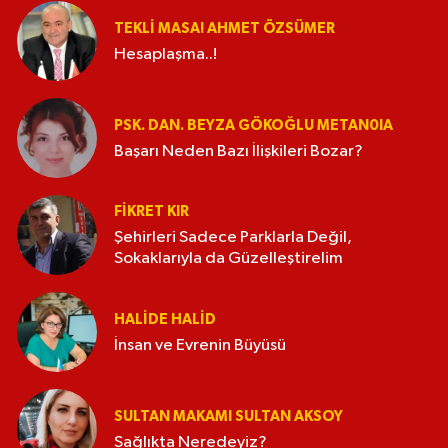
TEKLI MASA! AHMET ÖZSÜMER
Hesaplaşma..!
PSK. DAN. BEYZA GÖKOĞLU METAN0IA
Başarı Neden Bazı İlişkileri Bozar?
FIKRET KIR
Şehirleri Sadece Parklarla Değil,
Sokaklarıyla da Güzelleştirelim
HALIDE HALID
İnsan ve Evrenin Büyüsü
SULTAN MAKAMI SULTAN AKSOY
Sağlıkta Neredeyiz?