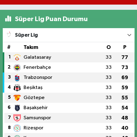
Süper Lig Puan Durumu
Süper Lig
#
Takım
O
P
1
Galatasaray
33
77
2
Fenerbahçe
33
73
3
Trabzonspor
33
69
4
Beşiktaş
33
59
5
Göztepe
33
55
6
Başakşehir
33
54
7
Samsunspor
33
48
8
Rizespor
33
40