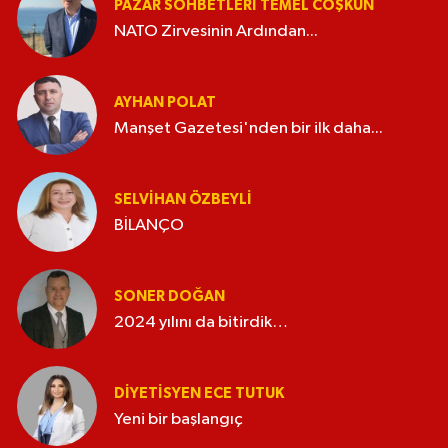
PAZAR SOHBETLERI TEMEL COŞKUN
NATO Zirvesinin Ardından...
AYHAN POLAT
Manşet Gazetesi'nden bir ilk daha...
SELVIHAN ÖZBEYLI
BİLANÇO
SONER DOĞAN
2024 yılını da bitirdik…
DIYETISYEN ECE TUTUK
Yeni bir başlangıç