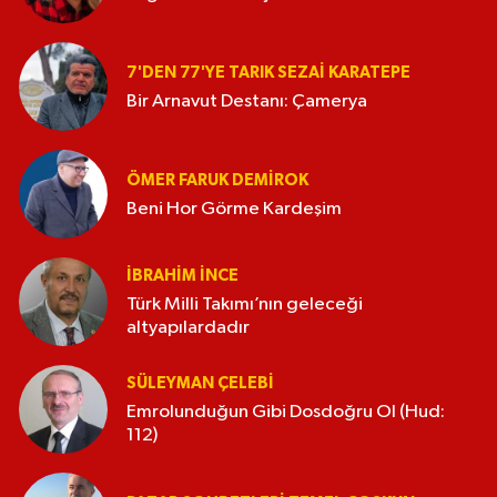
7'DEN 77'YE TARIK SEZAI KARATEPE
Bir Arnavut Destanı: Çamerya
ÖMER FARUK DEMIROK
Beni Hor Görme Kardeşim
İBRAHIM İNCE
Türk Milli Takımı’nın geleceği
altyapılardadır
SÜLEYMAN ÇELEBI
Emrolunduğun Gibi Dosdoğru Ol (Hud:
112)