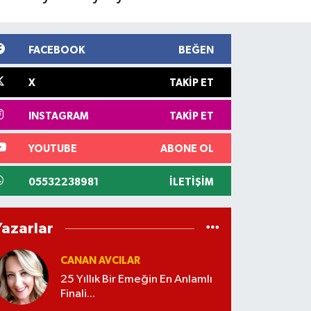
FACEBOOK
BEĞEN
X
TAKIP ET
INSTAGRAM
TAKIP ET
YOUTUBE
ABONE OL
05532238981
İLETIŞIM
Yazarlar
CANAN AVCILAR
25 Yıllık Bir Emeğin En Anlamlı
Finali...