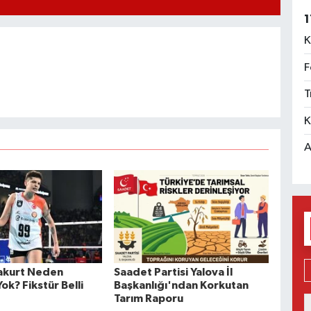
1
K
F
T
K
A
akurt Neden
Saadet Partisi Yalova İl
k? Fikstür Belli
Başkanlığı'ndan Korkutan
Tarım Raporu