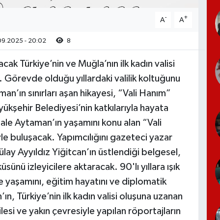
-
+
A
A
9.2025 - 20:02
8
acak Türkiye’nin ve Muğla’nın ilk kadın valisi
 Görevde olduğu yıllardaki valilik koltuğunu
an’ın sınırları aşan hikayesi, “Vali Hanım”
yükşehir Belediyesi’nin katkılarıyla hayata
i Lale Aytaman’ın yaşamını konu alan “Vali
le buluşacak. Yapımcılığını gazeteci yazar
ay Ayyıldız Yiğitcan’ın üstlendiği belgesel,
üsünü izleyicilere aktaracak. 90'lı yıllara ışık
ile yaşamını, eğitim hayatını ve diplomatik
ın, Türkiye’nin ilk kadın valisi oluşuna uzanan
lesi ve yakın çevresiyle yapılan röportajların