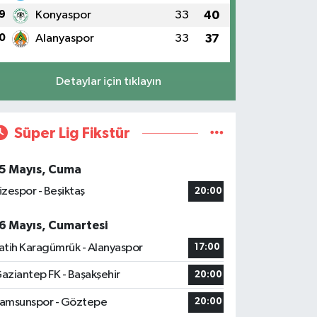
9
Konyaspor
33
40
0
Alanyaspor
33
37
Detaylar için tıklayın
Süper Lig Fikstür
5 Mayıs, Cuma
izespor - Beşiktaş
20:00
6 Mayıs, Cumartesi
atih Karagümrük - Alanyaspor
17:00
aziantep FK - Başakşehir
20:00
amsunspor - Göztepe
20:00