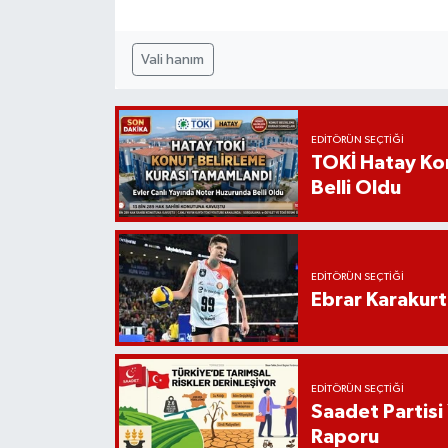
Vali hanım
EDITÖRÜN SEÇTIĞI
TOKİ Hatay Kon
Belli Oldu
EDITÖRÜN SEÇTIĞI
Ebrar Karakurt
EDITÖRÜN SEÇTIĞI
Saadet Partisi
Raporu