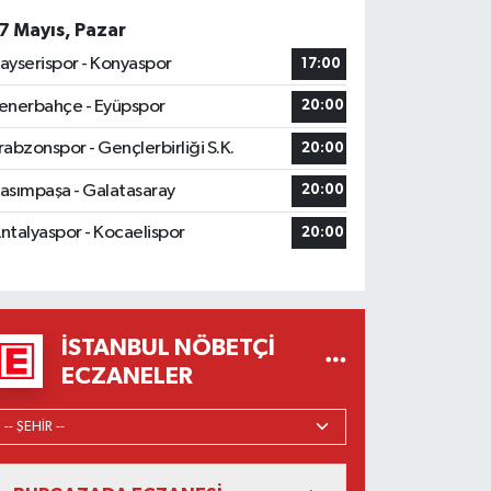
7 Mayıs, Pazar
ayserispor - Konyaspor
17:00
enerbahçe - Eyüpspor
20:00
rabzonspor - Gençlerbirliği S.K.
20:00
asımpaşa - Galatasaray
20:00
ntalyaspor - Kocaelispor
20:00
İSTANBUL NÖBETÇI
ECZANELER