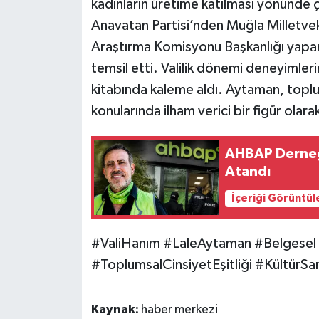
kadınların üretime katılması yönünde 
Anavatan Partisi’nden Muğla Milletvek
Araştırma Komisyonu Başkanlığı yapa
temsil etti. Valilik dönemi deneyimleri
kitabında kaleme aldı. Aytaman, toplums
konularında ilham verici bir figür olarak
AHBAP Derneği
Atandı
İçeriği Görüntül
#ValiHanım #LaleAytaman #Belgesel 
#ToplumsalCinsiyetEşitliği #KültürSa
Kaynak:
haber merkezi