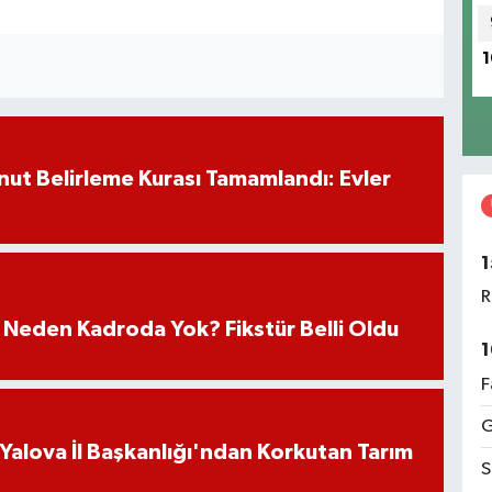
1
ut Belirleme Kurası Tamamlandı: Evler
1
R
 Neden Kadroda Yok? Fikstür Belli Oldu
1
F
G
 Yalova İl Başkanlığı'ndan Korkutan Tarım
S