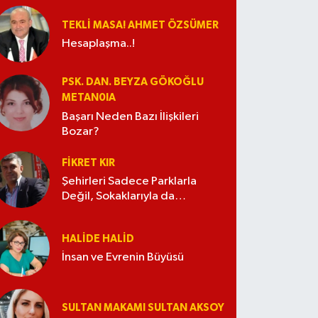
TEKLI MASA! AHMET ÖZSÜMER
Hesaplaşma..!
PSK. DAN. BEYZA GÖKOĞLU
METAN0IA
Başarı Neden Bazı İlişkileri
Bozar?
FIKRET KIR
Şehirleri Sadece Parklarla
Değil, Sokaklarıyla da
Güzelleştirelim
HALIDE HALID
İnsan ve Evrenin Büyüsü
SULTAN MAKAMI SULTAN AKSOY