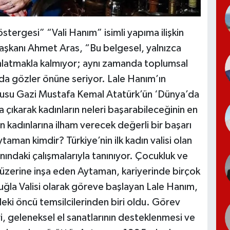
stergesi” “Vali Hanım” isimli yapıma ilişkin
şkanı Ahmet Aras, “Bu belgesel, yalnızca
ı anlatmakla kalmıyor; aynı zamanda toplumsal
nı da gözler önüne seriyor. Lale Hanım’ın
ucusu Gazi Mustafa Kemal Atatürk’ün ‘Dünya’da
 çıkarak kadınların neleri başarabileceğinin en
 kadınlarına ilham verecek değerli bir başarı
taman kimdir? Türkiye’nin ilk kadın valisi olan
ındaki çalışmalarıyla tanınıyor. Çocukluk ve
li üzerine inşa eden Aytaman, kariyerinde birçok
uğla Valisi olarak göreve başlayan Lale Hanım,
eki öncü temsilcilerinden biri oldu. Görev
, geleneksel el sanatlarının desteklenmesi ve