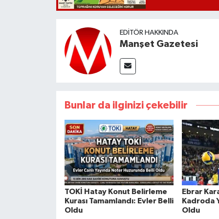
EDITÖR HAKKINDA
Manşet Gazetesi
Bunlar da ilginizi çekebilir
TOKİ Hatay Konut Belirleme
Ebrar Kar
Kurası Tamamlandı: Evler Belli
Kadroda Yo
Oldu
Oldu