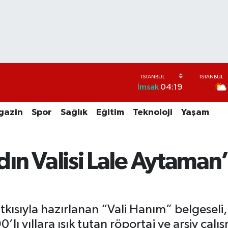
İmsak
04:19
gazin
Spor
Sağlık
Eğitim
Teknoloji
Yaşam
adın Valisi Lale Aytaman
ısıyla hazırlanan “Vali Hanım” belgeseli, Tü
 yıllara ışık tutan röportaj ve arşiv çalış