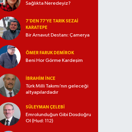
Sağlıkta Neredeyiz?
7'DEN 77'YE TARIK SEZAI
KARATEPE
Bir Arnavut Destanı: Çamerya
ÖMER FARUK DEMIROK
Beni Hor Görme Kardeşim
İBRAHIM İNCE
Türk Milli Takımı’nın geleceği
altyapılardadır
SÜLEYMAN ÇELEBI
Emrolunduğun Gibi Dosdoğru
Ol (Hud: 112)