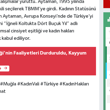
çalışmalar yürüttü. Aytaman, 1995 yılında
ili seçilerek TBMM’ye girdi. Kadının Statüsünü
n Aytaman, Avrupa Konseyi’nde de Türkiye’yi
ni “İğneli Koltukta Dört Buçuk Yıl” adlı
al cinsiyet eşitliği ve kadın hakları
 kabul ediliyor.
'nin Faaliyetleri Durduruldu, Kayyum
e
#Muğla #KadınVali #Türkiye #KadınHakları
nat