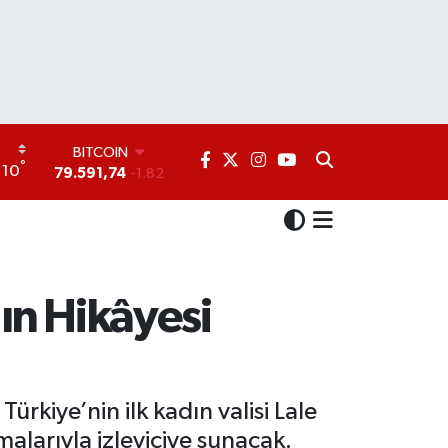
DOLAR
°
10
45,43620
0.02
EURO
53,38690
0.19
STERLİN
61,60380
0.18
G.ALTIN
6862,09000
0.19
’ın Hikâyesi
BİST100
14.598,00
0
BITCOIN
79.591,74
-1.82
rkiye’nin ilk kadın valisi Lale
malarıyla izleyiciye sunacak.