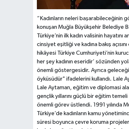
“Kadınların neleri başarabileceğinin gö
konuşan Muğla Büyükşehir Belediye Ba
Türkiye’nin ilk kadın valisinin hayatın
cinsiyet eşitliği ve kadına bakış açısı
hikâyesi Türkiye Cumhuriyeti’nin kur
her şey kadının eseridir’ sözünden yola
önemli göstergesidir. Ayrıca geleceğin
öyküsüdür" ifadelerini kullandı. Lale Ay
Lale Aytaman, eğitim ve diplomasi alan
gençlik yıllarını güçlü bir eğitim teme
önemli görev üstlendi. 1991 yılında M
Türkiye’de kadınların kamu yönetimind
süresi boyunca çevre koruma projeleri