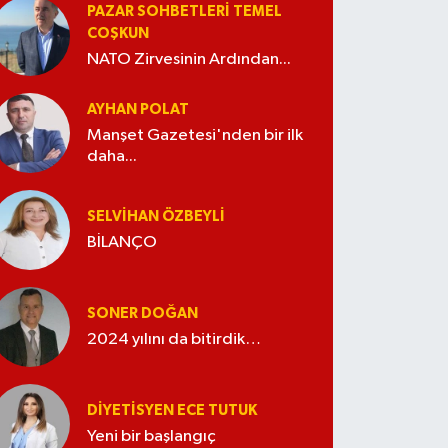
PAZAR SOHBETLERI TEMEL
COŞKUN
NATO Zirvesinin Ardından...
AYHAN POLAT
Manşet Gazetesi'nden bir ilk
daha...
SELVIHAN ÖZBEYLI
BİLANÇO
SONER DOĞAN
2024 yılını da bitirdik…
DIYETISYEN ECE TUTUK
Yeni bir başlangıç