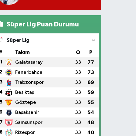
Süper Lig Puan Durumu
Süper Lig
#
Takım
O
P
1
Galatasaray
33
77
2
Fenerbahçe
33
73
3
Trabzonspor
33
69
4
Beşiktaş
33
59
5
Göztepe
33
55
6
Başakşehir
33
54
7
Samsunspor
33
48
8
Rizespor
33
40