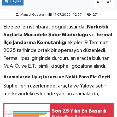
Paylaş
-
+
A
A
Manşet Gazetesi
11.07.2025 - 12:57
27
Elde edilen istihbarat doğrultusunda,
Narkotik
Suçlarla Mücadele Şube Müdürlüğü
ve
Termal
İlçe Jandarma Komutanlığı
ekipleri 9 Temmuz
2025 tarihinde ortak bir operasyon düzenledi.
Termal ilçesi girişinde durdurulan araçta bulunan
M.A.Ö. ve E.T. isimli iki şüpheli gözaltına alındı.
Aramalarda Uyuşturucu ve Nakit Para Ele Geçti
Şüphelilerin üzerlerinde, araçta ve Yalova şehir
merkezindeki evlerinde yapılan aramalarda;
Son 25 Yılın En Başarılı