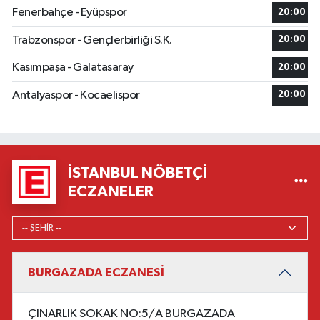
Fenerbahçe - Eyüpspor
20:00
Trabzonspor - Gençlerbirliği S.K.
20:00
Kasımpaşa - Galatasaray
20:00
Antalyaspor - Kocaelispor
20:00
İSTANBUL NÖBETÇI
ECZANELER
BURGAZADA ECZANESİ
ÇINARLIK SOKAK NO:5/A BURGAZADA