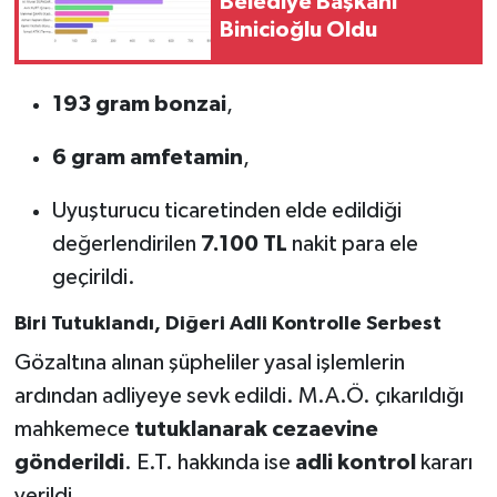
Belediye Başkanı
Binicioğlu Oldu
193 gram bonzai
,
6 gram amfetamin
,
Uyuşturucu ticaretinden elde edildiği
değerlendirilen
7.100 TL
nakit para ele
geçirildi.
Biri Tutuklandı, Diğeri Adli Kontrolle Serbest
Gözaltına alınan şüpheliler yasal işlemlerin
ardından adliyeye sevk edildi. M.A.Ö. çıkarıldığı
mahkemece
tutuklanarak cezaevine
gönderildi
. E.T. hakkında ise
adli kontrol
kararı
verildi.