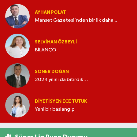
AYHAN POLAT
Manşet Gazetesi'nden bir ilk daha...
SELVIHAN ÖZBEYLI
BİLANÇO
SONER DOĞAN
2024 yılını da bitirdik…
DIYETISYEN ECE TUTUK
Yeni bir başlangıç