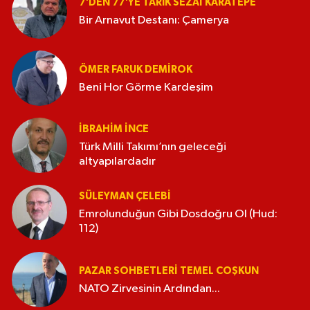
7'DEN 77'YE TARIK SEZAI KARATEPE
Bir Arnavut Destanı: Çamerya
ÖMER FARUK DEMIROK
Beni Hor Görme Kardeşim
İBRAHIM İNCE
Türk Milli Takımı’nın geleceği
altyapılardadır
SÜLEYMAN ÇELEBI
Emrolunduğun Gibi Dosdoğru Ol (Hud:
112)
PAZAR SOHBETLERI TEMEL COŞKUN
NATO Zirvesinin Ardından...