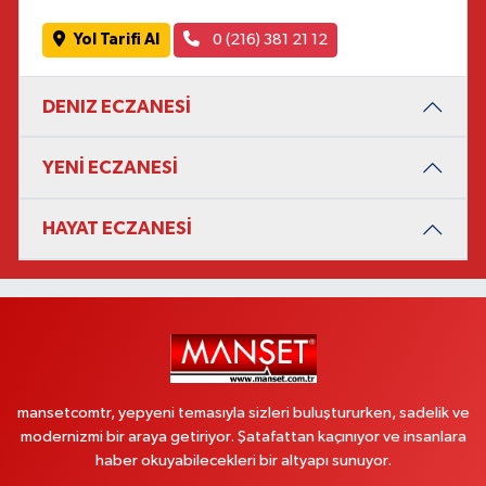
Yol Tarifi Al
0 (216) 381 21 12
DENIZ ECZANESİ
YENİ ECZANESİ
HAYAT ECZANESİ
mansetcomtr, yepyeni temasıyla sizleri buluştururken, sadelik ve
modernizmi bir araya getiriyor. Şatafattan kaçınıyor ve insanlara
haber okuyabilecekleri bir altyapı sunuyor.