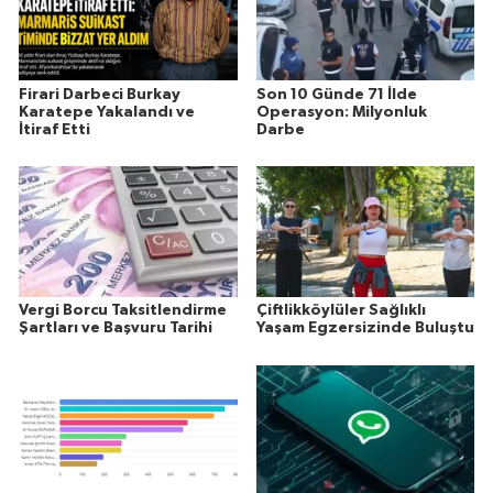
Firari Darbeci Burkay
Son 10 Günde 71 İlde
Karatepe Yakalandı ve
Operasyon: Milyonluk
İtiraf Etti
Darbe
Vergi Borcu Taksitlendirme
Çiftlikköylüler Sağlıklı
Şartları ve Başvuru Tarihi
Yaşam Egzersizinde Buluştu