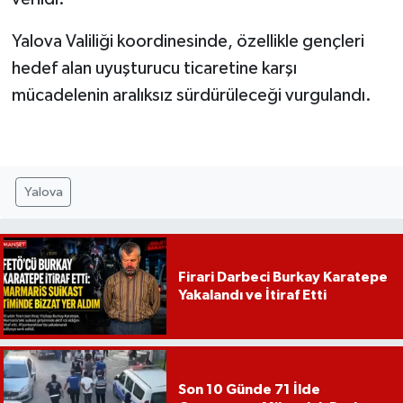
Yalova Valiliği koordinesinde, özellikle gençleri
hedef alan uyuşturucu ticaretine karşı
mücadelenin aralıksız sürdürüleceği vurgulandı.
Yalova
Firari Darbeci Burkay Karatepe
Yakalandı ve İtiraf Etti
Son 10 Günde 71 İlde