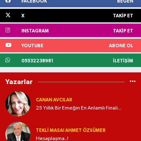
FACEBOOK
BEĞEN
X
TAKIP ET
INSTAGRAM
TAKIP ET
YOUTUBE
ABONE OL
05532238981
İLETIŞIM
Yazarlar
CANAN AVCILAR
25 Yıllık Bir Emeğin En Anlamlı Finali...
TEKLI MASA! AHMET ÖZSÜMER
Hesaplaşma..!