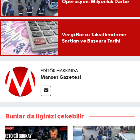
Operasyon: Milyonluk Darbe
Vergi Borcu Taksitlendirme
Şartları ve Başvuru Tarihi
EDITÖR HAKKINDA
Manşet Gazetesi
Bunlar da ilginizi çekebilir