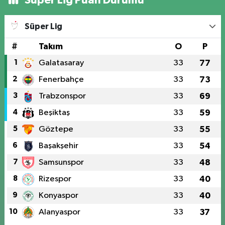
Süper Lig Puan Durumu
Süper Lig
#
Takım
O
P
1
Galatasaray
33
77
2
Fenerbahçe
33
73
3
Trabzonspor
33
69
4
Beşiktaş
33
59
5
Göztepe
33
55
6
Başakşehir
33
54
7
Samsunspor
33
48
8
Rizespor
33
40
9
Konyaspor
33
40
10
Alanyaspor
33
37