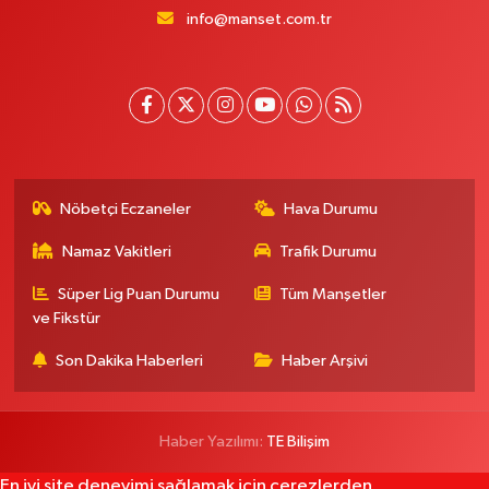
info@manset.com.tr
Nöbetçi Eczaneler
Hava Durumu
Namaz Vakitleri
Trafik Durumu
Süper Lig Puan Durumu
Tüm Manşetler
ve Fikstür
Son Dakika Haberleri
Haber Arşivi
Haber Yazılımı:
TE Bilişim
En iyi site deneyimi sağlamak için çerezlerden