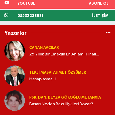
YOUTUBE
ABONE OL
05532238981
İLETIŞIM
Yazarlar
CANAN AVCILAR
25 Yıllık Bir Emeğin En Anlamlı Finali...
TEKLI MASA! AHMET ÖZSÜMER
Hesaplaşma..!
PSK. DAN. BEYZA GÖKOĞLU METAN0IA
Başarı Neden Bazı İlişkileri Bozar?