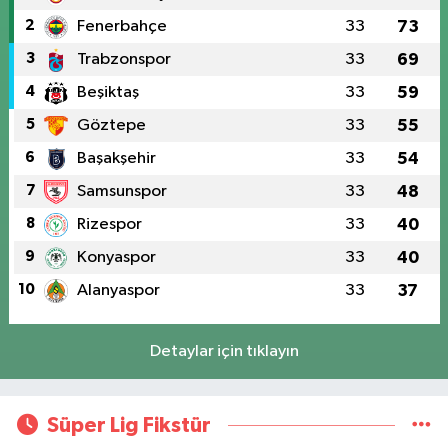
2
Fenerbahçe
33
73
3
Trabzonspor
33
69
4
Beşiktaş
33
59
5
Göztepe
33
55
6
Başakşehir
33
54
7
Samsunspor
33
48
8
Rizespor
33
40
9
Konyaspor
33
40
10
Alanyaspor
33
37
Detaylar için tıklayın
Süper Lig Fikstür