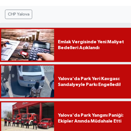
CHP Yalova
Emlak Vergisinde Yeni Maliyet
Bedelleri Açıklandı
Yalova'da Park Yeri Kavgası:
Sandalyeyle Parkı Engelledi!
Yalova'da Park Yangını Paniği:
Ekipler Anında Müdahale Etti