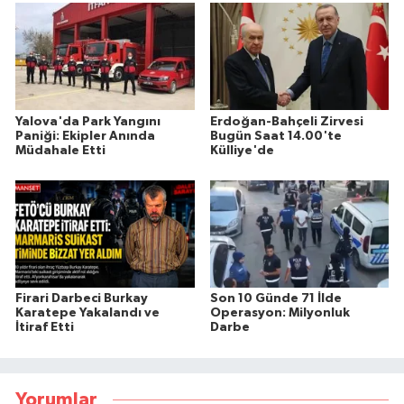
Yalova'da Park Yangını
Erdoğan-Bahçeli Zirvesi
Paniği: Ekipler Anında
Bugün Saat 14.00'te
Müdahale Etti
Külliye'de
Firari Darbeci Burkay
Son 10 Günde 71 İlde
Karatepe Yakalandı ve
Operasyon: Milyonluk
İtiraf Etti
Darbe
Yorumlar