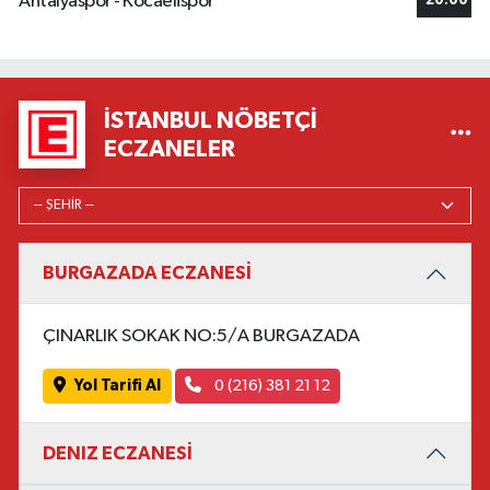
Antalyaspor - Kocaelispor
20:00
İSTANBUL NÖBETÇI
ECZANELER
BURGAZADA ECZANESİ
ÇINARLIK SOKAK NO:5/A BURGAZADA
Yol Tarifi Al
0 (216) 381 21 12
DENIZ ECZANESİ