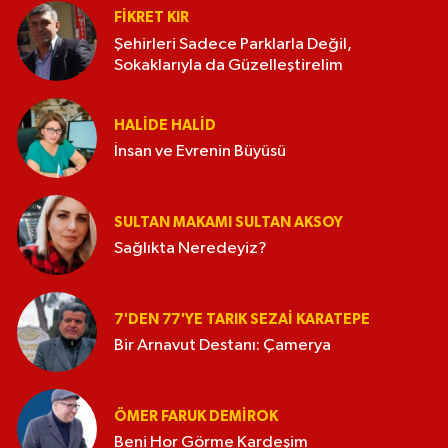
FIKRET KIR
Şehirleri Sadece Parklarla Değil,
Sokaklarıyla da Güzelleştirelim
HALIDE HALID
İnsan ve Evrenin Büyüsü
SULTAN MAKAMI SULTAN AKSOY
Sağlıkta Neredeyiz?
7'DEN 77'YE TARIK SEZAI KARATEPE
Bir Arnavut Destanı: Çamerya
ÖMER FARUK DEMIROK
Beni Hor Görme Kardeşim