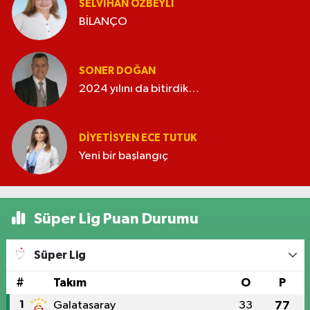
SELVIHAN ÖZBEYLI
BİLANÇO
SONER DOĞAN
2024 yılını da bitirdik…
DIYETISYEN ECE TUTUK
Yeni bir başlangıç
Süper Lig Puan Durumu
Süper Lig
#
Takım
O
P
1
Galatasaray
33
77