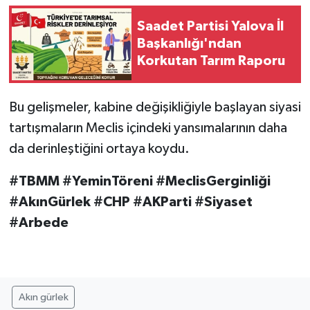
Saadet Partisi Yalova İl
Başkanlığı'ndan
Korkutan Tarım Raporu
Bu gelişmeler, kabine değişikliğiyle başlayan siyasi
tartışmaların Meclis içindeki yansımalarının daha
da derinleştiğini ortaya koydu.
#TBMM #YeminTöreni #MeclisGerginliği
#AkınGürlek #CHP #AKParti #Siyaset
#Arbede
Akın gürlek