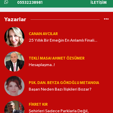
05532238981
İLETIŞIM
Yazarlar
CANAN AVCILAR
25 Yıllık Bir Emeğin En Anlamlı Finali...
TEKLI MASA! AHMET ÖZSÜMER
Hesaplaşma..!
PSK. DAN. BEYZA GÖKOĞLU METAN0IA
Başarı Neden Bazı İlişkileri Bozar?
FIKRET KIR
Şehirleri Sadece Parklarla Değil,