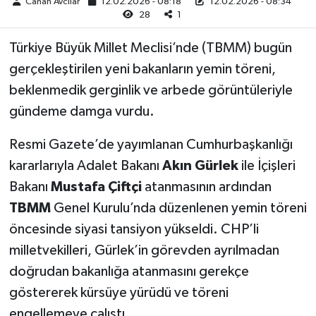
Canan Avcılar
12.02.2026 - 08:18
12.02.2026 - 08:34
28
1
Türkiye Büyük Millet Meclisi’nde (TBMM) bugün
gerçekleştirilen yeni bakanların yemin töreni,
beklenmedik gerginlik ve arbede görüntüleriyle
gündeme damga vurdu.
Resmi Gazete’de yayımlanan Cumhurbaşkanlığı
kararlarıyla Adalet Bakanı
Akın Gürlek
ile İçişleri
Bakanı
Mustafa Çiftçi
atanmasının ardından
TBMM
Genel Kurulu’nda düzenlenen yemin töreni
öncesinde siyasi tansiyon yükseldi. CHP’li
milletvekilleri, Gürlek’in görevden ayrılmadan
doğrudan bakanlığa atanmasını gerekçe
göstererek kürsüye yürüdü ve töreni
engellemeye çalıştı.