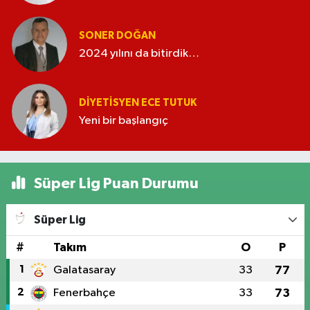
SONER DOĞAN
2024 yılını da bitirdik…
DIYETISYEN ECE TUTUK
Yeni bir başlangıç
Süper Lig Puan Durumu
Süper Lig
#
Takım
O
P
1
Galatasaray
33
77
2
Fenerbahçe
33
73