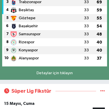
3
Trabzonspor
33
69
4
Beşiktaş
33
59
5
Göztepe
33
55
6
Başakşehir
33
54
7
Samsunspor
33
48
8
Rizespor
33
40
9
Konyaspor
33
40
10
Alanyaspor
33
37
Detaylar için tıklayın
Süper Lig Fikstür
15 Mayıs, Cuma