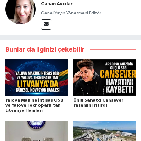
Canan Avcılar
Genel Yayın Yönetmeni Editör
Bunlar da ilginizi çekebilir
Yalova Makine İhtisas OSB
Ünlü Sanatçı Cansever
ve Yalova Teknopark'tan
Yaşamını Yitirdi
Litvanya Hamlesi