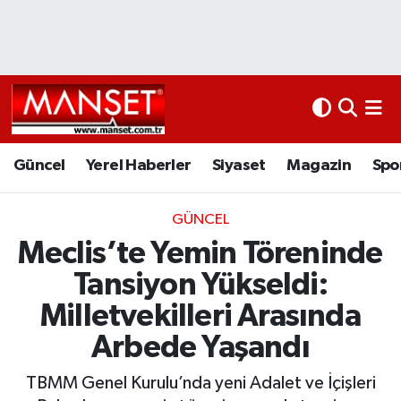
Ekonomi
Güncel
Nöbetçi Eczaneler
Kültür Sanat
Yerel Haberler
Hava Durumu
Magazin
Siyaset
Namaz Vakitleri
Güncel
Yerel Haberler
Siyaset
Magazin
Spo
Sağlık
Magazin
Trafik Durumu
GÜNCEL
Meclis’te Yemin Töreninde
Spor
Spor
Süper Lig Puan Durumu ve Fikstür
Tansiyon Yükseldi:
İletişim
Sağlık
Tüm Manşetler
Milletvekilleri Arasında
Arbede Yaşandı
Künye
Eğitim
Son Dakika Haberleri
TBMM Genel Kurulu’nda yeni Adalet ve İçişleri
www.manset.com.tr
Teknoloji
Haber Arşivi