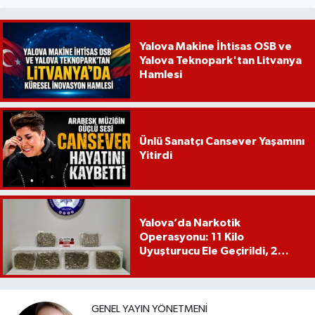
Yalova Makine İhtisas OSB ve
Yalova Teknopark'tan Litvanya
Hamlesi
Ünlü Sanatçı Cansever Yaşamını
Yitirdi
Yalova’da Narkotik
Operasyonu: 11 Kilo
Uyuşturucu Ele Geçirildi, 2
Şüpheli Tutuklandı
GENEL YAYIN YÖNETMENI