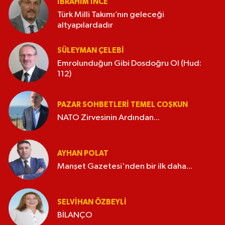
İBRAHIM İNCE
Türk Milli Takımı’nın geleceği
altyapılardadır
SÜLEYMAN ÇELEBI
Emrolunduğun Gibi Dosdoğru Ol (Hud:
112)
PAZAR SOHBETLERI TEMEL COŞKUN
NATO Zirvesinin Ardından...
AYHAN POLAT
Manşet Gazetesi'nden bir ilk daha...
SELVIHAN ÖZBEYLI
BİLANÇO