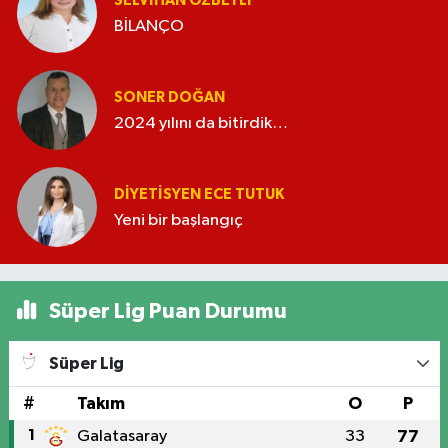
SELVIHAN ÖZBEYLI
BİLANÇO
SONER DOĞAN
2024 yılını da bitirdik…
DIYETISYEN ECE TUTUK
Yeni bir başlangıç
Süper Lig Puan Durumu
Süper Lig
#
Takım
O
P
1
Galatasaray
33
77