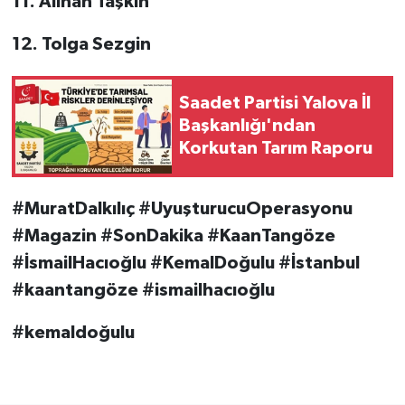
11. Alihan Taşkın
12. Tolga Sezgin
Saadet Partisi Yalova İl
Başkanlığı'ndan
Korkutan Tarım Raporu
#MuratDalkılıç #UyuşturucuOperasyonu
#Magazin #SonDakika #KaanTangöze
#İsmailHacıoğlu #KemalDoğulu #İstanbul
#kaantangöze #ismailhacıoğlu
#kemaldoğulu