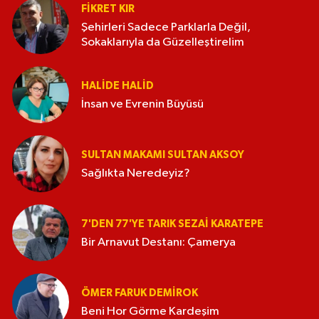
FIKRET KIR
Şehirleri Sadece Parklarla Değil,
Sokaklarıyla da Güzelleştirelim
HALIDE HALID
İnsan ve Evrenin Büyüsü
SULTAN MAKAMI SULTAN AKSOY
Sağlıkta Neredeyiz?
7'DEN 77'YE TARIK SEZAI KARATEPE
Bir Arnavut Destanı: Çamerya
ÖMER FARUK DEMIROK
Beni Hor Görme Kardeşim