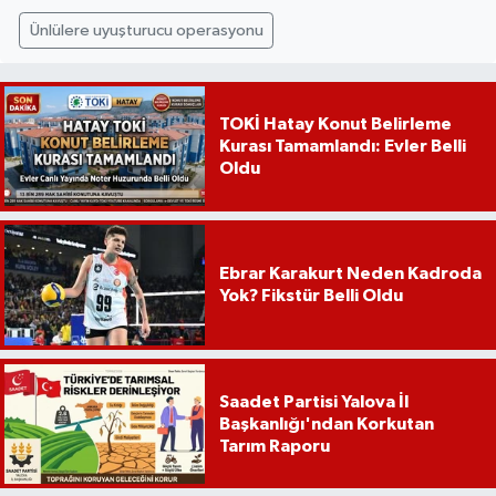
Ünlülere uyuşturucu operasyonu
TOKİ Hatay Konut Belirleme
Kurası Tamamlandı: Evler Belli
Oldu
Ebrar Karakurt Neden Kadroda
Yok? Fikstür Belli Oldu
Saadet Partisi Yalova İl
Başkanlığı'ndan Korkutan
Tarım Raporu