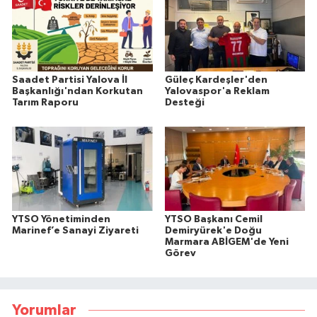
Saadet Partisi Yalova İl
Güleç Kardeşler'den
Başkanlığı'ndan Korkutan
Yalovaspor'a Reklam
Tarım Raporu
Desteği
YTSO Yönetiminden
YTSO Başkanı Cemil
Marinef’e Sanayi Ziyareti
Demiryürek'e Doğu
Marmara ABİGEM'de Yeni
Görev
Yorumlar