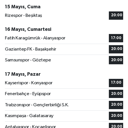
15 Mayıs, Cuma
Rizespor - Beşiktaş
20:00
16 Mayıs, Cumartesi
Fatih Karagümrük - Alanyaspor
17:00
Gaziantep FK - Başakşehir
20:00
Samsunspor - Göztepe
20:00
17 Mayıs, Pazar
Kayserispor - Konyaspor
17:00
Fenerbahçe - Eyüpspor
20:00
Trabzonspor - Gençlerbirliği S.K.
20:00
Kasımpaşa - Galatasaray
20:00
Antalyaspor - Kocaelispor
20:00