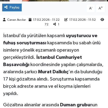
Paylaş
-
+
A
A
Canan Avcılar
17.02.2026 - 11:22
17.02.2026 - 11:52
72
1
İstanbul’da yürütülen kapsamlı
uyuşturucu ve
fuhuş soruşturması
kapsamında bu sabah ünlü
isimlere yönelik eşzamanlı operasyon
gerçekleştirildi.
İstanbul Cumhuriyet
Başsavcılığı
koordinesinde yapılan çalışmalarda,
aralarında şarkıcı
Murat Dalkılıç
’ın da bulunduğu
17 kişi gözaltına alındı. Soruşturma kapsamında
birçok adreste arama ve el koyma işlemleri
yapıldı.
Gözaltına alınanlar arasında
Duman grubu
nun