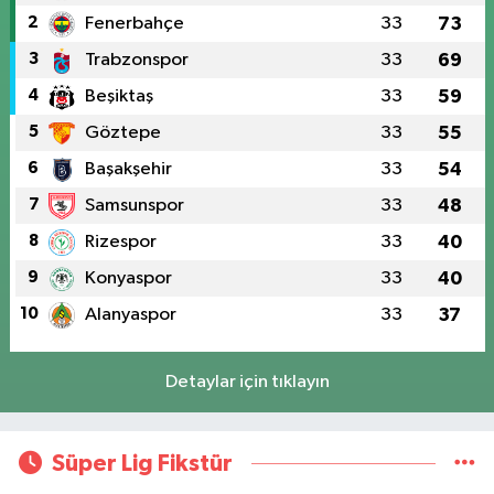
2
Fenerbahçe
33
73
3
Trabzonspor
33
69
4
Beşiktaş
33
59
5
Göztepe
33
55
6
Başakşehir
33
54
7
Samsunspor
33
48
8
Rizespor
33
40
9
Konyaspor
33
40
10
Alanyaspor
33
37
Detaylar için tıklayın
Süper Lig Fikstür