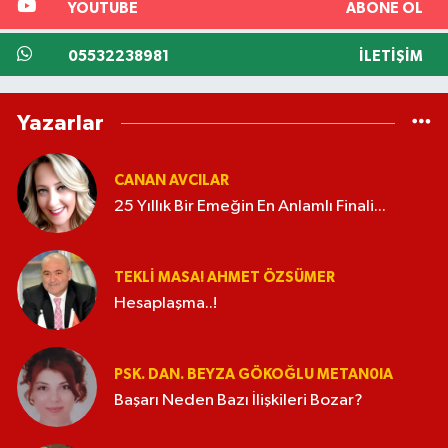
YOUTUBE
ABONE OL
05532238981
İLETIŞIM
Yazarlar
CANAN AVCILAR
25 Yıllık Bir Emeğin En Anlamlı Finali...
TEKLI MASA! AHMET ÖZSÜMER
Hesaplaşma..!
PSK. DAN. BEYZA GÖKOĞLU METAN0IA
Başarı Neden Bazı İlişkileri Bozar?