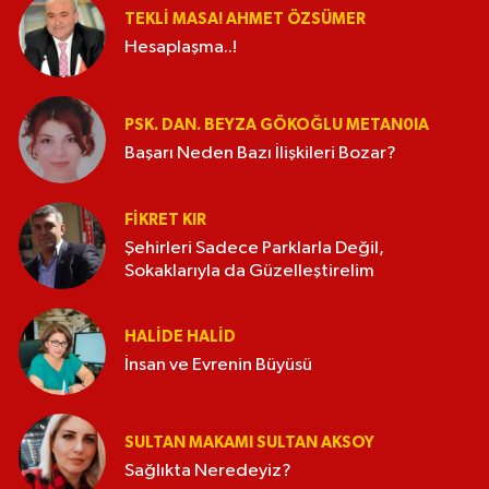
TEKLI MASA! AHMET ÖZSÜMER
Hesaplaşma..!
PSK. DAN. BEYZA GÖKOĞLU METAN0IA
Başarı Neden Bazı İlişkileri Bozar?
FIKRET KIR
Şehirleri Sadece Parklarla Değil,
Sokaklarıyla da Güzelleştirelim
HALIDE HALID
İnsan ve Evrenin Büyüsü
SULTAN MAKAMI SULTAN AKSOY
Sağlıkta Neredeyiz?