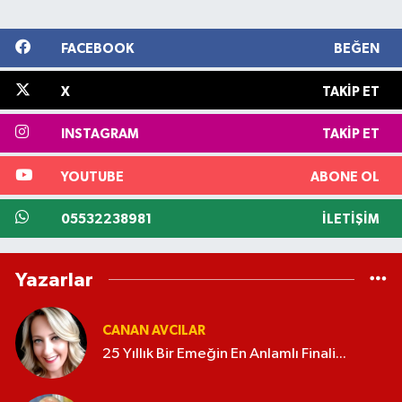
FACEBOOK
BEĞEN
X
TAKIP ET
INSTAGRAM
TAKIP ET
YOUTUBE
ABONE OL
05532238981
İLETIŞIM
Yazarlar
CANAN AVCILAR
25 Yıllık Bir Emeğin En Anlamlı Finali...