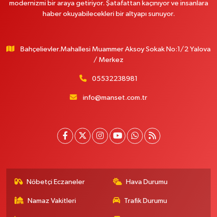
modernizmi bir araya getiriyor. Şatafattan kaçınıyor ve insanlara
haber okuyabilecekleri bir altyapı sunuyor.
Bahçelievler.Mahallesi Muammer Aksoy Sokak No:1/2 Yalova
/ Merkez
05532238981
info@manset.com.tr
Nöbetçi Eczaneler
Hava Durumu
Namaz Vakitleri
Trafik Durumu