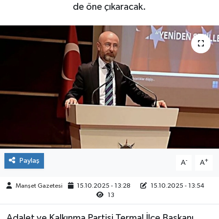
de öne çıkaracak.
Yaşam
Paylaş
-
+
A
A
Manşet Gazetesi
15.10.2025 - 13:28
15.10.2025 - 13:54
13
Adalet ve Kalkınma Partisi Termal İlçe Başkanı