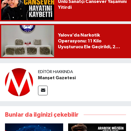
Ünlü Sanatçı Cansever Yaşamını
Yitirdi
Yalova’da Narkotik
Operasyonu: 11 Kilo
Uyuşturucu Ele Geçirildi, 2
Şüpheli Tutuklandı
EDITÖR HAKKINDA
Manşet Gazetesi
Bunlar da ilginizi çekebilir