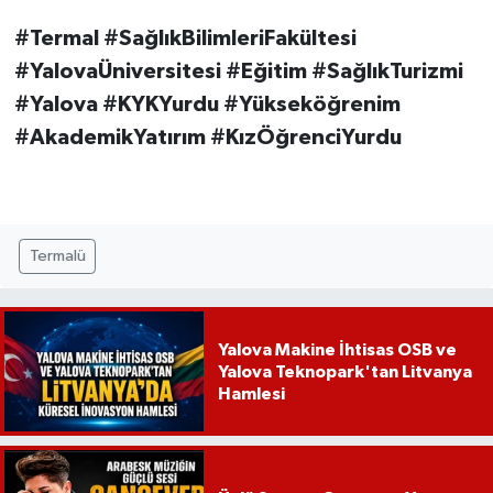
#Termal #SağlıkBilimleriFakültesi
#YalovaÜniversitesi #Eğitim #SağlıkTurizmi
#Yalova #KYKYurdu #Yükseköğrenim
#AkademikYatırım #KızÖğrenciYurdu
Termalü
Yalova Makine İhtisas OSB ve
Yalova Teknopark'tan Litvanya
Hamlesi