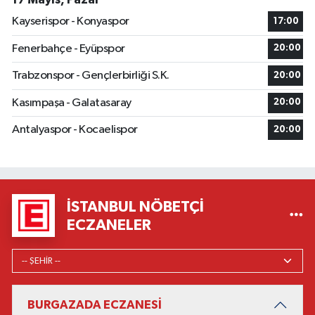
Kayserispor - Konyaspor
17:00
Fenerbahçe - Eyüpspor
20:00
Trabzonspor - Gençlerbirliği S.K.
20:00
Kasımpaşa - Galatasaray
20:00
Antalyaspor - Kocaelispor
20:00
İSTANBUL NÖBETÇI
ECZANELER
BURGAZADA ECZANESİ