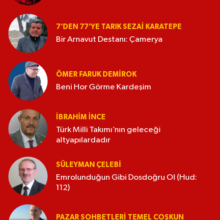
7'DEN 77'YE TARIK SEZAI KARATEPE
Bir Arnavut Destanı: Çamerya
ÖMER FARUK DEMIROK
Beni Hor Görme Kardeşim
İBRAHIM İNCE
Türk Milli Takımı’nın geleceği
altyapılardadır
SÜLEYMAN ÇELEBI
Emrolunduğun Gibi Dosdoğru Ol (Hud:
112)
PAZAR SOHBETLERI TEMEL COŞKUN