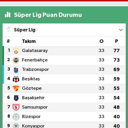
Süper Lig Puan Durumu
Süper Lig
#
Takım
O
P
1
Galatasaray
33
77
2
Fenerbahçe
33
73
3
Trabzonspor
33
69
4
Beşiktaş
33
59
5
Göztepe
33
55
6
Başakşehir
33
54
7
Samsunspor
33
48
8
Rizespor
33
40
9
Konyaspor
33
40