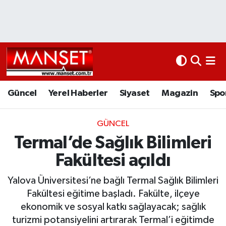
Ekonomi
Güncel
Nöbetçi Eczaneler
Kültür Sanat
Yerel Haberler
Hava Durumu
Magazin
Siyaset
Namaz Vakitleri
Güncel
Yerel Haberler
Siyaset
Magazin
Spo
Sağlık
Magazin
Trafik Durumu
GÜNCEL
Termal’de Sağlık Bilimleri
Spor
Spor
Süper Lig Puan Durumu ve Fikstür
Fakültesi açıldı
İletişim
Sağlık
Tüm Manşetler
Yalova Üniversitesi’ne bağlı Termal Sağlık Bilimleri
Künye
Eğitim
Son Dakika Haberleri
Fakültesi eğitime başladı. Fakülte, ilçeye
ekonomik ve sosyal katkı sağlayacak; sağlık
www.manset.com.tr
Teknoloji
Haber Arşivi
turizmi potansiyelini artırarak Termal’i eğitimde