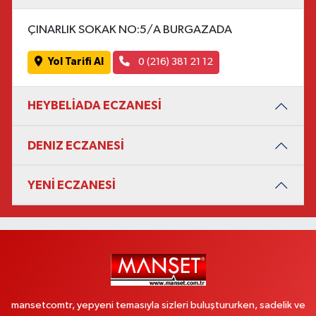
ÇINARLIK SOKAK NO:5/A BURGAZADA
Yol Tarifi Al
0 (216) 381 21 12
HEYBELİADA ECZANESİ
DENIZ ECZANESİ
YENİ ECZANESİ
mansetcomtr, yepyeni temasıyla sizleri buluştururken, sadelik ve