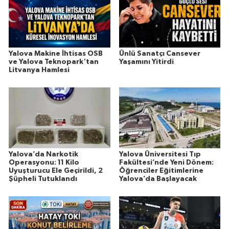
Yalova Makine İhtisas OSB
Ünlü Sanatçı Cansever
ve Yalova Teknopark'tan
Yaşamını Yitirdi
Litvanya Hamlesi
Yalova’da Narkotik
Yalova Üniversitesi Tıp
Operasyonu: 11 Kilo
Fakültesi’nde Yeni Dönem:
Uyuşturucu Ele Geçirildi, 2
Öğrenciler Eğitimlerine
Şüpheli Tutuklandı
Yalova’da Başlayacak