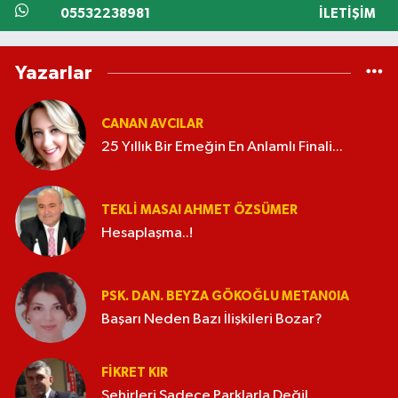
05532238981
İLETIŞIM
Yazarlar
CANAN AVCILAR
25 Yıllık Bir Emeğin En Anlamlı Finali...
TEKLI MASA! AHMET ÖZSÜMER
Hesaplaşma..!
PSK. DAN. BEYZA GÖKOĞLU METAN0IA
Başarı Neden Bazı İlişkileri Bozar?
FIKRET KIR
Şehirleri Sadece Parklarla Değil,