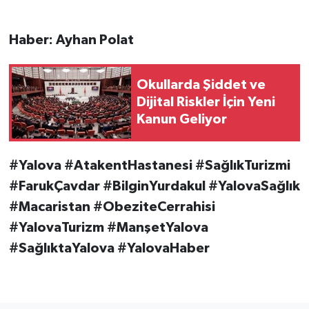
Haber: Ayhan Polat
Okullarda Şiddet ve
Dijital Riskler İçin Yeni
Kanun Geliyor
#Yalova #AtakentHastanesi #SağlıkTurizmi
#FarukÇavdar #BilginYurdakul #YalovaSağlık
#Macaristan #ObeziteCerrahisi
#YalovaTurizm #ManşetYalova
#SağlıktaYalova #YalovaHaber