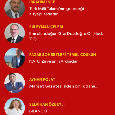
İBRAHIM İNCE
Türk Milli Takımı’nın geleceği
altyapılardadır
SÜLEYMAN ÇELEBI
Emrolunduğun Gibi Dosdoğru Ol (Hud:
112)
PAZAR SOHBETLERI TEMEL COŞKUN
NATO Zirvesinin Ardından...
AYHAN POLAT
Manşet Gazetesi'nden bir ilk daha...
SELVIHAN ÖZBEYLI
BİLANÇO