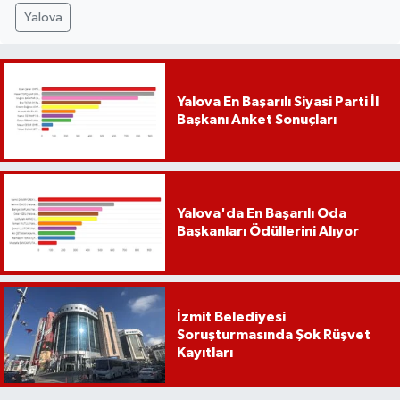
Yalova
Yalova En Başarılı Siyasi Parti İl
Başkanı Anket Sonuçları
Yalova'da En Başarılı Oda
Başkanları Ödüllerini Alıyor
İzmit Belediyesi
Soruşturmasında Şok Rüşvet
Kayıtları