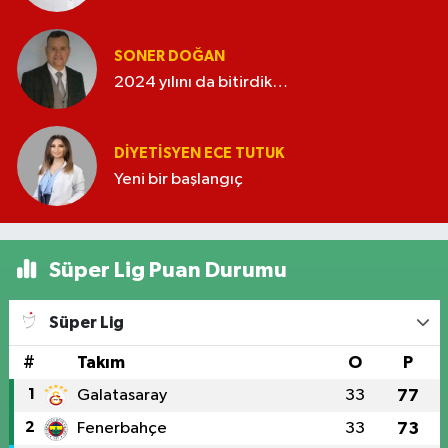
SONER DOĞAN
2024 yılını da bitirdik…
DIYETISYEN ECE TUTUK
Yeni bir başlangıç
Süper Lig Puan Durumu
Süper Lig
#
Takım
O
P
1
Galatasaray
33
77
2
Fenerbahçe
33
73