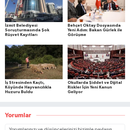
İzmit Belediyesi
Behçet Oktay Dosyasında
Soruşturmasında Şok
Yeni Adım: Bakan Gürlek ile
Rüşvet Kayıtları
Görüşme
İş Stresinden Kaçtı,
Okullarda Şiddet ve Dijital
Köyünde Hayvancılıkla
Riskler İçin Yeni Kanun
Huzuru Buldu
Geliyor
Yorumlar