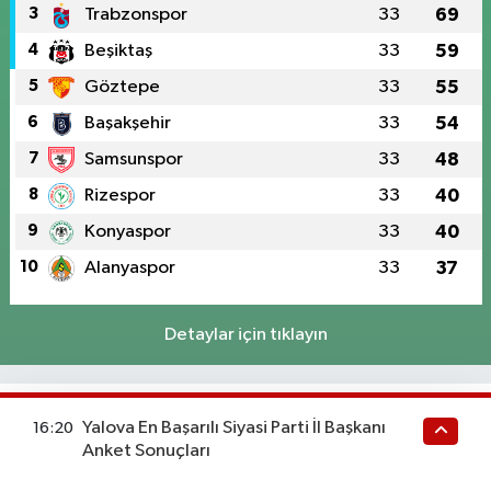
3
Trabzonspor
33
69
4
Beşiktaş
33
59
5
Göztepe
33
55
6
Başakşehir
33
54
7
Samsunspor
33
48
8
Rizespor
33
40
9
Konyaspor
33
40
10
Alanyaspor
33
37
Detaylar için tıklayın
Süper Lig Fikstür
Yalova En Başarılı Siyasi Parti İl Başkanı
16:20
Anket Sonuçları
15 Mayıs, Cuma