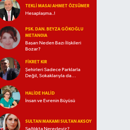
TEKLI MASA! AHMET ÖZSÜMER
Hesaplaşma..!
PSK. DAN. BEYZA GÖKOĞLU
METAN0IA
Başarı Neden Bazı İlişkileri
Bozar?
FIKRET KIR
Şehirleri Sadece Parklarla
Değil, Sokaklarıyla da
Güzelleştirelim
HALIDE HALID
İnsan ve Evrenin Büyüsü
SULTAN MAKAMI SULTAN AKSOY
Sağlıkta Neredeyiz?