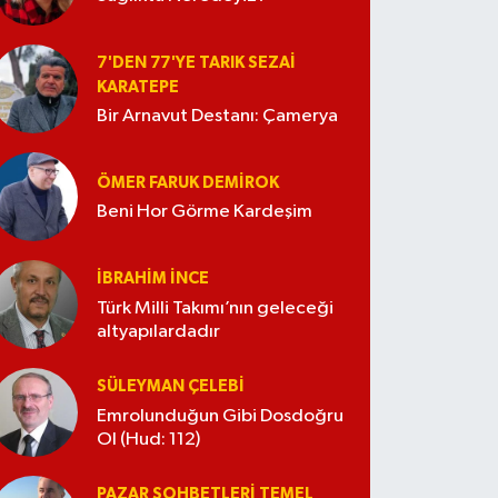
7'DEN 77'YE TARIK SEZAI
KARATEPE
Bir Arnavut Destanı: Çamerya
ÖMER FARUK DEMIROK
Beni Hor Görme Kardeşim
İBRAHIM İNCE
Türk Milli Takımı’nın geleceği
altyapılardadır
SÜLEYMAN ÇELEBI
Emrolunduğun Gibi Dosdoğru
Ol (Hud: 112)
PAZAR SOHBETLERI TEMEL