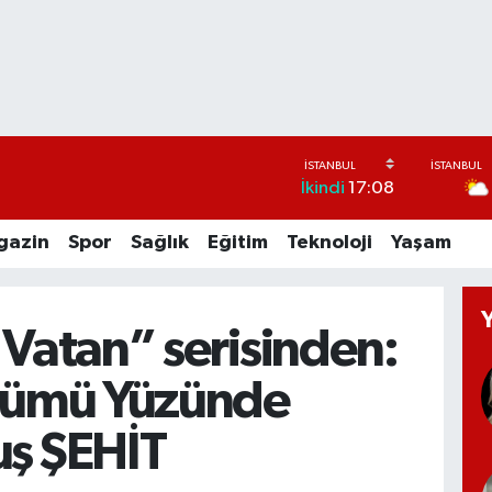
İkindi
17:08
gazin
Spor
Sağlık
Eğitim
Teknoloji
Yaşam
Vatan” serisinden:
sümü Yüzünde
ş ŞEHİT