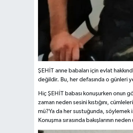
ŞEHİT anne babaları için evlat hakkı
değildir. Bu, her defasında o günleri 
Hiç ŞEHİT babası konuşurken onun göz
zaman neden sesini kıstığını, cümlele
mü?Ya da her sustuğunda, söylemek ist
Konuşma sırasında bakışlarının neden u