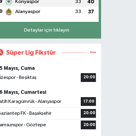
9
Konyaspor
33
40
0
Alanyaspor
33
37
Detaylar için tıklayın
Süper Lig Fikstür
5 Mayıs, Cuma
izespor - Beşiktaş
20:00
6 Mayıs, Cumartesi
atih Karagümrük - Alanyaspor
17:00
aziantep FK - Başakşehir
20:00
amsunspor - Göztepe
20:00