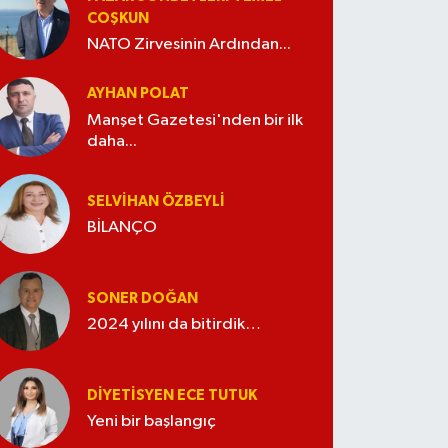
COŞKUN
NATO Zirvesinin Ardından...
AYHAN POLAT
Manşet Gazetesi'nden bir ilk
daha...
SELVIHAN ÖZBEYLI
BİLANÇO
SONER DOĞAN
2024 yılını da bitirdik…
DIYETISYEN ECE TUTUK
Yeni bir başlangıç