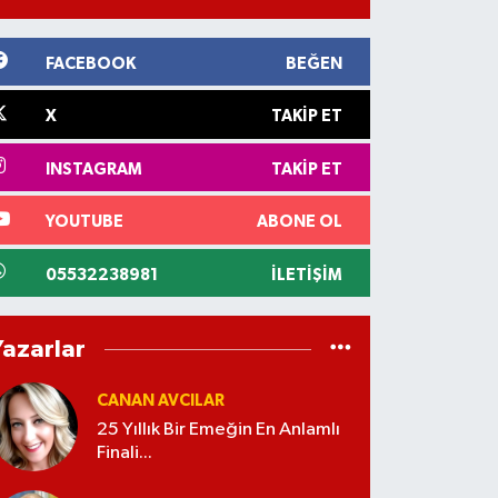
FACEBOOK
BEĞEN
X
TAKIP ET
INSTAGRAM
TAKIP ET
YOUTUBE
ABONE OL
05532238981
İLETIŞIM
Yazarlar
CANAN AVCILAR
25 Yıllık Bir Emeğin En Anlamlı
Finali...