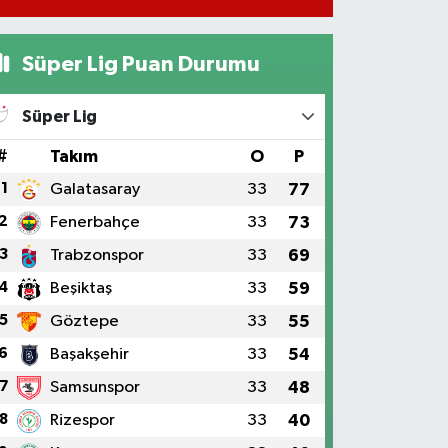
Süper Lig Puan Durumu
Süper Lig
#
Takım
O
P
1
Galatasaray
33
77
2
Fenerbahçe
33
73
3
Trabzonspor
33
69
4
Beşiktaş
33
59
5
Göztepe
33
55
6
Başakşehir
33
54
7
Samsunspor
33
48
8
Rizespor
33
40