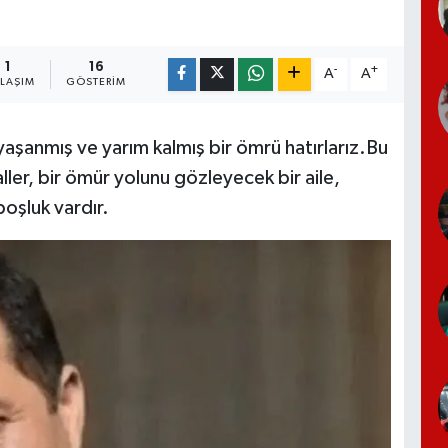
1
16
-
+
A
A
YLAŞIM
GÖSTERIM
 yaşanmış ve yarım kalmış bir ömrü hatırlarız.Bu
er, bir ömür yolunu gözleyecek bir aile,
oşluk vardır.