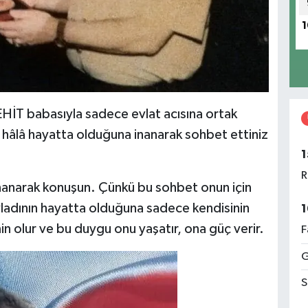
1
 ŞEHİT babasıyla sadece evlat acısına ortak
n hâlâ hayatta olduğuna inanarak sohbet ettiniz
1
R
nanarak konuşun. Çünkü bu sohbet onun için
ladının hayatta olduğuna sadece kendisinin
1
in olur ve bu duygu onu yaşatır, ona güç verir.
F
G
S