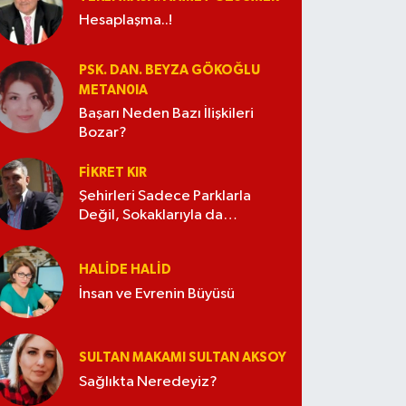
Hesaplaşma..!
PSK. DAN. BEYZA GÖKOĞLU
METAN0IA
Başarı Neden Bazı İlişkileri
Bozar?
FIKRET KIR
Şehirleri Sadece Parklarla
Değil, Sokaklarıyla da
Güzelleştirelim
HALIDE HALID
İnsan ve Evrenin Büyüsü
SULTAN MAKAMI SULTAN AKSOY
Sağlıkta Neredeyiz?