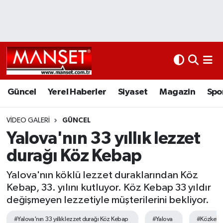
Ekonomi
Güncel
Nöbetçi Eczaneler
Kültür Sanat
Yerel Haberler
Hava Durumu
Magazin
Siyaset
Namaz Vakitleri
Güncel
Yerel Haberler
Siyaset
Magazin
Spo
Sağlık
Magazin
Trafik Durumu
VIDEO GALERI
GÜNCEL
Yalova'nın 33 yıllık lezzet
Spor
Spor
Süper Lig Puan Durumu ve Fikstür
durağı Köz Kebap
İletişim
Sağlık
Tüm Manşetler
Yalova'nın köklü lezzet duraklarından Köz
Kebap, 33. yılını kutluyor. Köz Kebap 33 yıldır
Künye
Eğitim
Son Dakika Haberleri
değişmeyen lezzetiyle müşterilerini bekliyor.
www.manset.com.tr
Teknoloji
Haber Arşivi
#Yalova'nın 33 yıllık lezzet durağı Köz Kebap
#Yalova
#Közkeb