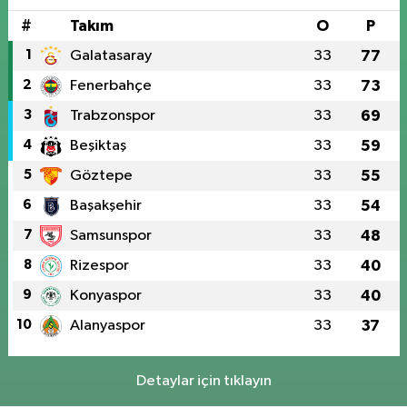
#
Takım
O
P
1
Galatasaray
33
77
2
Fenerbahçe
33
73
3
Trabzonspor
33
69
4
Beşiktaş
33
59
5
Göztepe
33
55
6
Başakşehir
33
54
7
Samsunspor
33
48
8
Rizespor
33
40
9
Konyaspor
33
40
10
Alanyaspor
33
37
Detaylar için tıklayın