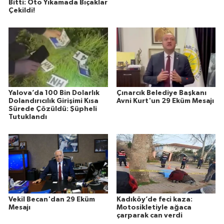
Bitti: Oto Yıkamada Bıçaklar
Çekildi!
Yalova’da 100 Bin Dolarlık
Çınarcık Belediye Başkanı
Dolandırıcılık Girişimi Kısa
Avni Kurt'un 29 Eküm Mesajı
Sürede Çözüldü: Şüpheli
Tutuklandı
Vekil Becan'dan 29 Eküm
Kadıköy’de feci kaza:
Mesajı
Motosikletiyle ağaca
çarparak can verdi