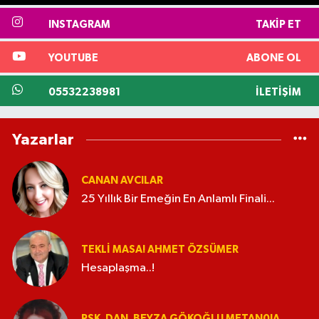
INSTAGRAM
TAKIP ET
YOUTUBE
ABONE OL
05532238981
İLETIŞIM
Yazarlar
CANAN AVCILAR
25 Yıllık Bir Emeğin En Anlamlı Finali...
TEKLI MASA! AHMET ÖZSÜMER
Hesaplaşma..!
PSK. DAN. BEYZA GÖKOĞLU METAN0IA