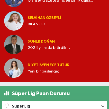
Manşet Gazetesi'nden bir ilk daha...
SELVIHAN ÖZBEYLI
BİLANÇO
SONER DOĞAN
2024 yılını da bitirdik…
DIYETISYEN ECE TUTUK
Yeni bir başlangıç
Süper Lig Puan Durumu
Süper Lig