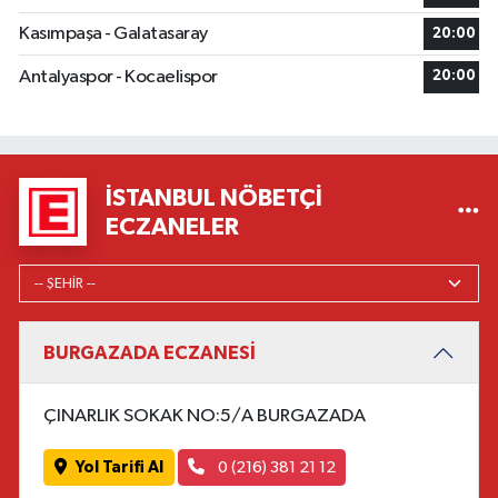
Kasımpaşa - Galatasaray
20:00
Antalyaspor - Kocaelispor
20:00
İSTANBUL NÖBETÇI
ECZANELER
BURGAZADA ECZANESİ
ÇINARLIK SOKAK NO:5/A BURGAZADA
Yol Tarifi Al
0 (216) 381 21 12