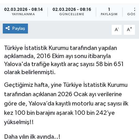
02.03.2026 - 08:14
02.03.2026 - 08:16
1
2
Yaşam
YAYINLANMA
GÜNCELLEME
PAYLAŞIM
GÖST
Paylaş
-
+
A
A
Türkiye İstatistik Kurumu tarafından yapılan
açıklamada, 2016 Ekim ayı sonu itibarıyla
Yalova'da trafiğe kayıtlı araç sayısı 58 bin 651
olarak belirlenmişti.
Geçtiğimiz hafta, yine Türkiye İstatistik Kurumu
tarafından açıklanan 2026 Ocak ayı verilerine
göre de, Yalova’da kayıtlı motorlu araç sayısı ilk
kez 100 bin barajını aşarak 100 bin 242’ye
yükselmiş!!
Daha yılın ilk ayında..!