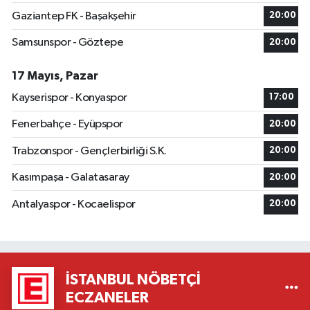
Gaziantep FK - Başakşehir
20:00
Samsunspor - Göztepe
20:00
17 Mayıs, Pazar
Kayserispor - Konyaspor
17:00
Fenerbahçe - Eyüpspor
20:00
Trabzonspor - Gençlerbirliği S.K.
20:00
Kasımpaşa - Galatasaray
20:00
Antalyaspor - Kocaelispor
20:00
İSTANBUL NÖBETÇI
ECZANELER