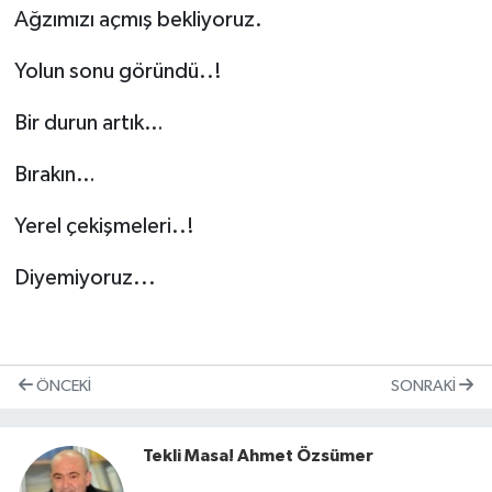
Ağzımızı açmış bekliyoruz.
Yolun sonu göründü..!
Bir durun artık…
Bırakın…
Yerel çekişmeleri..!
Diyemiyoruz...
ÖNCEKI
SONRAKI
Tekli Masa! Ahmet Özsümer