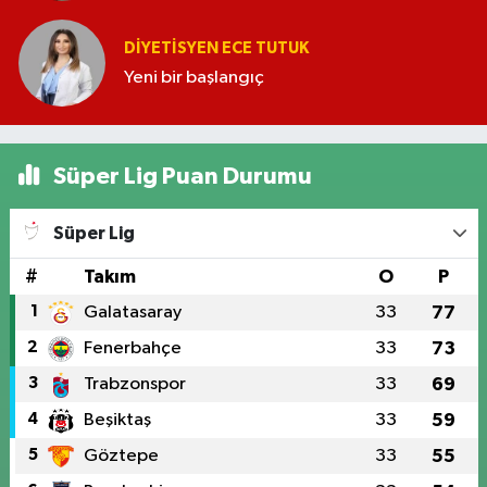
DIYETISYEN ECE TUTUK
Yeni bir başlangıç
Süper Lig Puan Durumu
Süper Lig
#
Takım
O
P
1
Galatasaray
33
77
2
Fenerbahçe
33
73
3
Trabzonspor
33
69
4
Beşiktaş
33
59
5
Göztepe
33
55