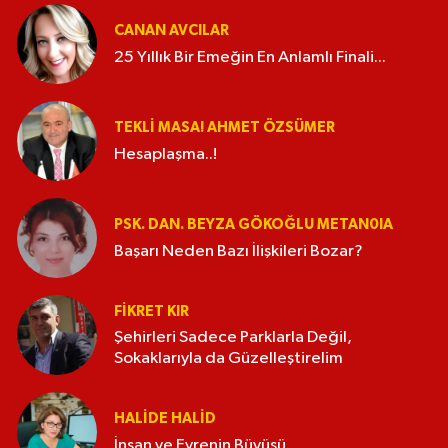
CANAN AVCILAR
25 Yıllık Bir Emeğin En Anlamlı Finali...
TEKLI MASA! AHMET ÖZSÜMER
Hesaplaşma..!
PSK. DAN. BEYZA GÖKOĞLU METAN0IA
Başarı Neden Bazı İlişkileri Bozar?
FIKRET KIR
Şehirleri Sadece Parklarla Değil,
Sokaklarıyla da Güzelleştirelim
HALIDE HALID
İnsan ve Evrenin Büyüsü