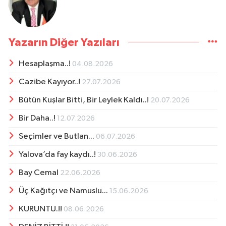
Yazarın Diğer Yazıları
Hesaplaşma..!
04.08.2026
Cazibe Kayıyor..!
27.07.2026
Bütün Kuşlar Bitti, Bir Leylek Kaldı..!
20.07.2026
Bir Daha..!
12.07.2026
Seçimler ve Butlan...
06.07.2026
Yalova’da fay kaydı..!
30.06.2026
Bay Cemal
22.06.2026
Üç Kağıtçı ve Namuslu...
15.06.2026
KURUNTU.!!
08.06.2026