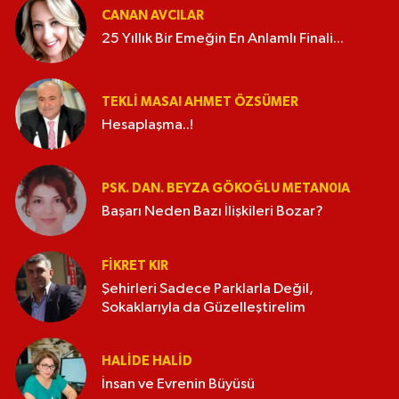
CANAN AVCILAR
25 Yıllık Bir Emeğin En Anlamlı Finali...
TEKLI MASA! AHMET ÖZSÜMER
Hesaplaşma..!
PSK. DAN. BEYZA GÖKOĞLU METAN0IA
Başarı Neden Bazı İlişkileri Bozar?
FIKRET KIR
Şehirleri Sadece Parklarla Değil,
Sokaklarıyla da Güzelleştirelim
HALIDE HALID
İnsan ve Evrenin Büyüsü