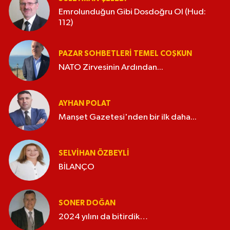
Emrolunduğun Gibi Dosdoğru Ol (Hud:
112)
PAZAR SOHBETLERI TEMEL COŞKUN
NATO Zirvesinin Ardından...
AYHAN POLAT
Manşet Gazetesi'nden bir ilk daha...
SELVIHAN ÖZBEYLI
BİLANÇO
SONER DOĞAN
2024 yılını da bitirdik…