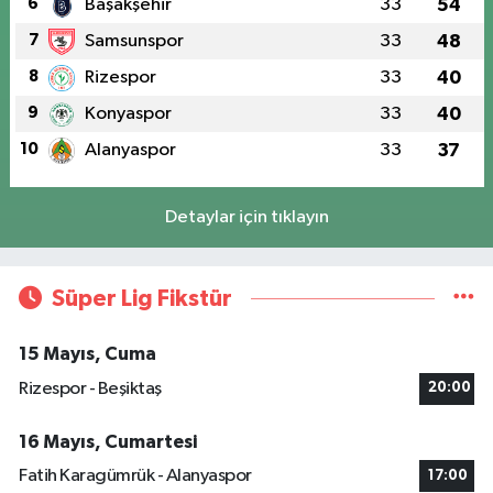
6
Başakşehir
33
54
7
Samsunspor
33
48
8
Rizespor
33
40
9
Konyaspor
33
40
10
Alanyaspor
33
37
Detaylar için tıklayın
Süper Lig Fikstür
15 Mayıs, Cuma
Rizespor - Beşiktaş
20:00
16 Mayıs, Cumartesi
Fatih Karagümrük - Alanyaspor
17:00