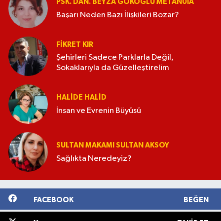
PSK. DAN. BEYZA GÖKOĞLU METAN0IA
Başarı Neden Bazı İlişkileri Bozar?
FIKRET KIR
Şehirleri Sadece Parklarla Değil,
Sokaklarıyla da Güzelleştirelim
HALIDE HALID
İnsan ve Evrenin Büyüsü
SULTAN MAKAMI SULTAN AKSOY
Sağlıkta Neredeyiz?
FACEBOOK
BEĞEN