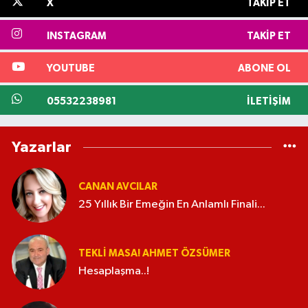
X
TAKIP ET
INSTAGRAM
TAKIP ET
YOUTUBE
ABONE OL
05532238981
İLETIŞIM
Yazarlar
CANAN AVCILAR
25 Yıllık Bir Emeğin En Anlamlı Finali...
TEKLI MASA! AHMET ÖZSÜMER
Hesaplaşma..!