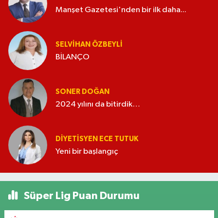
Manşet Gazetesi'nden bir ilk daha...
SELVIHAN ÖZBEYLI
BİLANÇO
SONER DOĞAN
2024 yılını da bitirdik…
DIYETISYEN ECE TUTUK
Yeni bir başlangıç
Süper Lig Puan Durumu