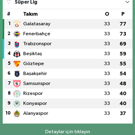
Süper Lig
#
Takım
O
P
1
Galatasaray
33
77
2
Fenerbahçe
33
73
3
Trabzonspor
33
69
4
Beşiktaş
33
59
5
Göztepe
33
55
6
Başakşehir
33
54
7
Samsunspor
33
48
8
Rizespor
33
40
9
Konyaspor
33
40
10
Alanyaspor
33
37
Detaylar için tıklayın