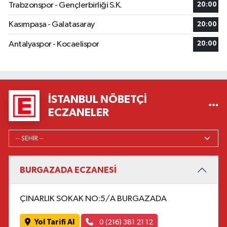
Trabzonspor - Gençlerbirliği S.K.
20:00
Kasımpaşa - Galatasaray
20:00
Antalyaspor - Kocaelispor
20:00
İSTANBUL NÖBETÇI
ECZANELER
BURGAZADA ECZANESİ
ÇINARLIK SOKAK NO:5/A BURGAZADA
Yol Tarifi Al
0 (216) 381 21 12