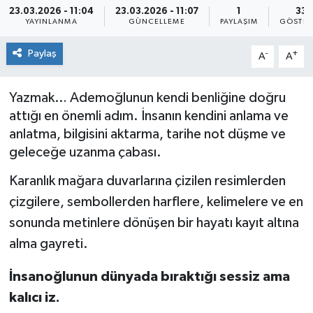
23.03.2026 - 11:04
23.03.2026 - 11:07
1
33
YAYINLANMA
GÜNCELLEME
PAYLAŞIM
GÖSTER
Yaşam
Paylaş
-
+
A
A
Yazmak… Ademoğlunun kendi benliğine doğru
attığı en önemli adım. İnsanın kendini anlama ve
anlatma, bilgisini aktarma, tarihe not düşme ve
geleceğe uzanma çabası.
Karanlık mağara duvarlarına çizilen resimlerden
çizgilere, sembollerden harflere, kelimelere ve en
sonunda metinlere dönüşen bir hayatı kayıt altına
alma gayreti.
İnsanoğlunun dünyada bıraktığı sessiz ama
kalıcı iz.