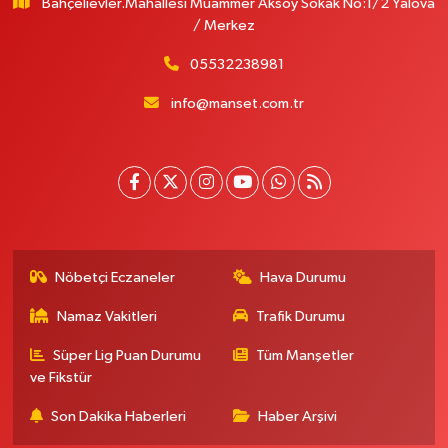
Bahçelievler.Mahallesi Muammer Aksoy Sokak No:1/2 Yalova
/ Merkez
05532238981
info@manset.com.tr
Nöbetçi Eczaneler
Hava Durumu
Namaz Vakitleri
Trafik Durumu
Süper Lig Puan Durumu
Tüm Manşetler
ve Fikstür
Son Dakika Haberleri
Haber Arşivi