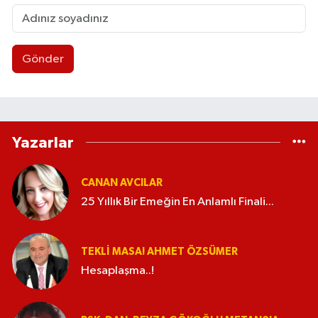
Gönder
Yazarlar
CANAN AVCILAR
25 Yıllık Bir Emeğin En Anlamlı Finali...
TEKLI MASA! AHMET ÖZSÜMER
Hesaplaşma..!