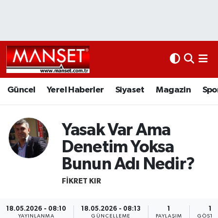
Ekonomi
Güncel
Nöbetçi Eczaneler
Kültür Sanat
Yerel Haberler
Hava Durumu
Magazin
Siyaset
Namaz Vakitleri
Güncel
Yerel Haberler
Siyaset
Magazin
Spo
Sağlık
Magazin
Trafik Durumu
Yasak Var Ama
Spor
Spor
Süper Lig Puan Durumu ve Fikstür
Denetim Yoksa
Bunun Adı Nedir?
İletişim
Sağlık
Tüm Manşetler
FIKRET KIR
Künye
Eğitim
Son Dakika Haberleri
18.05.2026 - 08:10
18.05.2026 - 08:13
1
12
www.manset.com.tr
Teknoloji
Haber Arşivi
YAYINLANMA
GÜNCELLEME
PAYLAŞIM
GÖSTE