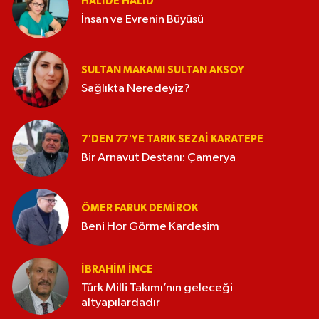
HALIDE HALID
İnsan ve Evrenin Büyüsü
SULTAN MAKAMI SULTAN AKSOY
Sağlıkta Neredeyiz?
7'DEN 77'YE TARIK SEZAI KARATEPE
Bir Arnavut Destanı: Çamerya
ÖMER FARUK DEMIROK
Beni Hor Görme Kardeşim
İBRAHIM İNCE
Türk Milli Takımı’nın geleceği
altyapılardadır