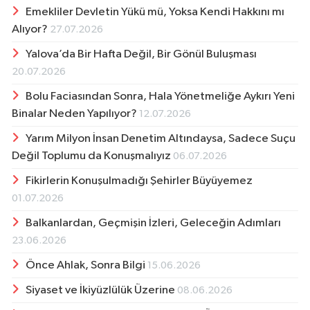
Emekliler Devletin Yükü mü, Yoksa Kendi Hakkını mı
Alıyor?
27.07.2026
Yalova’da Bir Hafta Değil, Bir Gönül Buluşması
20.07.2026
Bolu Faciasından Sonra, Hala Yönetmeliğe Aykırı Yeni
Binalar Neden Yapılıyor?
12.07.2026
Yarım Milyon İnsan Denetim Altındaysa, Sadece Suçu
Değil Toplumu da Konuşmalıyız
06.07.2026
Fikirlerin Konuşulmadığı Şehirler Büyüyemez
01.07.2026
Balkanlardan, Geçmişin İzleri, Geleceğin Adımları
23.06.2026
Önce Ahlak, Sonra Bilgi
15.06.2026
Siyaset ve İkiyüzlülük Üzerine
08.06.2026