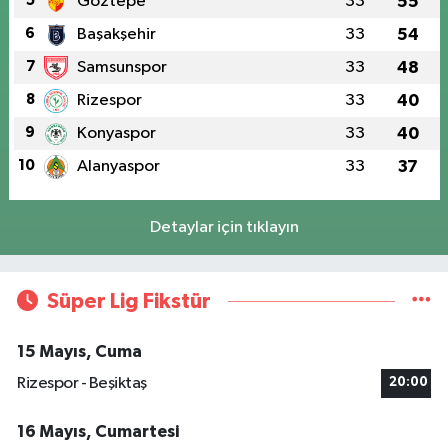
5
Göztepe
33
55
6
Başakşehir
33
54
7
Samsunspor
33
48
8
Rizespor
33
40
9
Konyaspor
33
40
10
Alanyaspor
33
37
Detaylar için tıklayın
Süper Lig Fikstür
15 Mayıs, Cuma
Rizespor - Beşiktaş
20:00
16 Mayıs, Cumartesi