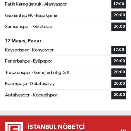
Fatih Karagümrük - Alanyaspor
17:00
Gaziantep FK - Başakşehir
20:00
Samsunspor - Göztepe
20:00
17 Mayıs, Pazar
Kayserispor - Konyaspor
17:00
Fenerbahçe - Eyüpspor
20:00
Trabzonspor - Gençlerbirliği S.K.
20:00
Kasımpaşa - Galatasaray
20:00
Antalyaspor - Kocaelispor
20:00
İSTANBUL NÖBETÇI