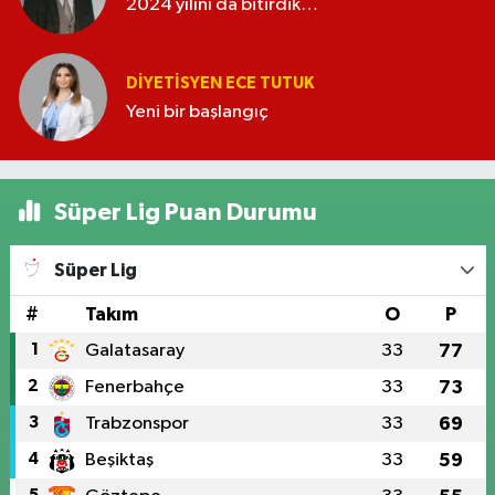
2024 yılını da bitirdik…
DIYETISYEN ECE TUTUK
Yeni bir başlangıç
Süper Lig Puan Durumu
Süper Lig
#
Takım
O
P
1
Galatasaray
33
77
2
Fenerbahçe
33
73
3
Trabzonspor
33
69
4
Beşiktaş
33
59