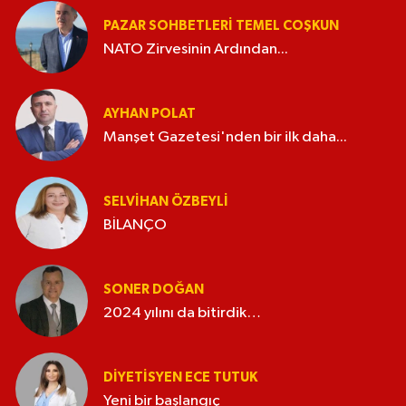
PAZAR SOHBETLERI TEMEL COŞKUN
NATO Zirvesinin Ardından...
AYHAN POLAT
Manşet Gazetesi'nden bir ilk daha...
SELVIHAN ÖZBEYLI
BİLANÇO
SONER DOĞAN
2024 yılını da bitirdik…
DIYETISYEN ECE TUTUK
Yeni bir başlangıç