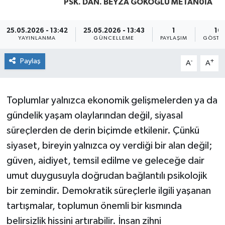
PSK. DAN. BEYZA GÖKOĞLU METAN0IA
Yaşam
25.05.2026 - 13:42
25.05.2026 - 13:43
1
16
YAYINLANMA
GÜNCELLEME
PAYLAŞIM
GÖSTE
Paylaş
-
+
A
A
Toplumlar yalnızca ekonomik gelişmelerden ya da
gündelik yaşam olaylarından değil, siyasal
süreçlerden de derin biçimde etkilenir. Çünkü
siyaset, bireyin yalnızca oy verdiği bir alan değil;
güven, aidiyet, temsil edilme ve geleceğe dair
umut duygusuyla doğrudan bağlantılı psikolojik
bir zemindir. Demokratik süreçlerle ilgili yaşanan
tartışmalar, toplumun önemli bir kısmında
belirsizlik hissini artırabilir. İnsan zihni