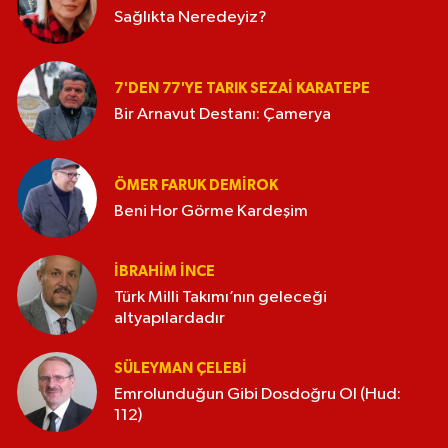
Sağlıkta Neredeyiz?
7'DEN 77'YE TARIK SEZAI KARATEPE
Bir Arnavut Destanı: Çamerya
ÖMER FARUK DEMIROK
Beni Hor Görme Kardeşim
İBRAHIM İNCE
Türk Milli Takımı’nın geleceği
altyapılardadır
SÜLEYMAN ÇELEBI
Emrolunduğun Gibi Dosdoğru Ol (Hud:
112)