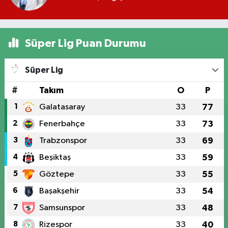
Süper Lig Puan Durumu
Süper Lig
#
Takım
O
P
1
Galatasaray
33
77
2
Fenerbahçe
33
73
3
Trabzonspor
33
69
4
Beşiktaş
33
59
5
Göztepe
33
55
6
Başakşehir
33
54
7
Samsunspor
33
48
8
Rizespor
33
40