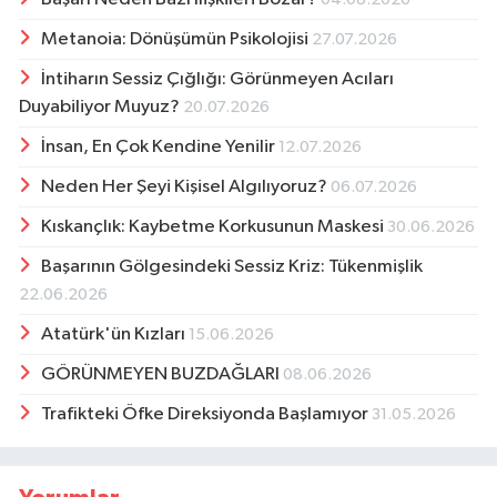
Metanoia: Dönüşümün Psikolojisi
27.07.2026
İntiharın Sessiz Çığlığı: Görünmeyen Acıları
Duyabiliyor Muyuz?
20.07.2026
İnsan, En Çok Kendine Yenilir
12.07.2026
Neden Her Şeyi Kişisel Algılıyoruz?
06.07.2026
Kıskançlık: Kaybetme Korkusunun Maskesi
30.06.2026
Başarının Gölgesindeki Sessiz Kriz: Tükenmişlik
22.06.2026
Atatürk'ün Kızları
15.06.2026
GÖRÜNMEYEN BUZDAĞLARI
08.06.2026
Trafikteki Öfke Direksiyonda Başlamıyor
31.05.2026