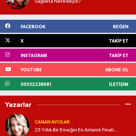
Sağlıkta Neredeyiz?
FACEBOOK
BEĞEN
X
TAKIP ET
INSTAGRAM
TAKIP ET
YOUTUBE
ABONE OL
05532238981
İLETIŞIM
Yazarlar
CANAN AVCILAR
25 Yıllık Bir Emeğin En Anlamlı Finali...