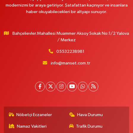
modernizmi bir araya getiriyor. Şatafattan kaçınıyor ve insanlara
haber okuyabilecekleri bir altyapı sunuyor.
Bahçelievler.Mahallesi Muammer Aksoy Sokak No:1/2 Yalova
/ Merkez
05532238981
info@manset.com.tr
Nöbetçi Eczaneler
Hava Durumu
Namaz Vakitleri
Trafik Durumu