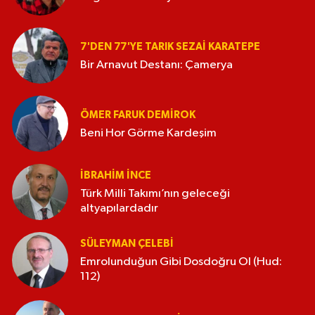
7'DEN 77'YE TARIK SEZAI KARATEPE
Bir Arnavut Destanı: Çamerya
ÖMER FARUK DEMIROK
Beni Hor Görme Kardeşim
İBRAHIM İNCE
Türk Milli Takımı’nın geleceği
altyapılardadır
SÜLEYMAN ÇELEBI
Emrolunduğun Gibi Dosdoğru Ol (Hud:
112)