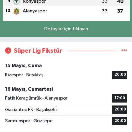
9
Konyaspor
33
40
10
Alanyaspor
33
37
Detaylar için tıklayın
Süper Lig Fikstür
15 Mayıs, Cuma
Rizespor - Beşiktaş
20:00
16 Mayıs, Cumartesi
Fatih Karagümrük - Alanyaspor
17:00
Gaziantep FK - Başakşehir
20:00
Samsunspor - Göztepe
20:00