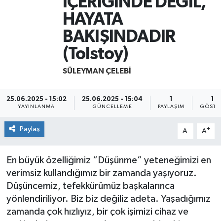
İÇERİĞİNDE DEĞİL,
HAYATA
Yaşam
BAKIŞINDADIR
(Tolstoy)
SÜLEYMAN ÇELEBI
25.06.2025 - 15:02
25.06.2025 - 15:04
1
18
YAYINLANMA
GÜNCELLEME
PAYLAŞIM
GÖSTE
Paylaş
-
+
A
A
En büyük özelliğimiz “Düşünme” yeteneğimizi en
verimsiz kullandığımız bir zamanda yaşıyoruz.
Düşüncemiz, tefekkürümüz başkalarınca
yönlendiriliyor. Biz biz değiliz adeta. Yaşadığımız
zamanda çok hızlıyız, bir çok işimizi cihaz ve