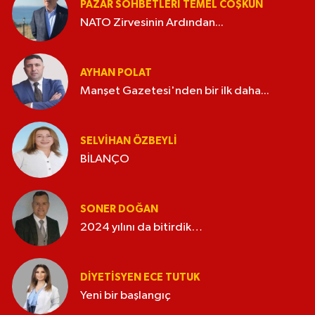
PAZAR SOHBETLERI TEMEL COŞKUN
NATO Zirvesinin Ardından...
AYHAN POLAT
Manşet Gazetesi'nden bir ilk daha...
SELVIHAN ÖZBEYLI
BİLANÇO
SONER DOĞAN
2024 yılını da bitirdik…
DIYETISYEN ECE TUTUK
Yeni bir başlangıç