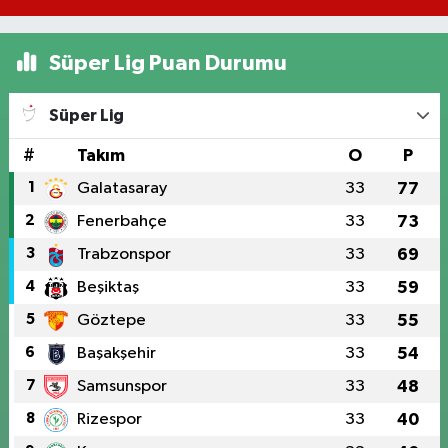
Süper Lig Puan Durumu
Süper Lig
#
Takım
O
P
1
Galatasaray
33
77
2
Fenerbahçe
33
73
3
Trabzonspor
33
69
4
Beşiktaş
33
59
5
Göztepe
33
55
6
Başakşehir
33
54
7
Samsunspor
33
48
8
Rizespor
33
40