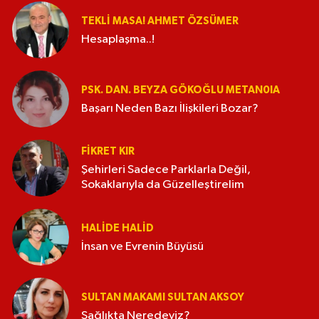
TEKLI MASA! AHMET ÖZSÜMER
Hesaplaşma..!
PSK. DAN. BEYZA GÖKOĞLU METAN0IA
Başarı Neden Bazı İlişkileri Bozar?
FIKRET KIR
Şehirleri Sadece Parklarla Değil,
Sokaklarıyla da Güzelleştirelim
HALIDE HALID
İnsan ve Evrenin Büyüsü
SULTAN MAKAMI SULTAN AKSOY
Sağlıkta Neredeyiz?