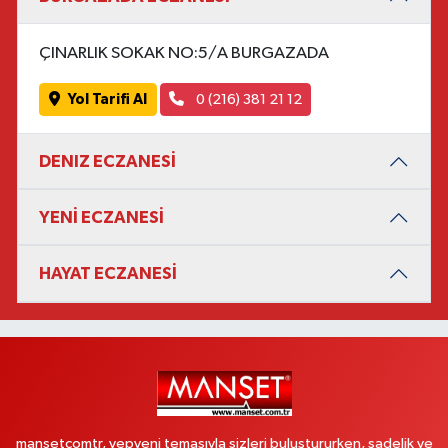
ÇINARLIK SOKAK NO:5/A BURGAZADA
Yol Tarifi Al
0 (216) 381 21 12
DENIZ ECZANESİ
YENİ ECZANESİ
HAYAT ECZANESİ
mansetcomtr, yepyeni temasıyla sizleri buluştururken, sadelik ve