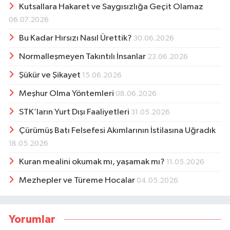
Kutsallara Hakaret ve Saygısızlığa Geçit Olamaz
06.07.2026
Bu Kadar Hırsızı Nasıl Ürettik?
30.06.2026
Normalleşmeyen Takıntılı İnsanlar
23.06.2026
Şükür ve Şikayet
15.06.2026
Meşhur Olma Yöntemleri
08.06.2026
STK’ların Yurt Dışı Faaliyetleri
31.05.2026
Çürümüş Batı Felsefesi Akımlarının İstilasına Uğradık
18.05.2026
Kuran mealini okumak mı, yaşamak mı?
11.05.2026
Mezhepler ve Türeme Hocalar
04.05.2026
Yorumlar