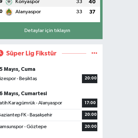
9
Konyaspor
33
40
0
Alanyaspor
33
37
Detaylar için tıklayın
Süper Lig Fikstür
5 Mayıs, Cuma
izespor - Beşiktaş
20:00
6 Mayıs, Cumartesi
atih Karagümrük - Alanyaspor
17:00
aziantep FK - Başakşehir
20:00
amsunspor - Göztepe
20:00