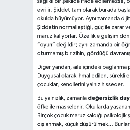
sağlıklı bir şekilde ifade edilemezse,
evrilir. Şiddet tam olarak burada başl
okulda büyümüyor. Aynı zamanda dijital
Şiddetin normalleştiği, güç ile zarar ver
maruz kalıyorlar. Özellikle gelişim dön
“oyun” değildir; aynı zamanda bir öğr
oturmamış bir zihin, gördüğü davranışlar
Diğer yandan, aile içindeki bağlanma p
Duygusal olarak ihmal edilen, sürekli el
çocuklar, kendilerini yalnız hisseder.
Bu yalnızlık, zamanla
değersizlik du
öfke ile maskelenir. Okullarda yaşanan
Birçok çocuk maruz kaldığı psikolojik 
dışlanmak, küçük düşürülmek… Bunlar g