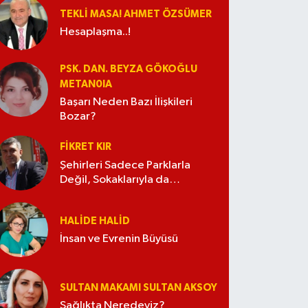
TEKLI MASA! AHMET ÖZSÜMER
Hesaplaşma..!
PSK. DAN. BEYZA GÖKOĞLU
METAN0IA
Başarı Neden Bazı İlişkileri
Bozar?
FIKRET KIR
Şehirleri Sadece Parklarla
Değil, Sokaklarıyla da
Güzelleştirelim
HALIDE HALID
İnsan ve Evrenin Büyüsü
SULTAN MAKAMI SULTAN AKSOY
Sağlıkta Neredeyiz?