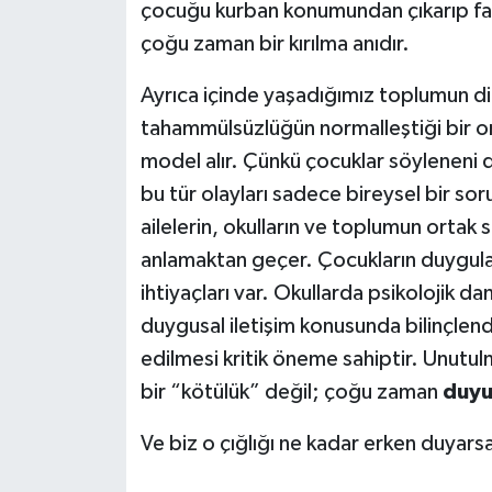
çocuğu kurban konumundan çıkarıp fail 
çoğu zaman bir kırılma anıdır.
Ayrıca içinde yaşadığımız toplumun dili
tahammülsüzlüğün normalleştiği bir o
model alır. Çünkü çocuklar söyleneni
bu tür olayları sadece bireysel bir so
ailelerin, okulların ve toplumun orta
anlamaktan geçer. Çocukların duyguları
ihtiyaçları var. Okullarda psikolojik da
duygusal iletişim konusunda bilinçlen
edilmesi kritik öneme sahiptir. Unutul
bir “kötülük” değil; çoğu zaman
duyu
Ve biz o çığlığı ne kadar erken duyarsa