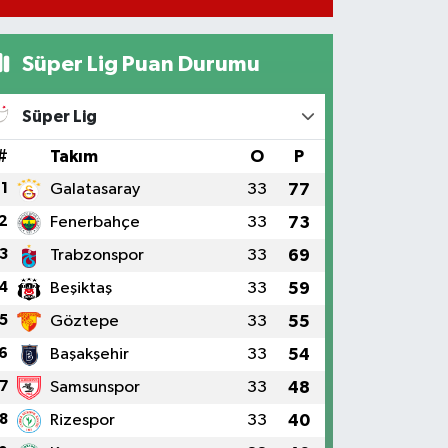
Süper Lig Puan Durumu
Süper Lig
#
Takım
O
P
1
Galatasaray
33
77
2
Fenerbahçe
33
73
3
Trabzonspor
33
69
4
Beşiktaş
33
59
5
Göztepe
33
55
6
Başakşehir
33
54
7
Samsunspor
33
48
8
Rizespor
33
40