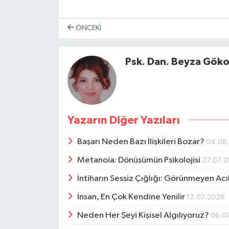
ÖNCEKI
Psk. Dan. Beyza Gök
Yazarın Diğer Yazıları
Başarı Neden Bazı İlişkileri Bozar?
04.08
Metanoia: Dönüşümün Psikolojisi
27.07.
İntiharın Sessiz Çığlığı: Görünmeyen Ac
İnsan, En Çok Kendine Yenilir
12.07.2026
Neden Her Şeyi Kişisel Algılıyoruz?
06.0