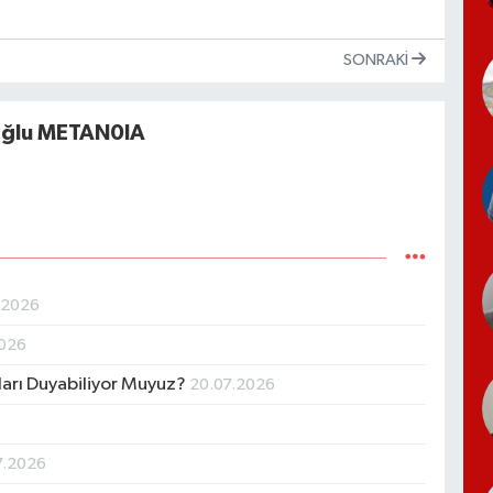
SONRAKI
oğlu METAN0IA
.2026
2026
ıları Duyabiliyor Muyuz?
20.07.2026
7.2026