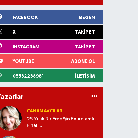
FACEBOOK
BEĞEN
X
TAKIP ET
INSTAGRAM
TAKIP ET
YOUTUBE
ABONE OL
05532238981
İLETIŞIM
Yazarlar
CANAN AVCILAR
25 Yıllık Bir Emeğin En Anlamlı
Finali...