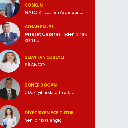
COŞKUN
NATO Zirvesinin Ardından...
AYHAN POLAT
Manşet Gazetesi'nden bir ilk
daha...
SELVIHAN ÖZBEYLI
BİLANÇO
SONER DOĞAN
2024 yılını da bitirdik…
DIYETISYEN ECE TUTUK
Yeni bir başlangıç