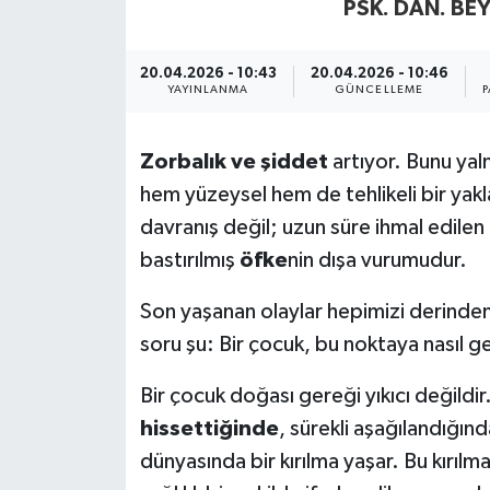
PSK. DAN. B
Yaşam
20.04.2026 - 10:43
20.04.2026 - 10:46
YAYINLANMA
GÜNCELLEME
P
Zorbalık ve şiddet
artıyor. Bunu ya
hem yüzeysel hem de tehlikeli bir yak
davranış değil; uzun süre ihmal edilen
bastırılmış
öfke
nin dışa vurumudur.
Son yaşanan olaylar hepimizi derinden
soru şu: Bir çocuk, bu noktaya nasıl ge
Bir çocuk doğası gereği yıkıcı değildi
hissettiğinde
, sürekli aşağılandığı
dünyasında bir kırılma yaşar. Bu kırı