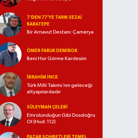
7'DEN 77'YE TARIK SEZAI
KARATEPE
Bir Arnavut Destanı: Çamerya
ÖMER FARUK DEMIROK
Beni Hor Görme Kardeşim
İBRAHIM İNCE
Türk Milli Takımı’nın geleceği
altyapılardadır
SÜLEYMAN ÇELEBI
Emrolunduğun Gibi Dosdoğru
Ol (Hud: 112)
PAZAR SOHBETLERI TEMEL