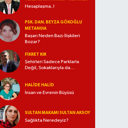
Hesaplaşma..!
PSK. DAN. BEYZA GÖKOĞLU
METAN0IA
Başarı Neden Bazı İlişkileri
Bozar?
FIKRET KIR
Şehirleri Sadece Parklarla
Değil, Sokaklarıyla da
Güzelleştirelim
HALIDE HALID
İnsan ve Evrenin Büyüsü
SULTAN MAKAMI SULTAN AKSOY
Sağlıkta Neredeyiz?