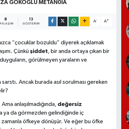
EYZA GÖKOĞLU METAN0IA
8
13
-
+
A
A
AYLAŞIM
GÖSTERIM
lnızca “çocuklar bozuldu” diyerek açıklamak
laşım. Çünkü
şiddet
, bir anda ortaya çıkan bir
 duyguların, görülmeyen yaraların ve
 sarstı. Ancak burada asıl sorulması gereken
lir?
r. Ama anlaşılmadığında,
değersiz
nda ya da görmezden gelindiğinde iç
lma zamanla öfkeye dönüşür. Ve eğer bu öfke